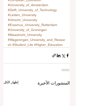
#European_Education
#University_of_Amsterdam
#Delft_University_of_Technology
#Leiden_University
#Utrecht_University
#Erasmus_University_Rotterdam
#University_of_Groningen
#Maastricht_University
#Wageningen_University_and_Resear
ch
#Student_Life
#Higher_Education
إظهار الكل
المنشورات الأخيرة