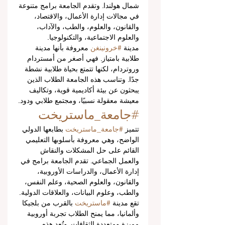
شمال هولندا. وتقدم الجامعة برامج متنوعة 
في مجالات إدارة الأعمال، والاقتصاد، 
والقانون، والعلوم، والطب، والآداب، 
والعلوم الاجتماعية، والتكنولوجيا.
مدينة 
#خرونينغن
 معروفة بأنها مدينة 
طلابية بامتياز. فهي أصغر من أمستردام 
وروتردام، لكنها تتمتع بحياة طلابية نشطة 
جدًا. وتناسب هذه الجامعة الطلاب الذين 
يبحثون عن بيئة أكاديمية قوية، وتكاليف 
معيشة معقولة نسبيًا، ومجتمع طلابي ودود.
#جامعة_ماستريخت
تتميز 
#جامعة_ماستريخت
 بطابعها الدولي 
الواضح، وهي معروفة بأسلوبها التعليمي 
القائم على حل المشكلات والنقاش 
والعمل الجماعي. تقدم الجامعة برامج في 
إدارة الأعمال، والدراسات الأوروبية، 
والقانون، والعلوم الصحية، وعلم النفس، 
والطب، وعلوم البيانات، والعلاقات الدولية.
تقع مدينة 
#ماستريخت
 بالقرب من بلجيكا 
وألمانيا، مما يمنح الطلاب تجربة أوروبية 
مميزة ومتعددة الثقافات. وتُعد هذه 