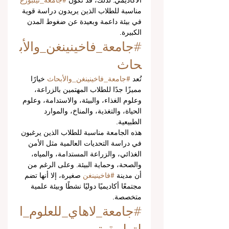
الأكاديمي. لذلك، قد تكون 
#جامعة_تيلبورغ
مناسبة للطلاب الذين يريدون دراسة قوية 
في بيئة داعمة وبعيدة عن ضغوط المدن 
الكبيرة.
#جامعة_فاخينينغن_والأب
حاث
تُعد 
#جامعة_فاخينينغن_والأبحاث
 خيارًا 
مميزًا جدًا للطلاب المهتمين بالزراعة، 
وعلوم الغذاء، والبيئة، والاستدامة، وعلوم 
الحياة، والتغذية، والمناخ، والموارد 
الطبيعية.
هذه الجامعة مناسبة للطلاب الذين يرغبون 
في دراسة التحديات العالمية مثل الأمن 
الغذائي، والزراعة المستدامة، والمياه، 
والصحة، وحماية البيئة. وعلى الرغم من 
أن مدينة 
#فاخينينغن
 صغيرة، إلا أنها تضم 
مجتمعًا أكاديميًا دوليًا نشطًا وبيئة علمية 
متخصصة.
#جامعة_لاهاي_للعلوم_ا