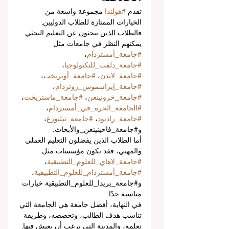
تقدم 
#هولندا
 مجموعة واسعة من 
الخيارات الممتازة للطلاب الدوليين. 
فالطلاب الذين يبحثون عن التعليم البحثي 
يمكنهم النظر في جامعات مثل 
#جامعة_أمستردام
، 
#جامعة_دلفت_للتكنولوجيا
، 
#جامعة_لايدن
، 
#جامعة_أوتريخت
، 
#جامعة_إيراسموس_روتردام
، 
#جامعة_خرونينغن
، 
#جامعة_ماستريخت
، 
#الجامعة_الحرة_في_أمستردام
، 
#جامعة_رادبود
، 
#جامعة_تيلبورغ
، 
و#جامعة_فاخينينغن_والأبحاث.
أما الطلاب الذين يفضلون التعليم العملي 
والمهني، فقد تكون مؤسسات مثل 
#جامعة_لاهاي_للعلوم_التطبيقية
، 
#جامعة_أمستردام_للعلوم_التطبيقية
، 
و#جامعة_بريدا_للعلوم_التطبيقية خيارات 
مناسبة جدًا.
في النهاية، أفضل جامعة هي الجامعة التي 
تناسب هدف الطالب، وتخصصه، وطريقة 
تعلمه، والمدينة التي يرغب أن يعيش فيها. 