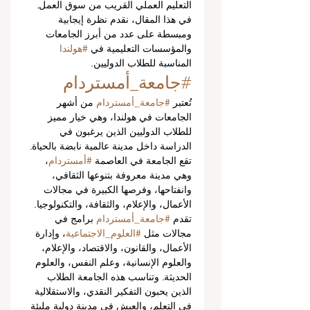
التعليم العملي القريب من سوق العمل. 
في هذا المقال، نقدم نظرة إيجابية 
ومبسطة على عدد من أبرز الجامعات 
والمؤسسات التعليمية في 
#هولندا
المناسبة للطلاب الدوليين.
#جامعة_أمستردام
تُعتبر 
#جامعة_أمستردام
 من أشهر 
الجامعات في هولندا، وهي خيار مميز 
للطلاب الدوليين الذين يرغبون في 
الدراسة داخل مدينة عالمية نابضة بالحياة. 
تقع الجامعة في العاصمة 
#أمستردام
، 
وهي مدينة معروفة بتنوعها الثقافي، 
وانفتاحها، وفرصها الكبيرة في مجالات 
الأعمال، والإعلام، والثقافة، والتكنولوجيا.
تقدم 
#جامعة_أمستردام
 برامج في 
مجالات مثل 
#العلوم_الاجتماعية
، وإدارة 
الأعمال، والقانون، والاقتصاد، والإعلام، 
والعلوم الإنسانية، وعلم النفس، والعلوم 
الحديثة. وتناسب هذه الجامعة الطلاب 
الذين يحبون التفكير النقدي، والاستقلالية 
في التعلم، والعيش في مدينة دولية مليئة 