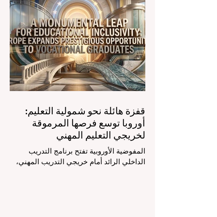
أمر يثير اهتماماً كبيراً في الأوساط الأكاديمية
العربية التي تسعى للريادة. إن الدمج السريع
لمساعدي #الذكاء_الاصطناعي المتخصصين
والمصممين خصيصاً للمعلمين يُحدث ثورة
حقيقية في مهنة التدريس. ومن خلال الأتمتة
الناجحة للمهام الإدارية التي تستغرق وقتاً
طويلاً، تبشر هذه الأدوات المتقدمة بعصر
قفزة هائلة نحو شمولية التعليم:
أوروبا توسع فرصها المرموقة
لخريجي التعليم المهني
المفوضية الأوروبية تفتح برنامج التدريب
الداخلي الرائد أمام خريجي التدريب المهني،
لتعزيز الشمولية والمسارات التعليمية
المتنوعة من أجل مستقبل عالمي أكثر إشراقاً.
إنه حقاً وقت مثير للاهتمام بالنسبة لقطاع
#التعليم_العالي ومجالات #التدريب_المهني
في جميع أنحاء القارة الأوروبية والعالم العربي