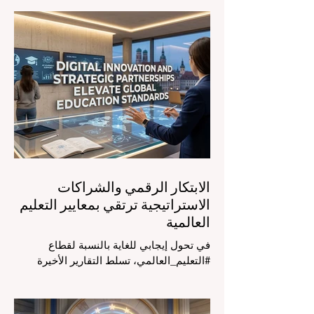
التكنولوجيا الحديثة والنمو الشامل. يشهد
مشهد #التعليم_العالمي تحولاً جذرياً وتاريخياً.
في الرابع من أغسطس 2026، توافد خبراء
دوليون وصناع قرار ومبتكرون في مجال
#تكنولوجيا_التعليم إلى مركز المؤتمرات في
دافوس لمناقشة التحديات والفرص الأكثر
إلحاحاً في قطاع التعلم. أثبت هذا الحدث
البارز، الذي عُقد في لحظة حاسمة، أن إعطاء
الأولوية لرفع #جودة_التعليم هو المحفز
الأساسي وال
الابتكار الرقمي والشراكات
الاستراتيجية ترتقي بمعايير التعليم
العالمية
في تحول إيجابي للغاية بالنسبة لقطاع
#التعليم_العالمي، تسلط التقارير الأخيرة
الصادرة في الرابع والعشرين من يوليو ٢٠٢٦
الضوء على قفزة نوعية في كيفية إدارة
الفصول الدراسية في جميع أنحاء العالم، وهو