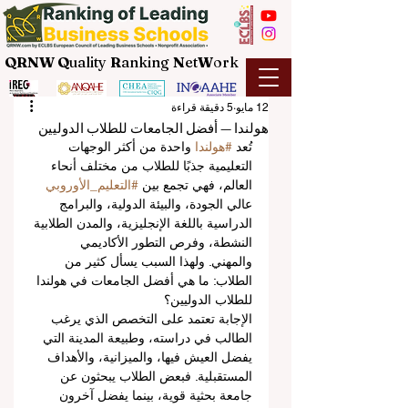
QRNW Q
uality
R
anking
N
et
W
ork
12 مايو
5 دقيقة قراءة
هولندا — أفضل الجامعات للطلاب الدوليين
تُعد 
#هولندا
 واحدة من أكثر الوجهات 
التعليمية جذبًا للطلاب من مختلف أنحاء 
العالم، فهي تجمع بين 
#التعليم_الأوروبي
عالي الجودة، والبيئة الدولية، والبرامج 
الدراسية باللغة الإنجليزية، والمدن الطلابية 
النشطة، وفرص التطور الأكاديمي 
والمهني. ولهذا السبب يسأل كثير من 
الطلاب: ما هي أفضل الجامعات في هولندا 
للطلاب الدوليين؟
الإجابة تعتمد على التخصص الذي يرغب 
الطالب في دراسته، وطبيعة المدينة التي 
يفضل العيش فيها، والميزانية، والأهداف 
المستقبلية. فبعض الطلاب يبحثون عن 
جامعة بحثية قوية، بينما يفضل آخرون 