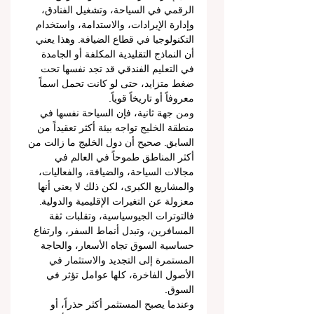
الرقمي في السياحة، وتشغيل الفنادق، 
وإدارة الإيرادات، والاستدامة، واستخدام 
التكنولوجيا في قطاع الضيافة. وهذا يعني 
أن النماذج التقليدية المكلفة أو الجامدة 
في التعليم الفندقي قد تجد نفسها تحت 
ضغط متزايد، حتى لو كانت تحمل اسماً 
معروفاً أو تاريخاً قوياً.
ومن جهة ثانية، فإن السياحة نفسها في 
منطقة الخليج تواجه بيئة أكثر تعقيداً من 
السابق. صحيح أن دول الخليج ما زالت من 
أكثر المناطق طموحاً في العالم في 
مجالات السياحة، والضيافة، والفعاليات، 
والمشاريع الكبرى، لكن ذلك لا يعني أنها 
معزولة عن التغيرات الإقليمية والدولية. 
فالتوترات الجيوسياسية، وتقلبات ثقة 
المسافرين، وتبدل أنماط السفر، وارتفاع 
حساسية السوق تجاه الأسعار، والحاجة 
المستمرة إلى التجديد والاستثمار في 
الأصول الفاخرة، كلها عوامل تؤثر في 
السوق.
وعندما يصبح المستثمر أكثر حذراً، أو 