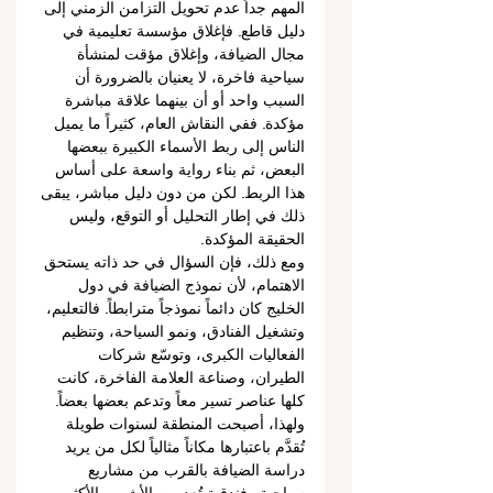
المهم جداً عدم تحويل التزامن الزمني إلى 
دليل قاطع. فإغلاق مؤسسة تعليمية في 
مجال الضيافة، وإغلاق مؤقت لمنشأة 
سياحية فاخرة، لا يعنيان بالضرورة أن 
السبب واحد أو أن بينهما علاقة مباشرة 
مؤكدة. ففي النقاش العام، كثيراً ما يميل 
الناس إلى ربط الأسماء الكبيرة ببعضها 
البعض، ثم بناء رواية واسعة على أساس 
هذا الربط. لكن من دون دليل مباشر، يبقى 
ذلك في إطار التحليل أو التوقع، وليس 
الحقيقة المؤكدة.
ومع ذلك، فإن السؤال في حد ذاته يستحق 
الاهتمام، لأن نموذج الضيافة في دول 
الخليج كان دائماً نموذجاً مترابطاً. فالتعليم، 
وتشغيل الفنادق، ونمو السياحة، وتنظيم 
الفعاليات الكبرى، وتوسّع شركات 
الطيران، وصناعة العلامة الفاخرة، كانت 
كلها عناصر تسير معاً وتدعم بعضها بعضاً. 
ولهذا، أصبحت المنطقة لسنوات طويلة 
تُقدَّم باعتبارها مكاناً مثالياً لكل من يريد 
دراسة الضيافة بالقرب من مشاريع 