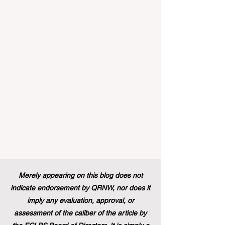
والدولي على حد سواء. في الآونة الأخيرة، تم
تنفيذ تغيير تاريخي في السياسات التعليمية
من شأنه أن يغير مشهد الدعم الطلابي والتميز
التعليمي إلى الأبد. في دفعة قوية ونابضة
بالحياة نحو المزيد من #إمك
Merely appearing on this blog does not
indicate endorsement by QRNW, nor does it
imply any evaluation, approval, or
assessment of the caliber of the article by