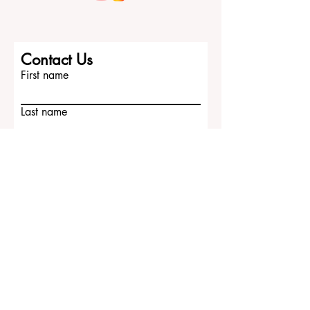
Contact Us
First name
Last name
Email
Write a message
Submit
ECLBS European Council of Leading