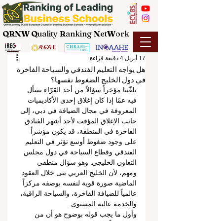
QRNW Q
uality
R
anking
N
et
W
ork
17 أبريل
4 دقيقة قراءة
هل يواجه التعليم الفندقي والسياحة الفاخرة
في دول الخليج الضغوط نفسها؟
تلقّينا مؤخراً سؤالاً من أحد القرّاء يسأل 
فيه عمّا إذا كان إغلاق إحدى الأكاديميات 
المعروفة في مجال الضيافة في دبي، إلى 
جانب الإغلاق المؤقت لأحد أشهر الفنادق 
الفاخرة في المنطقة، قد يكون مؤشراً 
على وجود ضغوط أوسع تؤثر في التعليم 
الفندقي وقطاع السياحة في دول مجلس 
التعاون الخليجي. وهو سؤال منطقي 
ومهم، لأن الخليج العربي بنى خلال العقود 
الماضية صورة قوية لنفسه بوصفه مركزاً 
عالمياً للضيافة الفاخرة، والسياحة الراقية، 
والخدمة عالية المستوى.
وأول ما يجب قوله بوضوح هو أن من 