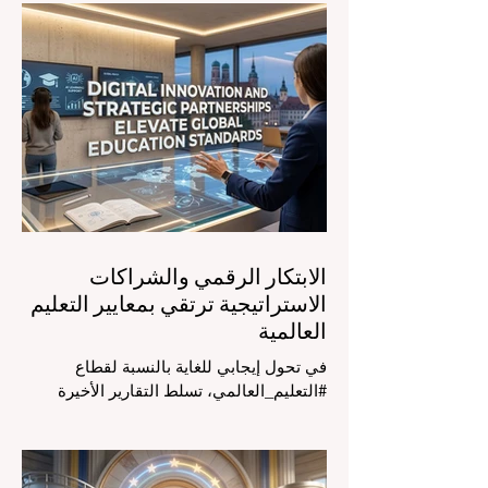
مشهد #التعليم_العالمي تحولاً جذرياً وتاريخياً.
في الرابع من أغسطس 2026، توافد خبراء
دوليون وصناع قرار ومبتكرون في مجال
#تكنولوجيا_التعليم إلى مركز المؤتمرات في
دافوس لمناقشة التحديات والفرص الأكثر
إلحاحاً في قطاع التعلم. أثبت هذا الحدث
البارز، الذي عُقد في لحظة حاسمة، أن إعطاء
الأولوية لرفع #جودة_التعليم هو المحفز
الأساسي وال
الابتكار الرقمي والشراكات
الاستراتيجية ترتقي بمعايير التعليم
العالمية
في تحول إيجابي للغاية بالنسبة لقطاع
#التعليم_العالمي، تسلط التقارير الأخيرة
الصادرة في الرابع والعشرين من يوليو ٢٠٢٦
الضوء على قفزة نوعية في كيفية إدارة
الفصول الدراسية في جميع أنحاء العالم، وهو
أمر يثير اهتماماً كبيراً في الأوساط الأكاديمية