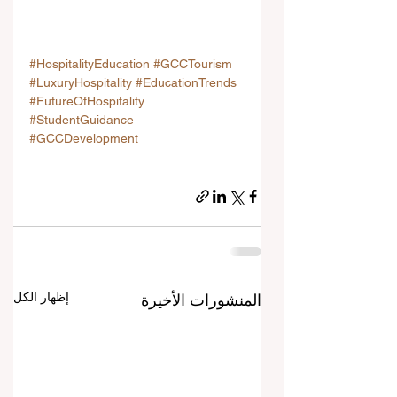
#HospitalityEducation
#GCCTourism
#LuxuryHospitality
#EducationTrends
#FutureOfHospitality
#StudentGuidance
#GCCDevelopment
إظهار الكل
المنشورات الأخيرة