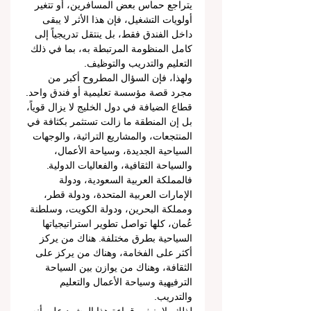
يتراجع حماس بعض المسافرين، أو تتغير 
أولويات التشغيل، فإن هذا الأثر لا يبقى 
داخل الفندق فقط، بل ينتقل تدريجياً إلى 
كامل المنظومة المرتبطة به، بما في ذلك 
التعليم والتدريب والتوظيف.
ولهذا، فإن السؤال المطروح أكبر من 
مجرد قصة مؤسسة تعليمية أو فندق واحد.
قطاع الضيافة في دول الخليج لا يزال قوياً، 
بل إن المنطقة ما زالت تستثمر بكثافة في 
المنتجعات، والمشاريع التراثية، والوجهات 
السياحية الجديدة، وسياحة الأعمال، 
والسياحة الثقافية، والفعاليات الدولية. 
فالمملكة العربية السعودية، ودولة 
الإمارات العربية المتحدة، ودولة قطر، 
ومملكة البحرين، ودولة الكويت، وسلطنة 
عُمان، كلها تواصل تطوير استراتيجياتها 
السياحية بطرق مختلفة. هناك من يركز 
أكثر على الفخامة، وهناك من يركز على 
الثقافة، وهناك من يوازن بين السياحة 
الترفيهية وسياحة الأعمال والتعليم 
والتدريب.