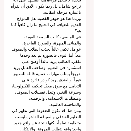
لذلك، لا ينبغي قراءة هذا المشهد على أنه 
تراجع شامل، بل ربما يكون الأدق أن نقرأه 
باعتباره مرحلة انتقالية.
وربما هذا هو جوهر القضية: هل النموذج 
القديم للضيافة في الخليج ما زال كافياً كما 
هو؟
في الماضي، كانت السمعة القوية، 
والمباني المبهرة، والصورة الفاخرة، 
عوامل تكفي غالباً لجذب الطلاب والضيوف 
معاً. أما اليوم، فالصورة لم تعد وحدها 
تكفي. الطالب يريد عائداً أوضح على 
استثماره في التعليم. وصاحب العمل يريد 
خريجاً يمتلك مهارات عملية قابلة للتطبيق 
فوراً. والفندق يريد كوادر قادرة على 
التعامل مع سوق معقّد تحكمه التكنولوجيا، 
وسرعة التغير، وتبدل تفضيلات الضيوف، 
ومتطلبات الاستدامة، والرقمنة، 
والمنافسة العالمية.
ومن هنا، قد تكون الضغوط التي تظهر في 
التعليم الفندقي والضيافة الفاخرة ليست 
متطابقة تماماً، لكنها ناتجة عن واقع جديد 
واحد: واقع يتطلب المرونة، والابتكار، 