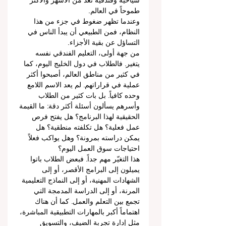
سياحية وفندقية تُعد من الأشهر والأكثر 
طموحاً في العالم.
وعندما تظهر ضغوط في جزء من هذا 
النظام، فمن الطبيعي أن يبدأ الناس في 
التساؤل عن بقية الأجزاء.
من جهة أولى، التعليم الفندقي نفسه 
يتغير. فالطلاب في دول الخليج اليوم، كما 
في كثير من مناطق العالم، أصبحوا أكثر 
عملية في قراراتهم. لم يعد الاسم اللامع 
وحده كافياً. بل بات كثير من الطلاب 
وأسرهم يسألون أسئلة أكثر دقة: ما القيمة 
الحقيقية لهذا البرنامج؟ هل يفتح فرص 
عمل فعلية؟ هل تكلفته منطقية؟ هل 
يمكن دراسته بمرونة؟ وهل يواكب فعلاً 
احتياجات سوق العمل اليوم؟
هذا التغيّر مهم جداً. فبعض الطلاب باتوا 
يميلون إلى البرامج الأقصر، أو إلى 
الشهادات المهنية، أو إلى النماذج التعليمية 
المرنة، أو إلى الدراسة المدمجة التي 
تجمع بين التعلم والعمل. كما أن هناك 
اهتماماً أكبر بالمهارات التطبيقية المباشرة، 
مثل إدارة تجربة الضيف، والتسويق 