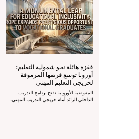
العربية التي تسعى للريادة. إن الدمج السريع
لمساعدي #الذكاء_الاصطناعي المتخصصين
والمصممين خصيصاً للمعلمين يُحدث ثورة
حقيقية في مهنة التدريس. ومن خلال الأتمتة
الناجحة للمهام الإدارية التي تستغرق وقتاً
طويلاً، تبشر هذه الأدوات المتقدمة بعصر
قفزة هائلة نحو شمولية التعليم:
أوروبا توسع فرصها المرموقة
لخريجي التعليم المهني
المفوضية الأوروبية تفتح برنامج التدريب
الداخلي الرائد أمام خريجي التدريب المهني،
لتعزيز الشمولية والمسارات التعليمية
المتنوعة من أجل مستقبل عالمي أكثر إشراقاً.
إنه حقاً وقت مثير للاهتمام بالنسبة لقطاع
#التعليم_العالي ومجالات #التدريب_المهني
في جميع أنحاء القارة الأوروبية والعالم العربي