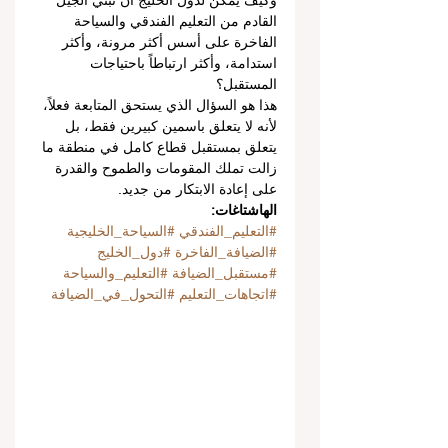
وكيف يمكن لدول الخليج أن تبني الجيل 
القادم من التعليم الفندقي والسياحة 
الفاخرة على أسس أكثر مرونة، وأكثر 
استدامة، وأكثر ارتباطاً باحتياجات 
المستقبل؟
هذا هو السؤال الذي يستحق المتابعة فعلاً، 
لأنه لا يتعلق باسمين كبيرين فقط، بل 
يتعلق بمستقبل قطاع كامل في منطقة ما 
زالت تملك المقومات والطموح والقدرة 
على إعادة الابتكار من جديد.
الهاشتاغات:
#التعليم_الفندقي
#السياحة_الخليجية
#الضيافة_الفاخرة
#دول_الخليج
#مستقبل_الضيافة
#التعليم_والسياحة
#اتجاهات_التعليم
#التحول_في_الضيافة