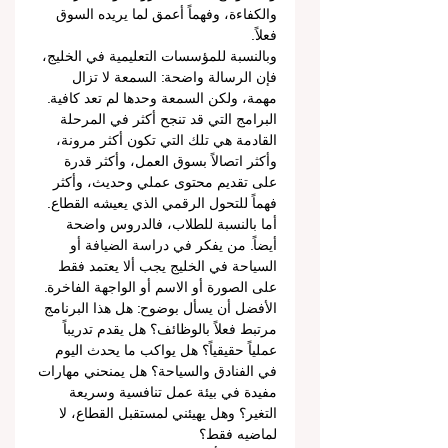
والكفاءة، وفهماً أعمق لما يريده السوق 
فعلاً.
وبالنسبة للمؤسسات التعليمية في الخليج، 
فإن الرسالة واضحة: السمعة لا تزال 
مهمة، ولكن السمعة وحدها لم تعد كافية. 
البرامج التي قد تنجح أكثر في المرحلة 
القادمة هي تلك التي تكون أكثر مرونة، 
وأكثر اتصالاً بسوق العمل، وأكثر قدرة 
على تقديم محتوى عملي وحديث، وأكثر 
فهماً للتحول الرقمي الذي يعيشه القطاع.
أما بالنسبة للطلاب، فالدروس واضحة 
أيضاً. من يفكر في دراسة الضيافة أو 
السياحة في الخليج يجب ألا يعتمد فقط 
على الصورة أو الاسم أو الواجهة الفاخرة. 
الأفضل أن يسأل بوضوح: هل هذا البرنامج 
مرتبط فعلاً بالوظائف؟ هل يقدم تدريباً 
عملياً حقيقياً؟ هل يواكب ما يحدث اليوم 
في الفنادق والسياحة؟ هل يمنحني مهارات 
مفيدة في بيئة عمل تنافسية وسريعة 
التغير؟ وهل يهيئني لمستقبل القطاع، لا 
لماضيه فقط؟