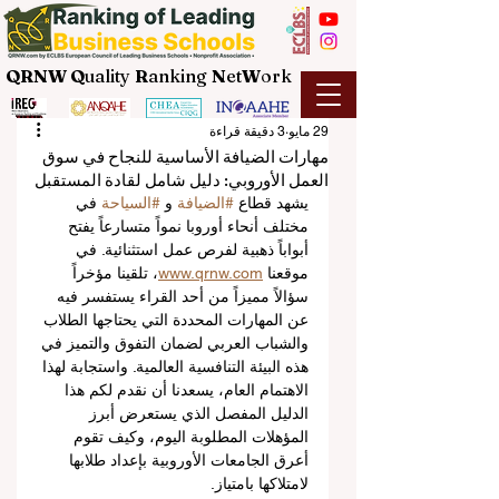
QRNW Q
uality
R
anking
N
et
W
ork
29 مايو
3 دقيقة قراءة
مهارات الضيافة الأساسية للنجاح في سوق
العمل الأوروبي: دليل شامل لقادة المستقبل
يشهد قطاع 
#الضيافة
 و 
#السياحة
 في 
مختلف أنحاء أوروبا نمواً متسارعاً يفتح 
أبواباً ذهبية لفرص عمل استثنائية. في 
موقعنا 
www.qrnw.com
، تلقينا مؤخراً 
سؤالاً مميزاً من أحد القراء يستفسر فيه 
عن المهارات المحددة التي يحتاجها الطلاب 
والشباب العربي لضمان التفوق والتميز في 
هذه البيئة التنافسية العالمية. واستجابة لهذا 
الاهتمام العام، يسعدنا أن نقدم لكم هذا 
الدليل المفصل الذي يستعرض أبرز 
المؤهلات المطلوبة اليوم، وكيف تقوم 
أعرق الجامعات الأوروبية بإعداد طلابها 
لامتلاكها بامتياز.