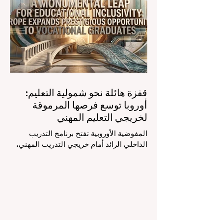
لمساعدي #الذكاء_الاصطناعي المتخصصين
والمصممين خصيصاً للمعلمين يُحدث ثورة
حقيقية في مهنة التدريس. ومن خلال الأتمتة
الناجحة للمهام الإدارية التي تستغرق وقتاً
طويلاً، تبشر هذه الأدوات المتقدمة بعصر
قفزة هائلة نحو شمولية التعليم:
أوروبا توسع فرصها المرموقة
لخريجي التعليم المهني
المفوضية الأوروبية تفتح برنامج التدريب
الداخلي الرائد أمام خريجي التدريب المهني،
لتعزيز الشمولية والمسارات التعليمية
المتنوعة من أجل مستقبل عالمي أكثر إشراقاً.
إنه حقاً وقت مثير للاهتمام بالنسبة لقطاع
#التعليم_العالي ومجالات #التدريب_المهني
في جميع أنحاء القارة الأوروبية والعالم العربي
والدولي على حد سواء. في الآونة الأخيرة، تم
تنفيذ تغيير تاريخي في السياسات التعليمية