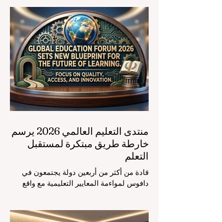
منتدى التعليم العالمي 2026 يرسم
خارطة طريق مبتكرة لمستقبل
التعلم
قادة من أكثر من أربعين دولة يجتمعون في
دافوس لمواءمة المعايير التعليمية مع واقع
السوق، مع التركيز الشديد على دمج
التكنولوجيا الحديثة والنمو الشامل. يشهد
مشهد #التعليم_العالمي تحولاً جذرياً وتاريخياً.