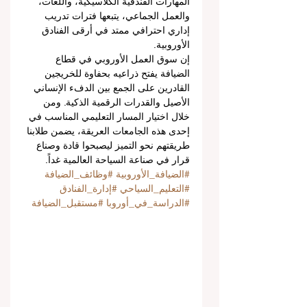
المهارات الفندقية الكلاسيكية، واللغات، 
والعمل الجماعي، يتبعها فترات تدريب 
إداري احترافي ممتد في أرقى الفنادق 
الأوروبية.
إن سوق العمل الأوروبي في قطاع 
الضيافة يفتح ذراعيه بحفاوة للخريجين 
القادرين على الجمع بين الدفء الإنساني 
الأصيل والقدرات الرقمية الذكية. ومن 
خلال اختيار المسار التعليمي المناسب في 
إحدى هذه الجامعات العريقة، يضمن طلابنا 
طريقتهم نحو التميز ليصبحوا قادة وصناع 
قرار في صناعة السياحة العالمية غداً.
#الضيافة_الأوروبية
#وظائف_الضيافة
#التعليم_السياحي
#إدارة_الفنادق
#الدراسة_في_أوروبا
#مستقبل_الضيافة