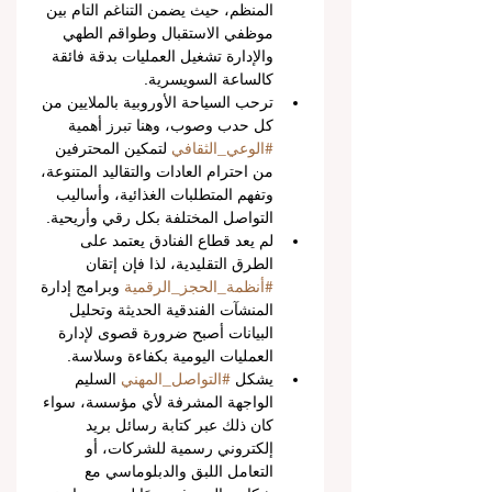
المنظم، حيث يضمن التناغم التام بين 
موظفي الاستقبال وطواقم الطهي 
والإدارة تشغيل العمليات بدقة فائقة 
كالساعة السويسرية.
ترحب السياحة الأوروبية بالملايين من 
كل حدب وصوب، وهنا تبرز أهمية 
#الوعي_الثقافي
 لتمكين المحترفين 
من احترام العادات والتقاليد المتنوعة، 
وتفهم المتطلبات الغذائية، وأساليب 
التواصل المختلفة بكل رقي وأريحية.
لم يعد قطاع الفنادق يعتمد على 
الطرق التقليدية، لذا فإن إتقان 
#أنظمة_الحجز_الرقمية
 وبرامج إدارة 
المنشآت الفندقية الحديثة وتحليل 
البيانات أصبح ضرورة قصوى لإدارة 
العمليات اليومية بكفاءة وسلاسة.
يشكل 
#التواصل_المهني
 السليم 
الواجهة المشرفة لأي مؤسسة، سواء 
كان ذلك عبر كتابة رسائل بريد 
إلكتروني رسمية للشركات، أو 
التعامل اللبق والدبلوماسي مع 