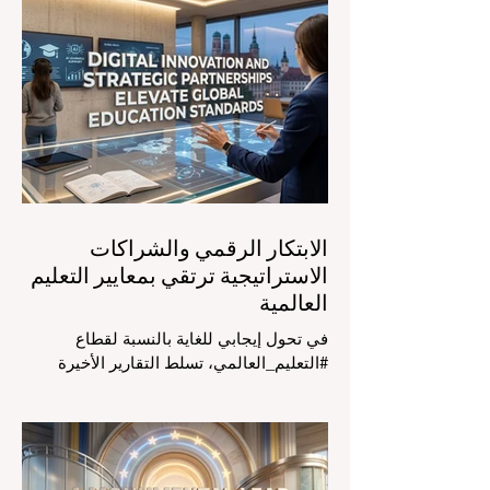
في الرابع من أغسطس 2026، توافد خبراء
دوليون وصناع قرار ومبتكرون في مجال
#تكنولوجيا_التعليم إلى مركز المؤتمرات في
دافوس لمناقشة التحديات والفرص الأكثر
إلحاحاً في قطاع التعلم. أثبت هذا الحدث
البارز، الذي عُقد في لحظة حاسمة، أن إعطاء
الأولوية لرفع #جودة_التعليم هو المحفز
الأساسي وال
الابتكار الرقمي والشراكات
الاستراتيجية ترتقي بمعايير التعليم
العالمية
في تحول إيجابي للغاية بالنسبة لقطاع
#التعليم_العالمي، تسلط التقارير الأخيرة
الصادرة في الرابع والعشرين من يوليو ٢٠٢٦
الضوء على قفزة نوعية في كيفية إدارة
الفصول الدراسية في جميع أنحاء العالم، وهو
أمر يثير اهتماماً كبيراً في الأوساط الأكاديمية
العربية التي تسعى للريادة. إن الدمج السريع