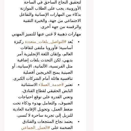
لتحقيق النجاح الساحق في الساحة 
الأوروبية، يجب على الطلاب الموازنة 
بذكاء بين المهارات الإنسانية والتفاعل 
الاجتماعي من جهة، والخبرة التقنية 
والرقمنة من جهة أخرى.
مهارات ذهبية لا غنى عنها للتميز المهني
يُعد 
#التواصل_بلغات_متعددة
 ركيزة 
أساسية؛ فأوروبا ملتقى لثقافات 
العالم، وإتقان اللغة الإنجليزية أمر 
بديهي، لكن التحدث بلغات إضافية 
مثل الفرنسية، الألمانية، الإسبانية، أو 
الصينية يمنح الخريجين أفضلية 
تنافسية هائلة أمام الشركات الكبرى.
تعتبر 
#خدمة_العملاء
 الاستثنائية 
النابض الحقيقي لقطاع الفنادق، 
وتعني القدرة على توقع احتياجات 
الضيوف، والتعامل بهدوء وذكاء تحت 
ضغط العمل، وتحويل الإقامة العادية 
للنزيل إلى تجربة ساحرة لا تُنسى.
يعتمد نجاح المنتجعات والفنادق 
الضخمة على 
#العمل_الجماعي