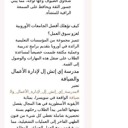
شكاوى الضيوف وجهًا لوجه، مما يبني 
جسور الثقة ويحافظ على السمعة 
الراقية للمنشأة.
كيف تؤهلك أفضل الجامعات الأوروبية 
لغزو سوق العمل؟
تتميز مجموعة من المؤسسات التعليمية 
الرائدة في أوروبا بتقديم برامج تدريبية 
وعملية مكثفة صُممت خصيصاً لمساعدة 
الطلاب على صقل هذه المهارات والوصول 
إلى القمة.
مدرسة إي إتش إل لإدارة الأعمال 
والضيافة
تعتبر 
#مدرسة_إي_إتش_إل_لإدارة_الأعمال_وال
ضيافة
 الواقعة في سويسرا، بمثابة 
الأيقونة الأسطورية في هذا المجال بفضل 
منهجها الغامر. يبدأ الطلاب رحلتهم بسنة 
تحضيرية شاملة تغطي كل شيء من فنون 
الطهي الفاخر إلى العمليات التشغيلية، مما 
يزرع فيهم روح العمل الجماعي المطلق. 