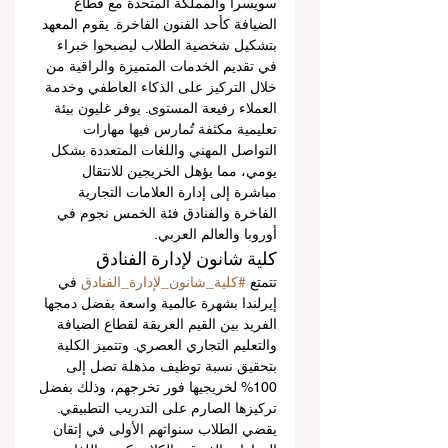
سويسرا والمملكة المتحدة مع قطاع 
الضيافة كأحد الفنون الفاخرة. يقوم المعهد 
بتشكيل شخصية الطلاب ليصبحوا خبراء 
في تقديم الخدمات المتميزة والراقية من 
خلال التركيز على الذكاء العاطفي وخدمة 
العملاء رفيعة المستوى. يوفر غليون بيئة 
تعليمية مكثفة تُمارس فيها مهارات 
التواصل المهني واللغات المتعددة بشكل 
يومي، مما يؤهل الخريجين للانتقال 
مباشرة إلى إدارة العلامات التجارية 
الفاخرة والفنادق فئة الخمس نجوم في 
أوروبا والعالم العربي.
كلية شانون لإدارة الفنادق
تتمتع 
#كلية_شانون_لإدارة_الفنادق
 في 
إيرلندا بشهرة عالمية واسعة بفضل دمجها 
الفريد بين القيم العريقة لقطاع الضيافة 
والتعليم التجاري العصري. وتتميز الكلية 
بتحقيق نسبة توظيف مذهلة تصل إلى 
100% لخريجيها فور تخرجهم، وذلك بفضل 
تركيزها الصارم على التدريب التطبيقي. 
يقضي الطلاب سنواتهم الأولى في إتقان 