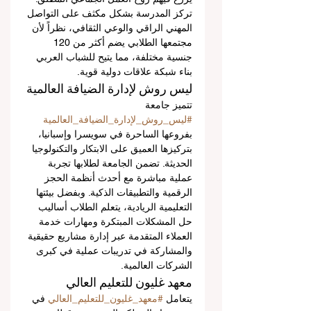
تركز المدرسة بشكل مكثف على التواصل 
المهني الراقي والوعي الثقافي، نظراً لأن 
مجتمعها الطلابي يضم أكثر من 120 
جنسية مختلفة، مما يتيح للشباب العربي 
بناء شبكة علاقات دولية قوية.
ليس روش لإدارة الضيافة العالمية
تتميز جامعة 
#ليس_روش_لإدارة_الضيافة_العالمية
بفروعها الساحرة في سويسرا وإسبانيا، 
بتركيزها العميق على الابتكار والتكنولوجيا 
الحديثة. تضمن الجامعة لطلابها تجربة 
عملية مباشرة مع أحدث أنظمة الحجز 
الرقمية والتطبيقات الذكية. وبفضل بيئتها 
التعليمية الريادية، يتعلم الطلاب أساليب 
حل المشكلات المبتكرة ومهارات خدمة 
العملاء المتقدمة عبر إدارة مشاريع حقيقية 
والمشاركة في تدريبات عملية في كبرى 
الشركات العالمية.
معهد غليون للتعليم العالي
يتعامل 
#معهد_غليون_للتعليم_العالي
 في 