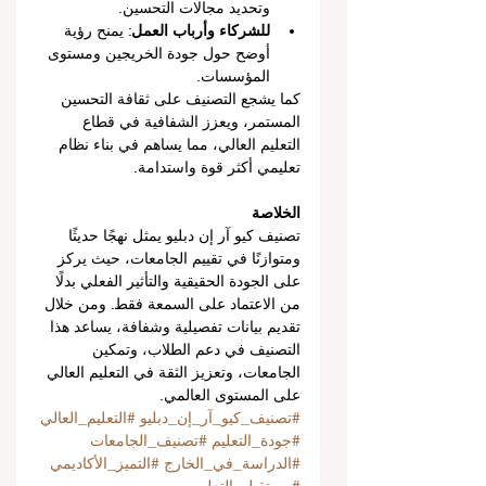
وتحديد مجالات التحسين.
للشركاء وأرباب العمل
: يمنح رؤية 
أوضح حول جودة الخريجين ومستوى 
المؤسسات.
كما يشجع التصنيف على ثقافة التحسين 
المستمر، ويعزز الشفافية في قطاع 
التعليم العالي، مما يساهم في بناء نظام 
تعليمي أكثر قوة واستدامة.
الخلاصة
تصنيف كيو آر إن دبليو يمثل نهجًا حديثًا 
ومتوازنًا في تقييم الجامعات، حيث يركز 
على الجودة الحقيقية والتأثير الفعلي بدلًا 
من الاعتماد على السمعة فقط. ومن خلال 
تقديم بيانات تفصيلية وشفافة، يساعد هذا 
التصنيف في دعم الطلاب، وتمكين 
الجامعات، وتعزيز الثقة في التعليم العالي 
على المستوى العالمي.
#تصنيف_كيو_آر_إن_دبليو
#التعليم_العالي
#جودة_التعليم
#تصنيف_الجامعات
#الدراسة_في_الخارج
#التميز_الأكاديمي