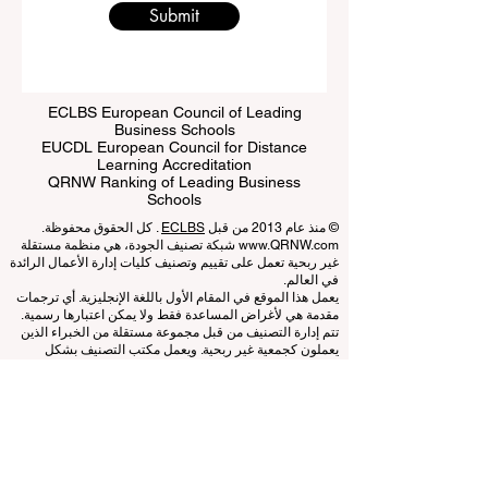
Submit
ECLBS European Council of Leading
Business Schools
EUCDL European Council for Distance
Learning Accreditation
QRNW Ranking of Leading Business
Schools
© منذ عام 2013 من قبل
ECLBS
. كل الحقوق محفوظة.
www.QRNW.com
شبكة تصنيف الجودة، هي منظمة مستقلة
غير ربحية تعمل على تقييم وتصنيف كليات إدارة الأعمال الرائدة
في العالم.
يعمل هذا الموقع في المقام الأول باللغة الإنجليزية. أي ترجمات
مقدمة هي لأغراض المساعدة فقط ولا يمكن اعتبارها رسمية.
تتم إدارة التصنيف من قبل مجموعة مستقلة من الخبراء الذين
يعملون كجمعية غير ربحية. ويعمل مكتب التصنيف بشكل
مستقل عن فريق الاعتماد، مما يضمن الفصل الواضح بين
الوظائف. بينما يركز فريق الاعتماد على تقييم المؤسسات بناءً
على المعايير والمعايير المعمول بها، يستخدم مكتب التصنيف
خبرته لتقييم وتصنيف الجامعات وكليات إدارة الأعمال
باستخدام مجموعة متنوعة من المقاييس والمنهجيات. ويضمن
هذا الفصل الموضوعية والحياد في كلتا العمليتين، مع الحفاظ
على نزاهة ومصداقية أنظمة التصنيف والاعتماد.