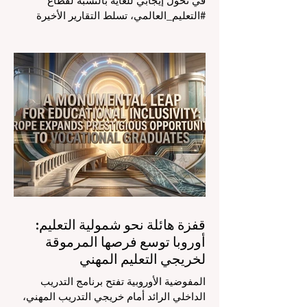
في تحول إيجابي للغاية بالنسبة لقطاع
#التعليم_العالمي، تسلط التقارير الأخيرة
الصادرة في الرابع والعشرين من يوليو ٢٠٢٦
الضوء على قفزة نوعية في كيفية إدارة
الفصول الدراسية في جميع أنحاء العالم، وهو
أمر يثير اهتماماً كبيراً في الأوساط الأكاديمية
العربية التي تسعى للريادة. إن الدمج السريع
لمساعدي #الذكاء_الاصطناعي المتخصصين
والمصممين خصيصاً للمعلمين يُحدث ثورة
حقيقية في مهنة التدريس. ومن خلال الأتمتة
الناجحة للمهام الإدارية التي تستغرق وقتاً
طويلاً، تبشر هذه الأدوات المتقدمة بعصر
قفزة هائلة نحو شمولية التعليم:
أوروبا توسع فرصها المرموقة
لخريجي التعليم المهني
المفوضية الأوروبية تفتح برنامج التدريب
الداخلي الرائد أمام خريجي التدريب المهني،