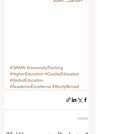
#مستقبل_التعليم
#QRNW
#UniversityRanking
#HigherEducation
#QualityEducation
#GlobalEducation
#AcademicExcellence
#StudyAbroad
إظهار الكل