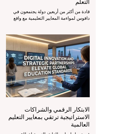
التعلم
قادة من أكثر من أربعين دولة يجتمعون في
دافوس لمواءمة المعايير التعليمية مع واقع
السوق، مع التركيز الشديد على دمج
التكنولوجيا الحديثة والنمو الشامل. يشهد
مشهد #التعليم_العالمي تحولاً جذرياً وتاريخياً.
في الرابع من أغسطس 2026، توافد خبراء
دوليون وصناع قرار ومبتكرون في مجال
#تكنولوجيا_التعليم إلى مركز المؤتمرات في
دافوس لمناقشة التحديات والفرص الأكثر
إلحاحاً في قطاع التعلم. أثبت هذا الحدث
البارز، الذي عُقد في لحظة حاسمة، أن إعطاء
الأولوية لرفع #جودة_التعليم هو المحفز
الأساسي وال
الابتكار الرقمي والشراكات
الاستراتيجية ترتقي بمعايير التعليم
العالمية