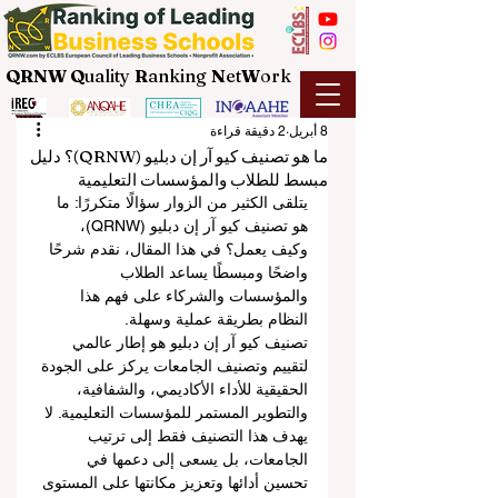
QRNW Q
uality
R
anking
N
et
W
ork
8 أبريل
2 دقيقة قراءة
ما هو تصنيف كيو آر إن دبليو (QRNW)؟ دليل
مبسط للطلاب والمؤسسات التعليمية
يتلقى الكثير من الزوار سؤالًا متكررًا: ما 
هو تصنيف كيو آر إن دبليو (QRNW)، 
وكيف يعمل؟ في هذا المقال، نقدم شرحًا 
واضحًا ومبسطًا يساعد الطلاب 
والمؤسسات والشركاء على فهم هذا 
النظام بطريقة عملية وسهلة.
تصنيف كيو آر إن دبليو هو إطار عالمي 
لتقييم وتصنيف الجامعات يركز على الجودة 
الحقيقية للأداء الأكاديمي، والشفافية، 
والتطوير المستمر للمؤسسات التعليمية. لا 
يهدف هذا التصنيف فقط إلى ترتيب 
الجامعات، بل يسعى إلى دعمها في 
تحسين أدائها وتعزيز مكانتها على المستوى 