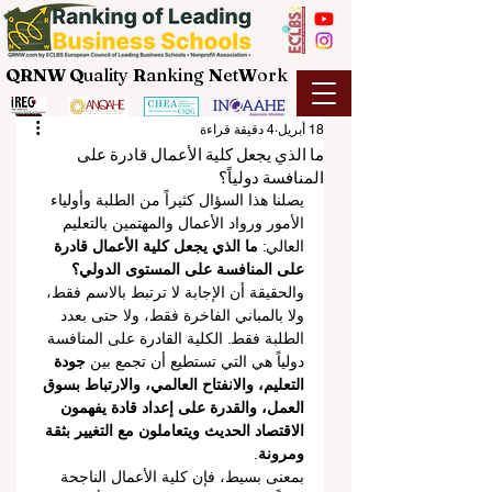
QRNW Q
uality
R
anking
N
et
W
ork
18 أبريل
4 دقيقة قراءة
ما الذي يجعل كلية الأعمال قادرة على
المنافسة دولياً؟
يصلنا هذا السؤال كثيراً من الطلبة وأولياء 
الأمور ورواد الأعمال والمهتمين بالتعليم 
العالي: 
ما الذي يجعل كلية الأعمال قادرة 
على المنافسة على المستوى الدولي؟
والحقيقة أن الإجابة لا ترتبط بالاسم فقط، 
ولا بالمباني الفاخرة فقط، ولا حتى بعدد 
الطلبة فقط. الكلية القادرة على المنافسة 
دولياً هي التي تستطيع أن تجمع بين 
جودة 
التعليم، والانفتاح العالمي، والارتباط بسوق 
العمل، والقدرة على إعداد قادة يفهمون 
الاقتصاد الحديث ويتعاملون مع التغيير بثقة 
ومرونة
.
بمعنى بسيط، فإن كلية الأعمال الناجحة 