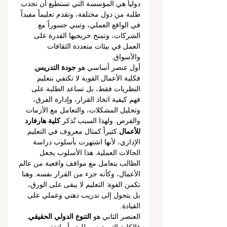
دولياً هي المؤسسة التي تستطيع أن تجذب 
طلبة من دول مختلفة، وتقدم تعليماً مفيداً 
في الواقع العملي، وتبني جسوراً مع 
الشركات، وتمنح خريجيها القدرة على 
العمل في بيئات متعددة الثقافات 
والأسواق.
أول عنصر أساسي هو 
جودة التدريس
. 
فكلية الأعمال القوية لا تكتفي بتعليم 
النظريات فقط، بل تساعد الطلبة على 
فهم كيفية اتخاذ القرار، وإدارة الفرق، 
وتحليل المشكلات، والتعامل مع الأزمات 
والفرص. ولهذا السبب تُذكر 
كلية هارفارد 
للأعمال
 كثيراً كمثال معروف في التعليم 
الإداري، لأنها اشتهرت بأسلوب دراسة 
الحالات العملية. هذا الأسلوب يجعل 
الطالب يتعامل مع مواقف واقعية من عالم 
الأعمال، وكأنه جزء من القرار نفسه. وهنا 
تكمن القوة: التعليم لا يبقى على الورق، 
بل يتحول إلى تدريب ذهني وعملي على 
القيادة.
العنصر الثاني هو 
التنوع الدولي الحقيقي
. 