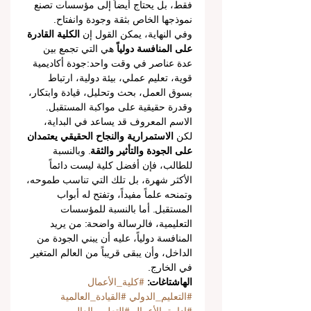
فقط، بل يحتاج أيضاً إلى مؤسسات تصنع 
نموذجها الخاص بثقة وجودة وانفتاح.
وفي النهاية، يمكن القول إن 
الكلية القادرة 
على المنافسة دولياً
 هي التي تجمع بين 
عدة عناصر في وقت واحد:جودة أكاديمية 
قوية، تعليم عملي، بيئة دولية، ارتباط 
بسوق العمل، بحث وتحليل، قيادة وابتكار، 
وقدرة حقيقية على مواكبة المستقبل.
الاسم المعروف قد يساعد في البداية، 
لكن 
الاستمرارية والنجاح الحقيقي يعتمدان 
على الجودة والتأثير والثقة
. وبالنسبة 
للطالب، فإن أفضل كلية ليست دائماً 
الأكثر شهرة، بل تلك التي تناسب طموحه، 
وتمنحه علماً مفيداً، وتفتح له أبواب 
المستقبل. أما بالنسبة للمؤسسات 
التعليمية، فالرسالة واضحة: من يريد 
المنافسة دولياً، عليه أن يبني الجودة من 
الداخل، وأن يبقى قريباً من العالم المتغير 
في الخارج.
الهاشتاغات: 
#كلية_الأعمال
#التعليم_الدولي
#القيادة_العالمية