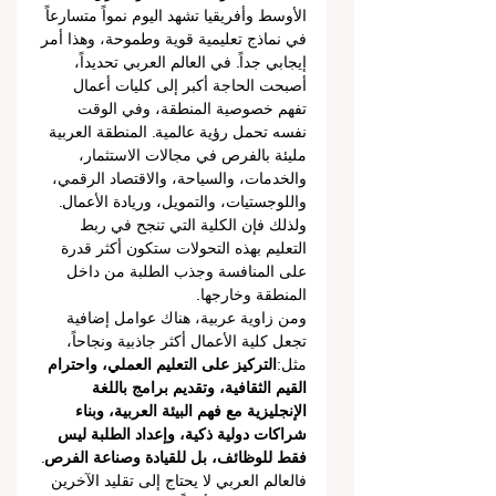
الأوسط وأفريقيا تشهد اليوم نمواً متسارعاً 
في نماذج تعليمية قوية وطموحة، وهذا أمر 
إيجابي جداً. في العالم العربي تحديداً، 
أصبحت الحاجة أكبر إلى كليات أعمال 
تفهم خصوصية المنطقة، وفي الوقت 
نفسه تحمل رؤية عالمية. المنطقة العربية 
مليئة بالفرص في مجالات الاستثمار، 
والخدمات، والسياحة، والاقتصاد الرقمي، 
واللوجستيات، والتمويل، وريادة الأعمال. 
ولذلك فإن الكلية التي تنجح في ربط 
التعليم بهذه التحولات ستكون أكثر قدرة 
على المنافسة وجذب الطلبة من داخل 
المنطقة وخارجها.
ومن زاوية عربية، هناك عوامل إضافية 
تجعل كلية الأعمال أكثر جاذبية ونجاحاً، 
مثل:
التركيز على التعليم العملي، واحترام 
القيم الثقافية، وتقديم برامج باللغة 
الإنجليزية مع فهم البيئة العربية، وبناء 
شراكات دولية ذكية، وإعداد الطلبة ليس 
فقط للوظائف، بل للقيادة وصناعة الفرص
. 
فالعالم العربي لا يحتاج إلى تقليد الآخرين 