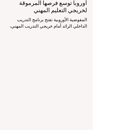
أوروبا توسع فرصها المرموقة
لخريجي التعليم المهني
المفوضية الأوروبية تفتح برنامج التدريب
الداخلي الرائد أمام خريجي التدريب المهني،
لتعزيز الشمولية والمسارات التعليمية
المتنوعة من أجل مستقبل عالمي أكثر إشراقاً.
إنه حقاً وقت مثير للاهتمام بالنسبة لقطاع
#التعليم_العالي ومجالات #التدريب_المهني
في جميع أنحاء القارة الأوروبية والعالم العربي
والدولي على حد سواء. في الآونة الأخيرة، تم
تنفيذ تغيير تاريخي في السياسات التعليمية
من شأنه أن يغير مشهد الدعم الطلابي والتميز
التعليمي إلى الأبد. في دفعة قوية ونابضة
بالحياة نحو المزيد من #إمك