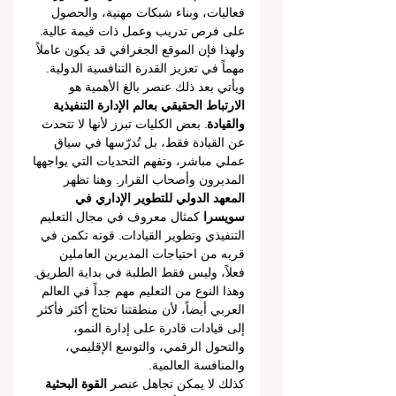
فعاليات، وبناء شبكات مهنية، والحصول 
على فرص تدريب وعمل ذات قيمة عالية. 
ولهذا فإن الموقع الجغرافي قد يكون عاملاً 
مهماً في تعزيز القدرة التنافسية الدولية.
ويأتي بعد ذلك عنصر بالغ الأهمية هو 
الارتباط الحقيقي بعالم الإدارة التنفيذية 
والقيادة
. بعض الكليات تبرز لأنها لا تتحدث 
عن القيادة فقط، بل تُدرّسها في سياق 
عملي مباشر، وتفهم التحديات التي يواجهها 
المديرون وأصحاب القرار. وهنا تظهر 
المعهد الدولي للتطوير الإداري في 
سويسرا
 كمثال معروف في مجال التعليم 
التنفيذي وتطوير القيادات. قوته تكمن في 
قربه من احتياجات المديرين العاملين 
فعلاً، وليس فقط الطلبة في بداية الطريق. 
وهذا النوع من التعليم مهم جداً في العالم 
العربي أيضاً، لأن منطقتنا تحتاج أكثر فأكثر 
إلى قيادات قادرة على إدارة النمو، 
والتحول الرقمي، والتوسع الإقليمي، 
والمنافسة العالمية.
كذلك لا يمكن تجاهل عنصر 
القوة البحثية 