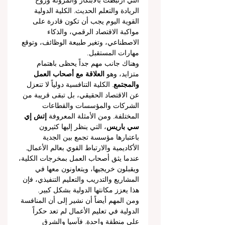
التي ارتبطت بالابتكار والمرونة وروح 
الريادة والتعلم الحديث. الكلية الدولية 
القوية اليوم يجب أن تكون قادرة على 
مواكبة الاقتصاد الرقمي، والذكاء 
الاصطناعي، وتغير طبيعة الوظائف، وتوقع 
مهارات المستقبل.
وهناك جانب مهم جداً يحظى باهتمام 
متزايد، وهو 
العلاقة مع أصحاب العمل 
والمجتمع
. الكلية التنافسية دولياً لا تنعزل 
عن الاقتصاد الحقيقي، بل تبقى قريبة من 
الشركات والمؤسسات والقطاعات 
المختلفة. ومن الأمثلة المعروفة 
إتش إي 
سي باريس
، التي ينظر إليها كثيرون 
باعتبارها مؤسسة تجمع بين الجدية 
الأكاديمية والارتباط القوي بعالم الأعمال. 
عندما يثق أصحاب العمل بمخرجات الكلية، 
ويقبلون خريجيها، ويتعاونون معها في 
المشاريع والتدريب والتعليم التنفيذي، فإن 
هذا يعزز مكانتها الدولية بشكل كبير.
ومن المهم أيضاً أن نشير إلى أن المنافسة 
الدولية في تعليم الأعمال لم تعد حكراً 
على منطقة واحدة. فآسيا والشرق 