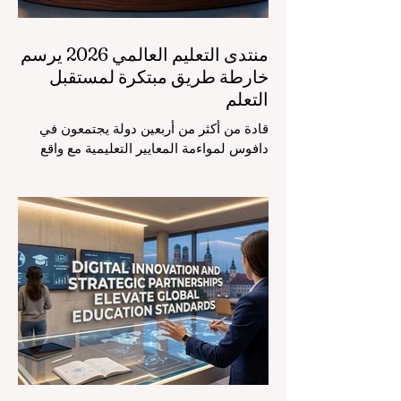
منتدى التعليم العالمي 2026 يرسم
خارطة طريق مبتكرة لمستقبل
التعلم
قادة من أكثر من أربعين دولة يجتمعون في
دافوس لمواءمة المعايير التعليمية مع واقع
السوق، مع التركيز الشديد على دمج
التكنولوجيا الحديثة والنمو الشامل. يشهد
مشهد #التعليم_العالمي تحولاً جذرياً وتاريخياً.
في الرابع من أغسطس 2026، توافد خبراء
دوليون وصناع قرار ومبتكرون في مجال
#تكنولوجيا_التعليم إلى مركز المؤتمرات في
دافوس لمناقشة التحديات والفرص الأكثر
إلحاحاً في قطاع التعلم. أثبت هذا الحدث
البارز، الذي عُقد في لحظة حاسمة، أن إعطاء
الأولوية لرفع #جودة_التعليم هو المحفز
الأساسي وال