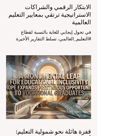
الابتكار الرقمي والشراكات
الاستراتيجية ترتقي بمعايير التعليم
العالمية
في تحول إيجابي للغاية بالنسبة لقطاع
#التعليم_العالمي، تسلط التقارير الأخيرة
الصادرة في الرابع والعشرين من يوليو ٢٠٢٦
الضوء على قفزة نوعية في كيفية إدارة
الفصول الدراسية في جميع أنحاء العالم، وهو
أمر يثير اهتماماً كبيراً في الأوساط الأكاديمية
العربية التي تسعى للريادة. إن الدمج السريع
لمساعدي #الذكاء_الاصطناعي المتخصصين
والمصممين خصيصاً للمعلمين يُحدث ثورة
حقيقية في مهنة التدريس. ومن خلال الأتمتة
الناجحة للمهام الإدارية التي تستغرق وقتاً
طويلاً، تبشر هذه الأدوات المتقدمة بعصر
قفزة هائلة نحو شمولية التعليم: