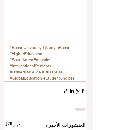
#BusanUniversity
#StudyInBusan
#HigherEducation
#SouthKoreaEducation
#InternationalStudents
#UniversityGuide
#BusanLife
#GlobalEducation
#StudentChoices
إظهار الكل
المنشورات الأخيرة