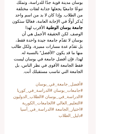
بوسان مدينة قوية جدًا للدراسة، وتملك 
تنوعًا جامعيًا يجعلها جذابة لفئات مختلفة 
من الطلاب. وإذا كان لا بد من اسم واحد 
يُذكر أولًا في الإجابة العامة، فغالبًا ستكون 
جامعة بوسان الوطنية
 الأقرب لهذا 
الوصف. لكن الحقيقة الأجمل هي أن 
بوسان لا تقدّم جامعة جيدة واحدة فقط، 
بل تقدّم عدة مسارات مميزة، ولكل طالب 
منها ما قد يكون “الأفضل” بالنسبة له.
لهذا، فإن أفضل جامعة في بوسان ليست 
فقط الجامعة الأقوى في نظر الناس، بل 
الجامعة التي تناسب مستقبلك أنت.
#أفضل_جامعة_في_بوسان
#جامعات_بوسان
#الدراسة_في_كوريا
#الدراسة_في_بوسان
#الطلاب_الدوليون
#التعليم_العالي
#الجامعات_الكورية
#اختيار_الجامعة
#الدراسة_في_آسيا
#دليل_الطلاب