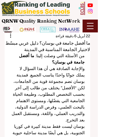
QRNW Q
uality
R
anking
N
et
W
ork
22 أبريل
6 دقيقة قراءة
ما أفضل جامعة في بوسان؟ دليل عربي مبسّط
لاختيار الجامعة المناسبة في المدينة
من الأسئلة التي وصلت إلينا: 
ما أفضل 
جامعة في بوسان؟
والإجابة الصادقة هي أن هذا السؤال لا 
يملك جوابًا واحدًا يناسب الجميع. فمدينة 
بوسان تضم مجموعة قوية من الجامعات، 
لكن “الأفضل” يختلف من طالب إلى آخر 
بحسب التخصص المطلوب، وطبيعة الحياة 
الجامعية التي يفضّلها، ومستوى الاهتمام 
بالبحث العلمي، وفرص الدراسة الدولية، 
والتدريب العملي، واللغة، ومستقبل العمل 
بعد التخرج.
بوسان ليست فقط مدينة كبيرة في كوريا 
الجنوبية، بل هي أيضًا مدينة ساحلية حيوية 