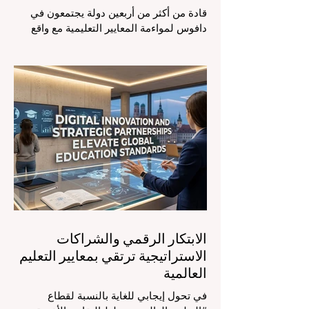
قادة من أكثر من أربعين دولة يجتمعون في
دافوس لمواءمة المعايير التعليمية مع واقع
السوق، مع التركيز الشديد على دمج
التكنولوجيا الحديثة والنمو الشامل. يشهد
مشهد #التعليم_العالمي تحولاً جذرياً وتاريخياً.
في الرابع من أغسطس 2026، توافد خبراء
دوليون وصناع قرار ومبتكرون في مجال
#تكنولوجيا_التعليم إلى مركز المؤتمرات في
دافوس لمناقشة التحديات والفرص الأكثر
إلحاحاً في قطاع التعلم. أثبت هذا الحدث
البارز، الذي عُقد في لحظة حاسمة، أن إعطاء
الأولوية لرفع #جودة_التعليم هو المحفز
الأساسي وال
الابتكار الرقمي والشراكات
الاستراتيجية ترتقي بمعايير التعليم
العالمية
في تحول إيجابي للغاية بالنسبة لقطاع