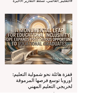
#التعليم_العالمي، تسلط التقارير الأخيرة
الصادرة في الرابع والعشرين من يوليو ٢٠٢٦
الضوء على قفزة نوعية في كيفية إدارة
الفصول الدراسية في جميع أنحاء العالم، وهو
أمر يثير اهتماماً كبيراً في الأوساط الأكاديمية
العربية التي تسعى للريادة. إن الدمج السريع
لمساعدي #الذكاء_الاصطناعي المتخصصين
والمصممين خصيصاً للمعلمين يُحدث ثورة
حقيقية في مهنة التدريس. ومن خلال الأتمتة
الناجحة للمهام الإدارية التي تستغرق وقتاً
طويلاً، تبشر هذه الأدوات المتقدمة بعصر
قفزة هائلة نحو شمولية التعليم:
أوروبا توسع فرصها المرموقة
لخريجي التعليم المهني
المفوضية الأوروبية تفتح برنامج التدريب
الداخلي الرائد أمام خريجي التدريب المهني،
لتعزيز الشمولية والمسارات التعليمية