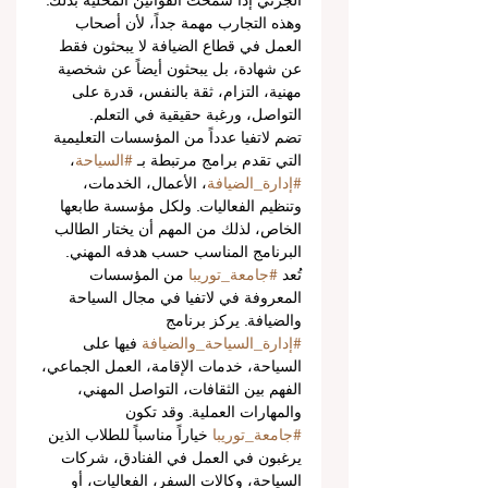
الجزئي إذا سمحت القوانين المحلية بذلك. 
وهذه التجارب مهمة جداً، لأن أصحاب 
العمل في قطاع الضيافة لا يبحثون فقط 
عن شهادة، بل يبحثون أيضاً عن شخصية 
مهنية، التزام، ثقة بالنفس، قدرة على 
التواصل، ورغبة حقيقية في التعلم.
تضم لاتفيا عدداً من المؤسسات التعليمية 
التي تقدم برامج مرتبطة بـ 
#السياحة
، 
#إدارة_الضيافة
، الأعمال، الخدمات، 
وتنظيم الفعاليات. ولكل مؤسسة طابعها 
الخاص، لذلك من المهم أن يختار الطالب 
البرنامج المناسب حسب هدفه المهني.
تُعد 
#جامعة_توريبا
 من المؤسسات 
المعروفة في لاتفيا في مجال السياحة 
والضيافة. يركز برنامج 
#إدارة_السياحة_والضيافة
 فيها على 
السياحة، خدمات الإقامة، العمل الجماعي، 
الفهم بين الثقافات، التواصل المهني، 
والمهارات العملية. وقد تكون 
#جامعة_توريبا
 خياراً مناسباً للطلاب الذين 
يرغبون في العمل في الفنادق، شركات 
السياحة، وكالات السفر، الفعاليات، أو 