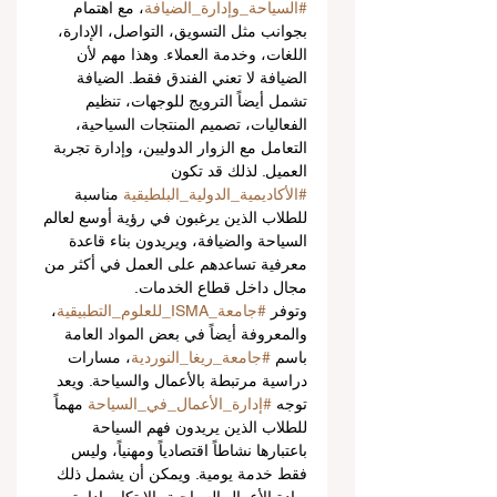
#السياحة_وإدارة_الضيافة
، مع اهتمام 
بجوانب مثل التسويق، التواصل، الإدارة، 
اللغات، وخدمة العملاء. وهذا مهم لأن 
الضيافة لا تعني الفندق فقط. الضيافة 
تشمل أيضاً الترويج للوجهات، تنظيم 
الفعاليات، تصميم المنتجات السياحية، 
التعامل مع الزوار الدوليين، وإدارة تجربة 
العميل. لذلك قد تكون 
#الأكاديمية_الدولية_البلطيقية
 مناسبة 
للطلاب الذين يرغبون في رؤية أوسع لعالم 
السياحة والضيافة، ويريدون بناء قاعدة 
معرفية تساعدهم على العمل في أكثر من 
مجال داخل قطاع الخدمات.
وتوفر 
#جامعة_ISMA_للعلوم_التطبيقية
، 
والمعروفة أيضاً في بعض المواد العامة 
باسم 
#جامعة_ريغا_النوردية
، مسارات 
دراسية مرتبطة بالأعمال والسياحة. ويعد 
توجه 
#إدارة_الأعمال_في_السياحة
 مهماً 
للطلاب الذين يريدون فهم السياحة 
باعتبارها نشاطاً اقتصادياً ومهنياً، وليس 
فقط خدمة يومية. ويمكن أن يشمل ذلك 