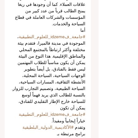
علاقات العملاء. كما أن وجودها في ريغا 
يمنح الطالب قرباً من عدد كبير من 
المؤسسات والشركات العاملة في قطاع 
السياحة والخدمات.
أما 
#جامعة_فidzeme_للعلوم_التطبيقية
، 
الموجودة في مدينة فالميرا، فتقدم بيئة 
مختلفة وأكثر ارتباطاً بالمجتمع المحلي 
والمناطق الإقليمية. هذا النوع من البيئة 
يمكن أن يكون مناسباً للطلاب المهتمين 
ليس فقط بالفنادق، بل أيضاً بتطوير 
الوجهات السياحية، السياحة المحلية، 
الأنشطة الثقافية، المسارات السياحية، 
السياحة الطبيعية، وتصميم التجارب للزوار. 
بالنسبة للطالب الذي يريد فهماً أوسع 
للسياحة خارج الإطار التقليدي للفنادق، 
يمكن أن تكون 
#جامعة_فidzeme_للعلوم_التطبيقية
خياراً إيجابياً ومفيداً.
وتقدم 
#الأكاديمية_الدولية_البلطيقية
برامج مرتبطة بـ 