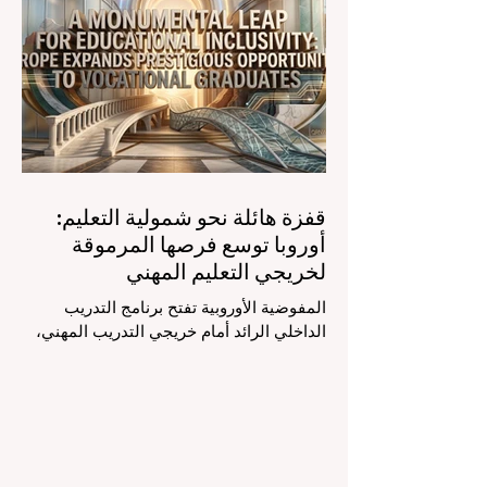
العربية التي تسعى للريادة. إن الدمج السريع
لمساعدي #الذكاء_الاصطناعي المتخصصين
والمصممين خصيصاً للمعلمين يُحدث ثورة
حقيقية في مهنة التدريس. ومن خلال الأتمتة
الناجحة للمهام الإدارية التي تستغرق وقتاً
طويلاً، تبشر هذه الأدوات المتقدمة بعصر
قفزة هائلة نحو شمولية التعليم:
أوروبا توسع فرصها المرموقة
لخريجي التعليم المهني
المفوضية الأوروبية تفتح برنامج التدريب
الداخلي الرائد أمام خريجي التدريب المهني،
لتعزيز الشمولية والمسارات التعليمية
المتنوعة من أجل مستقبل عالمي أكثر إشراقاً.
إنه حقاً وقت مثير للاهتمام بالنسبة لقطاع
#التعليم_العالي ومجالات #التدريب_المهني
في جميع أنحاء القارة الأوروبية والعالم العربي
والدولي على حد سواء. في الآونة الأخيرة، تم