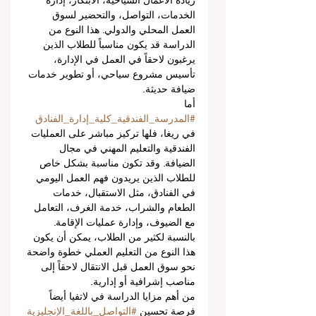
ريادة الأعمال السياحية، الابتكار، إدارة 
الخدمات، التواصل، والتحضير لسوق 
العمل المحلي والدولي. هذا النوع من 
الدراسة قد يكون مناسباً للطلاب الذين 
يرغبون لاحقاً في العمل في الإدارة، 
تأسيس مشروع سياحي، أو تطوير خدمات 
ضيافة حديثة.
أما 
#المدرسة_الفندقية_كلية_إدارة_الفنادق
في ريغا، فلها تركيز مباشر على العمليات 
الفندقية والتعليم المهني في مجال 
الضيافة. وقد تكون مناسبة بشكل خاص 
للطلاب الذين يريدون فهم العمل اليومي 
في الفنادق، مثل الاستقبال، خدمات 
الطعام والشراب، خدمة الغرف، التعامل 
مع الضيوف، وإدارة عمليات الإقامة. 
بالنسبة لكثير من الطلاب، يمكن أن يكون 
هذا النوع من التعليم العملي خطوة واضحة 
نحو سوق العمل قبل الانتقال لاحقاً إلى 
مناصب إشرافية أو إدارية.
من أهم مزايا الدراسة في لاتفيا أيضاً 
فرصة تحسين 
#التواصل_باللغة_الإنجليزية