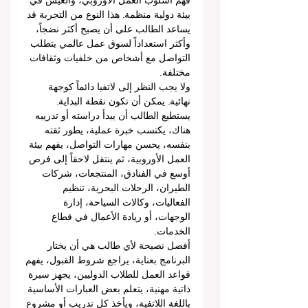
فهم أسلوب العمل الأوروبي، والعيش في 
بيئة دولية منظمة. هذا النوع من التجربة قد 
يساعد الطالب على أن يصبح أكثر نضجاً، 
وأكثر استعداداً لسوق عمل عالمي يتطلب 
التواصل مع أشخاص من خلفيات وثقافات 
مختلفة.
ولا يجب النظر إلى لاتفيا دائماً كوجهة 
نهائية. يمكن أن تكون نقطة البداية. 
يستطيع الطالب أن يبدأ دراسته أو تدريبه 
هناك، يكتسب خبرة عملية، يطور ثقته 
بنفسه، يحسن مهارات التواصل، يفهم بيئة 
العمل الأوروبية، ثم ينتقل لاحقاً إلى فرص 
أوسع في الفنادق، المنتجعات، شركات 
الطيران، الرحلات البحرية، تنظيم 
الفعاليات، وكالات السياحة، إدارة 
الوجهات، أو ريادة الأعمال في قطاع 
الخدمات.
أفضل نصيحة لأي طالب هي أن يختار 
البرنامج بعناية، يراجع شروط القبول، يفهم 
قواعد العمل للطلاب الدوليين، يجهز سيرة 
ذاتية مهنية، يتعلم بعض العبارات الأساسية 
باللغة اللاتفية، ويأخذ كل تدريب أو مشروع 