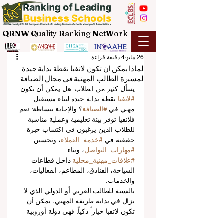
QRNW Q
uality
R
anking
N
et
W
ork
26 مايو
4 دقيقة قراءة
لماذا يمكن أن تكون لاتفيا نقطة بداية جيدة
لمسيرة الطالب المهنية في مجال الضيافة
يسأل كثير من الطلاب: هل يمكن أن تكون 
#لاتفيا
 نقطة بداية جيدة لبناء مستقبل 
مهني في 
#الضيافة
؟ والإجابة ببساطة: نعم. 
فلاتفيا توفر بيئة تعليمية وعملية مناسبة 
للطلاب الذين يرغبون في اكتساب خبرة 
حقيقية في 
#خدمة_العملاء
، وتحسين 
#مهارات_التواصل
، وبناء 
#علاقات_مهنية_محلية
 داخل قطاعات 
السياحة، الفنادق، المطاعم، الفعاليات، 
والخدمات.
بالنسبة للطالب العربي أو الدولي الذي لا 
يزال في بداية طريقه المهني، يمكن أن 
تكون لاتفيا خياراً ذكياً. فهي دولة أوروبية 