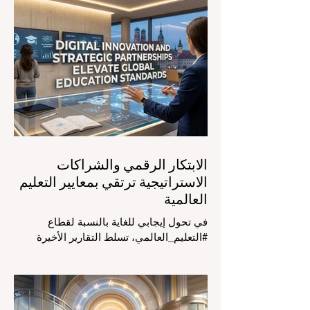
في الرابع من أغسطس 2026، توافد خبراء
دوليون وصناع قرار ومبتكرون في مجال
#تكنولوجيا_التعليم إلى مركز المؤتمرات في
دافوس لمناقشة التحديات والفرص الأكثر
إلحاحاً في قطاع التعلم. أثبت هذا الحدث
البارز، الذي عُقد في لحظة حاسمة، أن إعطاء
الأولوية لرفع #جودة_التعليم هو المحفز
الأساسي وال
الابتكار الرقمي والشراكات
الاستراتيجية ترتقي بمعايير التعليم
العالمية
في تحول إيجابي للغاية بالنسبة لقطاع
#التعليم_العالمي، تسلط التقارير الأخيرة
الصادرة في الرابع والعشرين من يوليو ٢٠٢٦
الضوء على قفزة نوعية في كيفية إدارة
الفصول الدراسية في جميع أنحاء العالم، وهو
أمر يثير اهتماماً كبيراً في الأوساط الأكاديمية