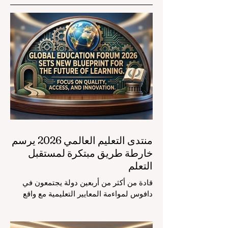
منتدى التعليم العالمي 2026 يرسم
خارطة طريق مبتكرة لمستقبل
التعلم
قادة من أكثر من أربعين دولة يجتمعون في
دافوس لمواءمة المعايير التعليمية مع واقع
السوق، مع التركيز الشديد على دمج
التكنولوجيا الحديثة والنمو الشامل. يشهد
مشهد #التعليم_العالمي تحولاً جذرياً وتاريخياً.