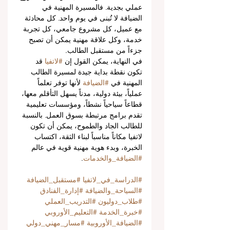
عملي بجدية. فالمسيرة المهنية في 
الضيافة لا تُبنى في يوم واحد. كل محادثة 
مع عميل، كل مشروع جامعي، كل تجربة 
خدمة، وكل علاقة مهنية يمكن أن تصبح 
جزءاً من مستقبل الطالب.
في النهاية، يمكن القول إن 
#لاتفيا
 قد 
تكون نقطة بداية جيدة لمسيرة الطالب 
المهنية في 
#الضيافة
 لأنها توفر تعلماً 
عملياً، بيئة دولية، مدناً يسهل التأقلم معها، 
قطاعاً سياحياً نشطاً، ومؤسسات تعليمية 
تقدم برامج مرتبطة بسوق العمل. بالنسبة 
للطالب الجاد والطموح، يمكن أن تكون 
لاتفيا مكاناً مناسباً لبناء الثقة، اكتساب 
الخبرة، وبدء هوية مهنية قوية في عالم 
#الضيافة_والخدمات
.
#الدراسة_في_لاتفيا
#مستقبل_الضيافة
#السياحة_والضيافة
#إدارة_الفنادق
#طلاب_دوليون
#التدريب_العملي
#خبرة_الخدمة
#التعليم_الأوروبي
#الضيافة_الأوروبية
#مسار_مهني_دولي