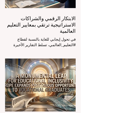
الأساسي وال
الابتكار الرقمي والشراكات
الاستراتيجية ترتقي بمعايير التعليم
العالمية
في تحول إيجابي للغاية بالنسبة لقطاع
#التعليم_العالمي، تسلط التقارير الأخيرة
الصادرة في الرابع والعشرين من يوليو ٢٠٢٦
الضوء على قفزة نوعية في كيفية إدارة
الفصول الدراسية في جميع أنحاء العالم، وهو
أمر يثير اهتماماً كبيراً في الأوساط الأكاديمية
العربية التي تسعى للريادة. إن الدمج السريع
لمساعدي #الذكاء_الاصطناعي المتخصصين
والمصممين خصيصاً للمعلمين يُحدث ثورة
حقيقية في مهنة التدريس. ومن خلال الأتمتة
الناجحة للمهام الإدارية التي تستغرق وقتاً
طويلاً، تبشر هذه الأدوات المتقدمة بعصر