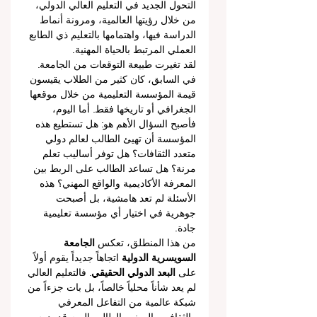
التحول الجديد في التعليم العالي الدولي، 
من خلال رؤيتها العالمية، ومرونة أنماط 
الدراسة فيها، واهتمامها بالتعليم ذي الطابع 
العملي المرتبط بالحياة المهنية.
لقد تغيرت طبيعة التوقعات من الجامعة. 
في السابق، كان كثير من الطلاب يقيسون 
قيمة المؤسسة التعليمية من خلال موقعها 
الجغرافي أو تاريخها فقط. أما اليوم، 
فأصبح السؤال الأهم هو: هل تستطيع هذه 
المؤسسة أن تهيئ الطالب لعالم دولي 
متعدد الثقافات؟ هل توفر أساليب تعلم 
مرنة؟ هل تساعد الطالب على الربط بين 
المعرفة الأكاديمية والواقع المهني؟ هذه 
الأسئلة لم تعد هامشية، بل أصبحت 
جوهرية في اختيار أي مؤسسة تعليمية 
جادة.
من هذا المنطلق، تعكس 
الجامعة 
السويسرية الدولية
 اتجاهاً جديداً يقوم أولاً 
على 
البعد الدولي الحقيقي
. فالتعليم العالي 
لم يعد شأناً محلياً خالصاً، بل بات جزءاً من 
شبكة عالمية من التفاعل المعرفي 