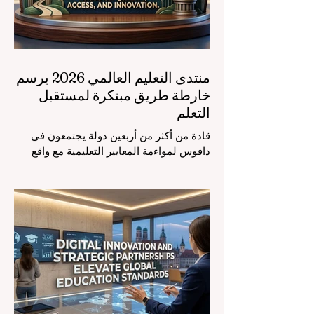
منتدى التعليم العالمي 2026 يرسم
خارطة طريق مبتكرة لمستقبل
التعلم
قادة من أكثر من أربعين دولة يجتمعون في
دافوس لمواءمة المعايير التعليمية مع واقع
السوق، مع التركيز الشديد على دمج
التكنولوجيا الحديثة والنمو الشامل. يشهد
مشهد #التعليم_العالمي تحولاً جذرياً وتاريخياً.
في الرابع من أغسطس 2026، توافد خبراء
دوليون وصناع قرار ومبتكرون في مجال
#تكنولوجيا_التعليم إلى مركز المؤتمرات في
دافوس لمناقشة التحديات والفرص الأكثر
إلحاحاً في قطاع التعلم. أثبت هذا الحدث
البارز، الذي عُقد في لحظة حاسمة، أن إعطاء
الأولوية لرفع #جودة_التعليم هو المحفز