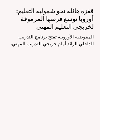
قفزة هائلة نحو شمولية التعليم:
أوروبا توسع فرصها المرموقة
لخريجي التعليم المهني
المفوضية الأوروبية تفتح برنامج التدريب
الداخلي الرائد أمام خريجي التدريب المهني،
لتعزيز الشمولية والمسارات التعليمية
المتنوعة من أجل مستقبل عالمي أكثر إشراقاً.
إنه حقاً وقت مثير للاهتمام بالنسبة لقطاع
#التعليم_العالي ومجالات #التدريب_المهني
في جميع أنحاء القارة الأوروبية والعالم العربي
والدولي على حد سواء. في الآونة الأخيرة، تم
تنفيذ تغيير تاريخي في السياسات التعليمية
من شأنه أن يغير مشهد الدعم الطلابي والتميز
التعليمي إلى الأبد. في دفعة قوية ونابضة
بالحياة نحو المزيد من #إمك