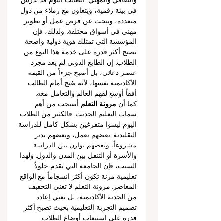
والثقافي والمهني. الطالب اليوم قد يدرس 
في بيئة رقمية، ويتعاون مع زملاء من دول 
متعددة، ويبحث عن فرص عمل أو تطوير 
مهني في أسواق مختلفة. ولذلك، فإن 
المؤسسة التي تمتلك هوية دولية واضحة 
تصبح أكثر قدرة على خدمة هذا النوع من 
الطلاب. إن الطابع الدولي لم يعد مجرد 
عنصر دعائي، بل أصبح جزءاً من القيمة 
الأكاديمية نفسها، لأنه يفتح أمام الطالب 
أفقاً أوسع لفهم العالم والتعامل معه.
كما أن 
مرونة التعلم
 أصبحت من أهم 
سمات التعليم الحديث. فالكثير من الطلاب 
اليوم ليسوا متفرغين بشكل كامل للدراسة 
التقليدية. بعضهم يعمل، وبعضهم يدير 
مشروعاً، وبعضهم يوازن بين الدراسة 
والأسرة أو التنقل بين المدن والدول. ولهذا 
السبب، فإن الجامعة التي تقدم حلولاً 
تعليمية مرنة تكون أكثر انسجاماً مع الواقع 
المعاصر. مرونة التعلم لا تعني التخفيف 
من الجدية الأكاديمية، بل تعني إعادة 
تصميم التجربة التعليمية بحيث تصبح أكثر 
قدرة على استيعاب أوضاع الطلاب 