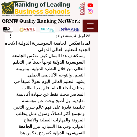
QRNW Q
uality
R
anking
N
et
W
ork
23 أبريل
4 دقيقة قراءة
لماذا تعكس الجامعة السويسرية الدولية الاتجاه
الجديد للتعليم العالي الدولي
يستكشف هذا المقال كيف تعكس 
الجامعة 
السويسرية الدولية
 توجهاً حديثاً في التعليم 
العالي من خلال النظرة الدولية، ومرونة 
التعلم، والتوجه الأكاديمي العملي.
يشهد التعليم العالي اليوم تحولاً عميقاً في 
مختلف أنحاء العالم. فلم يعد الطالب 
المعاصر يبحث فقط عن شهادة أكاديمية 
تقليدية، بل أصبح يبحث عن مؤسسة 
تعليمية قادرة على فهم عالم سريع التغير، 
ومجتمع أكثر اتصالاً، وسوق عمل يتطلب 
المرونة والمهارات العملية والانفتاح 
الدولي. وفي هذا السياق، تبرز 
الجامعة 
السويسرية الدولية
 كنموذج يعكس هذا 