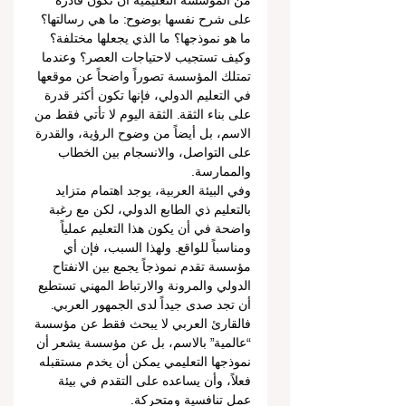
من المؤسسة التعليمية أن تكون قادرة 
على شرح نفسها بوضوح: ما هي رسالتها؟ 
ما هو نموذجها؟ ما الذي يجعلها مختلفة؟ 
وكيف تستجيب لاحتياجات العصر؟ وعندما 
تمتلك المؤسسة تصوراً واضحاً عن موقعها 
في التعليم الدولي، فإنها تكون أكثر قدرة 
على بناء الثقة. الثقة اليوم لا تأتي فقط من 
الاسم، بل أيضاً من وضوح الرؤية، والقدرة 
على التواصل، والانسجام بين الخطاب 
والممارسة.
وفي البيئة العربية، يوجد اهتمام متزايد 
بالتعليم ذي الطابع الدولي، لكن مع رغبة 
واضحة في أن يكون هذا التعليم عملياً 
ومناسباً للواقع. ولهذا السبب، فإن أي 
مؤسسة تقدم نموذجاً يجمع بين الانفتاح 
الدولي والمرونة والارتباط المهني تستطيع 
أن تجد صدى جيداً لدى الجمهور العربي. 
فالقارئ العربي لا يبحث فقط عن مؤسسة 
“عالمية” بالاسم، بل عن مؤسسة يشعر أن 
نموذجها التعليمي يمكن أن يخدم مستقبله 
فعلاً، وأن يساعده على التقدم في بيئة 
عمل تنافسية ومتحركة.