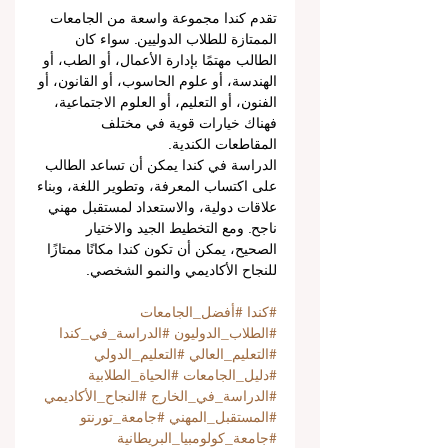
تقدم كندا مجموعة واسعة من الجامعات 
الممتازة للطلاب الدوليين. سواء كان 
الطالب مهتمًا بإدارة الأعمال، أو الطب، أو 
الهندسة، أو علوم الحاسوب، أو القانون، أو 
الفنون، أو التعليم، أو العلوم الاجتماعية، 
فهناك خيارات قوية في مختلف 
المقاطعات الكندية.
الدراسة في كندا يمكن أن تساعد الطالب 
على اكتساب المعرفة، وتطوير اللغة، وبناء 
علاقات دولية، والاستعداد لمستقبل مهني 
ناجح. ومع التخطيط الجيد والاختيار 
الصحيح، يمكن أن تكون كندا مكانًا ممتازًا 
للنجاح الأكاديمي والنمو الشخصي.
#كندا
#أفضل_الجامعات
#الطلاب_الدوليون
#الدراسة_في_كندا
#التعليم_العالي
#التعليم_الدولي
#دليل_الجامعات
#الحياة_الطلابية
#الدراسة_في_الخارج
#النجاح_الأكاديمي
#المستقبل_المهني
#جامعة_تورنتو
#جامعة_كولومبيا_البريطانية