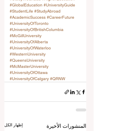
#GlobalEducation
#UniversityGuide
#StudentLife
#StudyAbroad
#AcademicSuccess
#CareerFuture
#UniversityOfToronto
#UniversityOfBritishColumbia
#McGillUniversity
#UniversityOfAlberta
#UniversityOfWaterloo
#WesternUniversity
#QueensUniversity
#McMasterUniversity
#UniversityOfOttawa
#UniversityOfCalgary
#QRNW
إظهار الكل
المنشورات الأخيرة