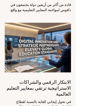
قادة من أكثر من أربعين دولة يجتمعون في
دافوس لمواءمة المعايير التعليمية مع واقع
السوق، مع التركيز الشديد على دمج
التكنولوجيا الحديثة والنمو الشامل. يشهد
مشهد #التعليم_العالمي تحولاً جذرياً وتاريخياً.
في الرابع من أغسطس 2026، توافد خبراء
دوليون وصناع قرار ومبتكرون في مجال
#تكنولوجيا_التعليم إلى مركز المؤتمرات في
دافوس لمناقشة التحديات والفرص الأكثر
إلحاحاً في قطاع التعلم. أثبت هذا الحدث
البارز، الذي عُقد في لحظة حاسمة، أن إعطاء
الأولوية لرفع #جودة_التعليم هو المحفز
الأساسي وال
الابتكار الرقمي والشراكات
الاستراتيجية ترتقي بمعايير التعليم
العالمية
في تحول إيجابي للغاية بالنسبة لقطاع