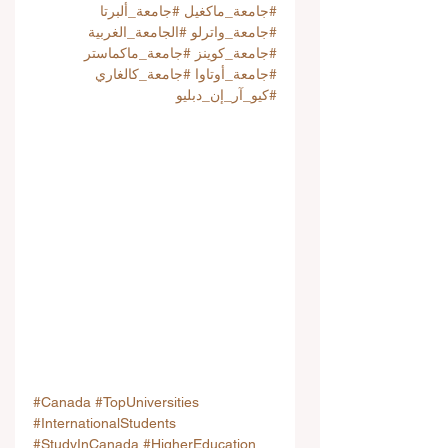
#جامعة_ماكغيل
#جامعة_ألبرتا
#جامعة_واترلو
#الجامعة_الغربية
#جامعة_كوينز
#جامعة_ماكماستر
#جامعة_أوتاوا
#جامعة_كالغاري
#كيو_آر_إن_دبليو
#Canada
#TopUniversities
#InternationalStudents
#StudyInCanada
#HigherEducation