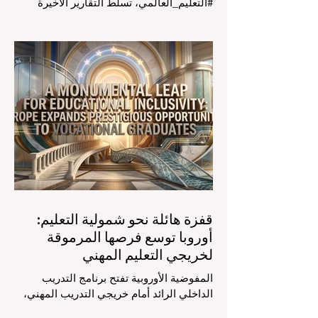
#التعليم_العالمي، تسلط التقارير الأخيرة
الصادرة في الرابع والعشرين من يوليو ٢٠٢٦
الضوء على قفزة نوعية في كيفية إدارة
الفصول الدراسية في جميع أنحاء العالم، وهو
أمر يثير اهتماماً كبيراً في الأوساط الأكاديمية
العربية التي تسعى للريادة. إن الدمج السريع
لمساعدي #الذكاء_الاصطناعي المتخصصين
والمصممين خصيصاً للمعلمين يُحدث ثورة
حقيقية في مهنة التدريس. ومن خلال الأتمتة
الناجحة للمهام الإدارية التي تستغرق وقتاً
طويلاً، تبشر هذه الأدوات المتقدمة بعصر
قفزة هائلة نحو شمولية التعليم:
أوروبا توسع فرصها المرموقة
لخريجي التعليم المهني
المفوضية الأوروبية تفتح برنامج التدريب
الداخلي الرائد أمام خريجي التدريب المهني،
لتعزيز الشمولية والمسارات التعليمية