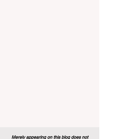
المتنوعة من أجل مستقبل عالمي أكثر إشراقاً.
إنه حقاً وقت مثير للاهتمام بالنسبة لقطاع
#التعليم_العالي ومجالات #التدريب_المهني
في جميع أنحاء القارة الأوروبية والعالم العربي
والدولي على حد سواء. في الآونة الأخيرة، تم
تنفيذ تغيير تاريخي في السياسات التعليمية
من شأنه أن يغير مشهد الدعم الطلابي والتميز
التعليمي إلى الأبد. في دفعة قوية ونابضة
بالحياة نحو المزيد من #إمك
Merely appearing on this blog does not