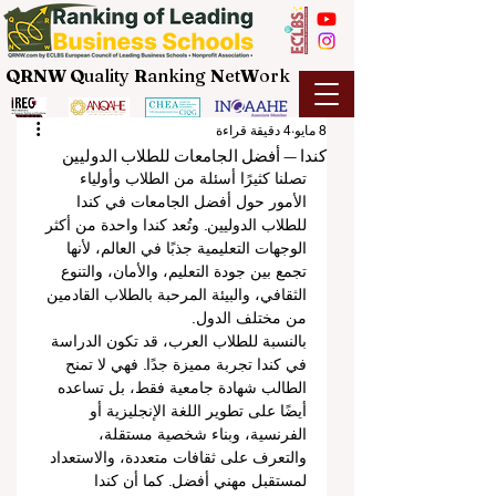
QRNW Q
uality
R
anking
N
et
W
ork
8 مايو
4 دقيقة قراءة
كندا — أفضل الجامعات للطلاب الدوليين
تصلنا كثيرًا أسئلة من الطلاب وأولياء 
الأمور حول أفضل الجامعات في كندا 
للطلاب الدوليين. وتُعد كندا واحدة من أكثر 
الوجهات التعليمية جذبًا في العالم، لأنها 
تجمع بين جودة التعليم، والأمان، والتنوع 
الثقافي، والبيئة المرحبة بالطلاب القادمين 
من مختلف الدول.
بالنسبة للطلاب العرب، قد تكون الدراسة 
في كندا تجربة مميزة جدًا. فهي لا تمنح 
الطالب شهادة جامعية فقط، بل تساعده 
أيضًا على تطوير اللغة الإنجليزية أو 
الفرنسية، وبناء شخصية مستقلة، 
والتعرف على ثقافات متعددة، والاستعداد 
لمستقبل مهني أفضل. كما أن كندا 