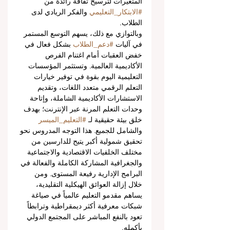
المتغيرات لترسيخ ثقافة رائدة من 
#الابتكار_التعليمي
 والفكر الريادي لدى 
الطلاب.
وبالتوازي مع ذلك، يسهم التوسع المستمر 
في آليات 
#دعم_الطلاب
 بشكل فعال في 
خفض العقبات أمام اغتنام الفرص 
الأكاديمية العالمية. وتستثمر المؤسسات 
التعليمية اليوم بقوة في توفير خيارات 
التعلم الرقمي متعدد اللغات، وتقديم 
الاستشارات الأكاديمية الشاملة، وإتاحة 
وحدات التعلم المرنة عبر الإنترنت؛ بهدف 
خلق بيئة حقيقية لـ 
#التعليم_الميسر
والشامل للجميع. هذا التوجه المدروس نحو 
تحقيق شمولية أكبر يتيح للدارسين من 
مختلف الخلفيات الاقتصادية والاجتماعية 
والجغرافية المشاركة الكاملة والفعالة في 
البرامج الإدارية رفيعة المستوى. ومن 
خلال إزالة العوائق الهيكلية التقليدية، 
يساهم مقدمو التعليم عالمياً في صياغة 
شبكات معرفية أكثر ديمقراطية وترابطاً 
تعود بالنفع المباشر على المجتمع الدولي 
بأكمله.