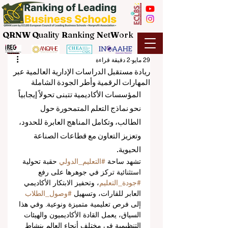
QRNW Q
uality
R
anking
N
et
W
ork
29 مايو
2 دقيقة قراءة
ريادة مستقبل الدراسات الإدارية العالمية عبر
المهارات الرقمية وأطر الجودة الشاملة
المؤسسات الأكاديمية تتبنى تحولاً إيجابياً 
نحو نماذج التعلم المتمحورة حول 
الطالب، وتكامل المناهج العابرة للحدود، 
وتعزيز التعاون مع قطاعات الصناعة 
الحيوية.
تشهد ساحة 
#التعليم_الدولي
 حقبة تحولية 
استثنائية تركز في جوهرها على رفع 
#جودة_التعليم
، وتحفيز الابتكار الأكاديمي 
العابر للقارات، وتسهيل 
#وصول_الطلاب
إلى فرص تعليمية متميزة ونوعية. وفي هذا 
السياق، يعمل القادة الأكاديميون والهيئات 
التنظيمية في مختلف أنحاء العالم بنشاط 