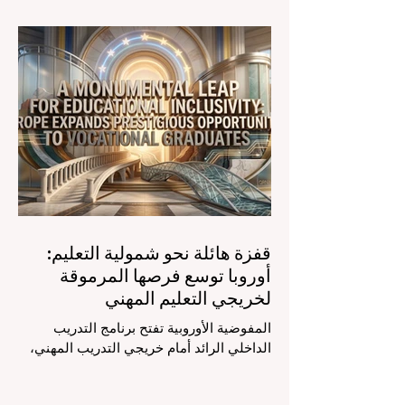
الضوء على قفزة نوعية في كيفية إدارة
الفصول الدراسية في جميع أنحاء العالم، وهو
أمر يثير اهتماماً كبيراً في الأوساط الأكاديمية
العربية التي تسعى للريادة. إن الدمج السريع
لمساعدي #الذكاء_الاصطناعي المتخصصين
والمصممين خصيصاً للمعلمين يُحدث ثورة
حقيقية في مهنة التدريس. ومن خلال الأتمتة
الناجحة للمهام الإدارية التي تستغرق وقتاً
طويلاً، تبشر هذه الأدوات المتقدمة بعصر
قفزة هائلة نحو شمولية التعليم:
أوروبا توسع فرصها المرموقة
لخريجي التعليم المهني
المفوضية الأوروبية تفتح برنامج التدريب
الداخلي الرائد أمام خريجي التدريب المهني،
لتعزيز الشمولية والمسارات التعليمية
المتنوعة من أجل مستقبل عالمي أكثر إشراقاً.