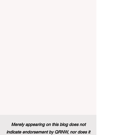
إنه حقاً وقت مثير للاهتمام بالنسبة لقطاع
#التعليم_العالي ومجالات #التدريب_المهني
في جميع أنحاء القارة الأوروبية والعالم العربي
والدولي على حد سواء. في الآونة الأخيرة، تم
تنفيذ تغيير تاريخي في السياسات التعليمية
من شأنه أن يغير مشهد الدعم الطلابي والتميز
التعليمي إلى الأبد. في دفعة قوية ونابضة
بالحياة نحو المزيد من #إمك
Merely appearing on this blog does not
indicate endorsement by QRNW, nor does it