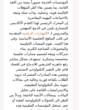
المؤسسات الحديثة جسوراً متينة من الثقة 
العامة، بما يضمن بقاء أطر المؤهلات 
العالمية قوية، وعملية، وذات صلة وثيقة 
بالاحتياجات المهنية المعاصرة.
إن المحرك الرئيسي لهذا التقدم الأكاديمي 
المتسارع يكمن في الدمج المنهجي 
والمدروس لـ 
#المهارات_الرقمية
 المتقدمة 
في قلب المناهج التعليمية الأساسية. وفي 
هذا الصدد، تقوم المنصات التعليمية 
والمجموعات الصناعية الكبرى ببناء 
شراكات وثيقة لتصميم مسارات تعليمية 
متخصصة ومبتكرة، تستهدف بشكل مباشر 
رفع جاهزية الخريجين للاندماج في اقتصاد 
قائم على التغيير التكنولوجي المستمر. 
وتضمن هذه المبادرات المشتركة تزويد 
الطلاب بكفاءة فورية وعالية في مجالات 
حيوية مثل التكنولوجيا التطبيقية، 
والاستراتيجيات القائمة على تحليل 
البيانات، ومجالات الأتمتة الناشئة. وبدلاً من 
النظر إلى التحولات التكنولوجية كعقبة أو 
تحدٍ، تستغل المؤسسات التعليمية هذه 