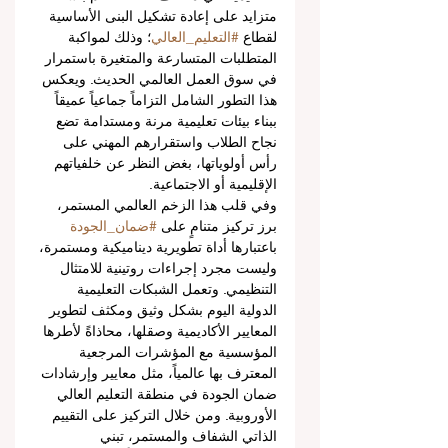
متزايد على إعادة تشكيل البنى الأساسية 
لقطاع 
#التعليم_العالي
؛ وذلك لمواكبة 
المتطلبات المتسارعة والمتغيرة باستمرار 
في سوق العمل العالمي الحديث. ويعكس 
هذا التطور الشامل التزاماً جماعياً عميقاً 
ببناء بيئات تعليمية مرنة ومستدامة تضع 
نجاح الطلاب واستقرارهم المهني على 
رأس أولوياتها، بغض النظر عن خلفياتهم 
الإقليمية أو الاجتماعية.
وفي قلب هذا الزخم العالمي المستمر، 
برز تركيز متنامٍ على 
#ضمان_الجودة
باعتبارها أداة تطويرية ديناميكية ومستمرة، 
وليست مجرد إجراءات روتينية للامتثال 
التنظيمي. وتعمل الشبكات التعليمية 
الدولية اليوم بشكل وثيق ومكثف لتطوير 
المعايير الأكاديمية وصقلها، محاذاةً لأطرها 
المؤسسية مع المؤشرات المرجعية 
المعترف بها عالمياً، مثل معايير وإرشادات 
ضمان الجودة في منطقة التعليم العالي 
الأوروبية. ومن خلال التركيز على التقييم 
الذاتي الشفاف والمستمر، تبني 