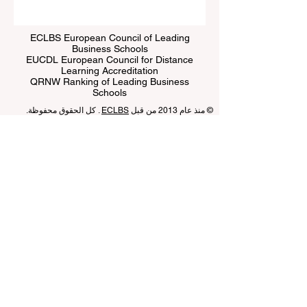
ECLBS European Council of Leading
Business Schools
EUCDL European Council for Distance
Learning Accreditation
QRNW Ranking of Leading Business
Schools
© منذ عام 2013 من قبل
ECLBS
. كل الحقوق محفوظة.
www.QRNW.com
شبكة تصنيف الجودة، هي منظمة مستقلة
غير ربحية تعمل على تقييم وتصنيف كليات إدارة الأعمال الرائدة
في العالم.
يعمل هذا الموقع في المقام الأول باللغة الإنجليزية. أي ترجمات
مقدمة هي لأغراض المساعدة فقط ولا يمكن اعتبارها رسمية.
تتم إدارة التصنيف من قبل مجموعة مستقلة من الخبراء الذين
يعملون كجمعية غير ربحية. ويعمل مكتب التصنيف بشكل
مستقل عن فريق الاعتماد، مما يضمن الفصل الواضح بين
الوظائف. بينما يركز فريق الاعتماد على تقييم المؤسسات بناءً
على المعايير والمعايير المعمول بها، يستخدم مكتب التصنيف
خبرته لتقييم وتصنيف الجامعات وكليات إدارة الأعمال
باستخدام مجموعة متنوعة من المقاييس والمنهجيات. ويضمن
هذا الفصل الموضوعية والحياد في كلتا العمليتين، مع الحفاظ
على نزاهة ومصداقية أنظمة التصنيف والاعتماد.
المجلس الأوروبي لكليات إدارة الأعمال الرائدة (ECLBS) هو
جمعية غير ربحية تعنى بتعليم إدارة الأعمال. نحن ملتزمون
بتوفير معلومات موثوقة وحديثة عن أفضل كليات إدارة الأعمال