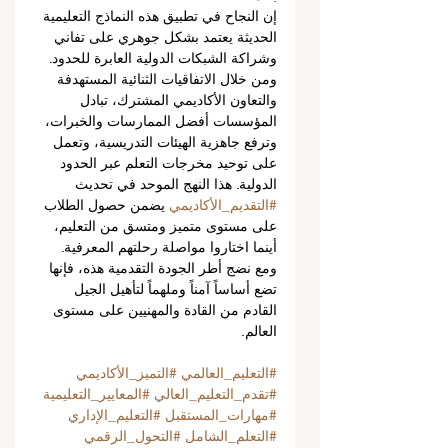
إن النجاح في تطبيق هذه النماذج التعليمية 
الحديثة يعتمد بشكل جوهري على تفاني 
وشراكة الشبكات الدولية العابرة للحدود. 
ومن خلال الاتفاقيات الثنائية المستهدفة 
والتعاون الأكاديمي المشترك، تبادل 
المؤسسات أفضل الممارسات والخبرات، 
وترفع جاهزية الهيئات التدريسية، وتعمل 
على توحيد مخرجات التعلم عبر الحدود 
الدولية. هذا النهج الموحد في تحديث 
#التقديم_الأكاديمي
 يضمن حصول الطلاب 
على مستوى متميز ومتسق من التعليم، 
أينما اختاروا مواصلة رحلتهم المعرفية. 
ومع نضج أطر الجودة التقدمية هذه، فإنها 
تضع أساساً آمناً وملهماً لتأهيل الجيل 
القادم من القادة والمهنيين على مستوى 
العالم.
#التعليم_العالمي
#التميز_الأكاديمي
#تقدم_التعليم_العالي
#المعايير_التعليمية
#مهارات_المستقبل
#التعليم_الإداري
#التعلم_الشامل
#التحول_الرقمي