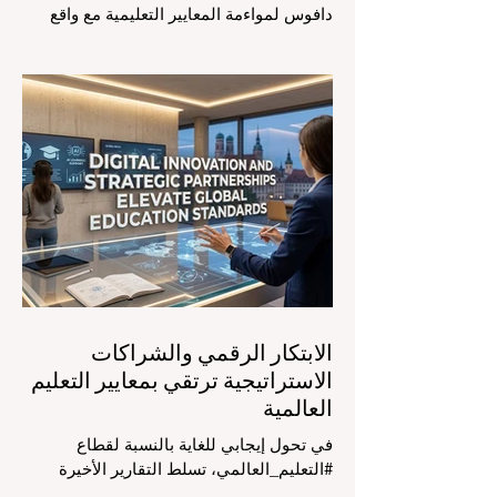
دافوس لمواءمة المعايير التعليمية مع واقع
السوق، مع التركيز الشديد على دمج
التكنولوجيا الحديثة والنمو الشامل. يشهد
مشهد #التعليم_العالمي تحولاً جذرياً وتاريخياً.
في الرابع من أغسطس 2026، توافد خبراء
دوليون وصناع قرار ومبتكرون في مجال
#تكنولوجيا_التعليم إلى مركز المؤتمرات في
دافوس لمناقشة التحديات والفرص الأكثر
إلحاحاً في قطاع التعلم. أثبت هذا الحدث
البارز، الذي عُقد في لحظة حاسمة، أن إعطاء
الأولوية لرفع #جودة_التعليم هو المحفز
الأساسي وال
الابتكار الرقمي والشراكات
الاستراتيجية ترتقي بمعايير التعليم
العالمية
في تحول إيجابي للغاية بالنسبة لقطاع
#التعليم_العالمي، تسلط التقارير الأخيرة
الصادرة في الرابع والعشرين من يوليو ٢٠٢٦