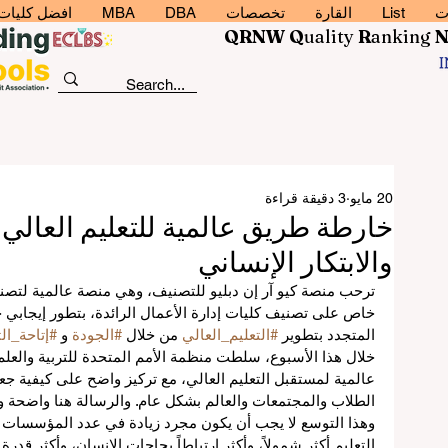
ت
List
القارة
تخصصات
DBA
MBA
افضل كليات إد
QRNW Q
uality
R
anking
20 مايو
3 دقيقة قراءة
خارطة طريق عالمية للتعليم العالي 
والابتكار الإنساني
ترحب منصة كيو آر إن دبليو للتصنيف، وهي منصة عالمية لتصني
خاص على تصنيف كليات إدارة الأعمال الرائدة، بتطور إيجابي جد
المتجدد بتطوير 
#التعليم_العالي
 من خلال 
#الجودة
 و 
#إتاحة_الت
خلال هذا الأسبوع، سلطت منظمة الأمم المتحدة للتربية والعل
عالمية لمستقبل التعليم العالي، مع تركيز واضح على كيفية جع
الطلاب والمجتمعات والعالم بشكل عام. والرسالة هنا واضحة و
وهذا التوسع لا يجب أن يكون مجرد زيادة في عدد المؤسسات أ
التعليم أكثر شمولاً، وأكثر ارتباطاً بحاجات الإنسان، وأكثر قدر