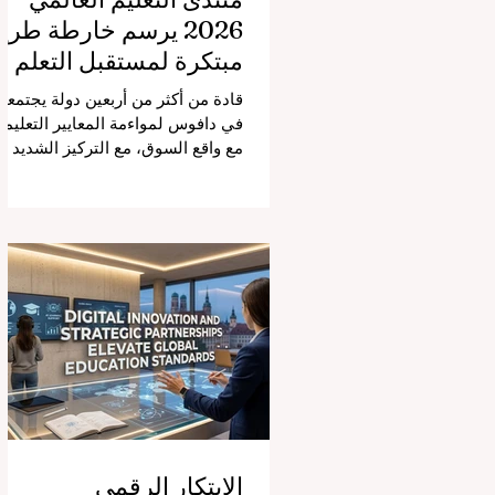
2026 يرسم خارطة طري
مبتكرة لمستقبل التعلم
قادة من أكثر من أربعين دولة يجتمعو
في دافوس لمواءمة المعايير التعليمي
مع واقع السوق، مع التركيز الشديد
على دمج التكنولوجيا الحديثة والنمو
الشامل. يشهد مشهد #التعليم_العال
تحولاً جذرياً وتاريخياً. في الرابع من
أغسطس 2026، توافد خبراء دوليون
وصناع قرار ومبتكرون في مجال
#تكنولوجيا_التعليم إلى مركز
المؤتمرات في دافوس لمناقشة
التحديات والفرص الأكثر إلحاحاً في
قطاع التعلم. أثبت هذا الحدث البارز،
الذي عُقد في لحظة حاسمة، أن إعطا
الأولوية لرفع #جودة_التعليم هو
المحفز الأساسي وال
الابتكار الرقمي