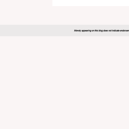
Merely appearing on this blog does not indicate endorseme
روبا توسع
المهني
 الابتكار
ت التأثير
لمؤسسة تايمز للتعليم العالي (THE) لعام 2026