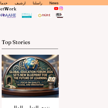
News
راسلنا
ارشيف
خدما
N
et
W
ork
Top Stories
منتدى التعليم العالمي