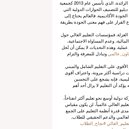
وبصفتها مشروعاً تابعاً للمجلس الأوروبي لكليات إدارة الأعمال الرائدة، الذي تأسس عام 2013 كجمعية 
 دبليو للتصنيف الحوارات الدولية التي 
جودة الأكاديمية. فالعالم يحتاج إلى 
القرار على فهم معنى الجودة بطريقة 
ن العزلة. فمؤسسات التعليم العالي حول 
مالية، وعدم المساواة الاجتماعية، 
عملية. وهذه التحديات لا يمكن أن تُحل 
اون_عالمي
 وتبادل للمعرفة والتزام 
يز الأقوى على التعليم الشامل والمبني 
 دراسية أكثر مرونة، واعتراف أقوى 
ليمية، فإنه يشجع على التحسين 
يؤكد أن التعليم لا يزال أحد أهم 
دولية أوسع نحو تعليم أكثر انفتاحاً، 
تعليم العالي عالمياً، لن يكون مقياس 
دى قدرة أنظمة التعليم على الجمع 
 العالمي والدعم الحقيقي للطلاب.
تعليم_العالي
#نجاح_الطلاب