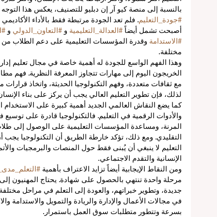
بالنسبة إلى منصة كيو آر إن دبليو للتصنيف، يعكس هذا التوجه ت
ق
#جودة_التعليم
. فلم تعد الجودة مرتبطة فقط بالأداء الأكاديمي ا
أصبحت تشمل أيضاً 
#العدالة_التعليمية
 و 
#التعاون_الدولي
 و 
#ا
#الاستدامة
 وقدرة المؤسسات التعليمية على دعم الطلاب من خل
ن
مختلفة.
ة
وهذا الفهم الواسع للجودة له أهمية خاصة في مجال تعليم إدارة
الخريجون اليوم إلى مهارات تتجاوز المعرفة النظرية. فهم مطال
مع ثقافات متعددة، وفهم التكنولوجيا الحديثة، واتخاذ قرارات
مي
لذلك، فإن تطوير التعليم العالي يجب أن يركز على بناء الإنسا
كما يضع النقاش العالمي الجديد أهمية كبيرة على الاستخدام ا
والأدوات الرقمية في التعليم. فالتكنولوجيا قادرة على توسيع 
المرنة، ومساعدة المؤسسات التعليمية على الوصول إلى طلاب لا
التقليدي. ومع ذلك، تؤكد خارطة الطريق أن التكنولوجيا يجب 
التعليم لا ينبغي أن يُبنى فقط حول المنصات والبرمجيات والأتم
الإنسانية والتقدم الاجتماعي.
ومن النقاط الإيجابية أيضاً تزايد الاعتراف بأهمية 
#التعلم_مدى_
ء
مرحلة واحدة تنتهي بالحصول على شهادة. يحتاج المهنيون إل
جديدة، وتطوير خبراتهم، والعودة إلى التعلم في مراحل مختلفة من
في مجالات الأعمال والإدارة والريادة والتمويل والاستدامة والا
بسرعة وتتطور متطلبات سوق العمل باستمرار.