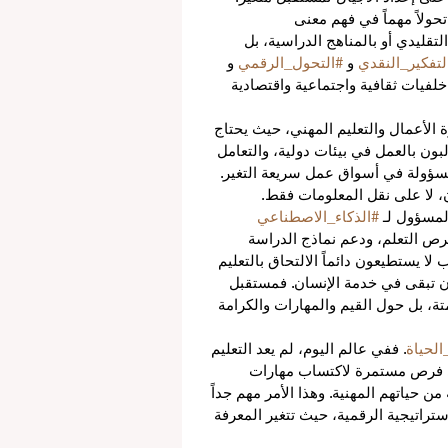
حولاً مهماً في فهم معنى 
لتقليدي أو بالمناهج الدراسية، بل 
لتفكير_النقدي
 و 
#التحول_الرقمي
 و 
فيات ثقافية واجتماعية واقتصادية 
 الأعمال والتعليم المهني، حيث يحتاج 
بون بالعمل في بيئات دولية، والتعامل 
 مسؤولة في أسواق عمل سريعة التغير. 
ن، لا على نقل المعلومات فقط.
لمسؤول لـ 
#الذكاء_الاصطناعي
فرص التعلم، ودعم نماذج الدراسة 
 يستطيعون دائماً الالتحاق بالتعليم 
أن تبقى في خدمة الإنسان. فمستقبل 
تة، بل حول القيم والمهارات والكرامة 
الحياة
. ففي عالم اليوم، لم يعد التعليم 
ى فرص مستمرة لاكتساب مهارات 
 حياتهم المهنية. وهذا الأمر مهم جداً 
ستراتيجية الرقمية، حيث تتغير المعرفة 