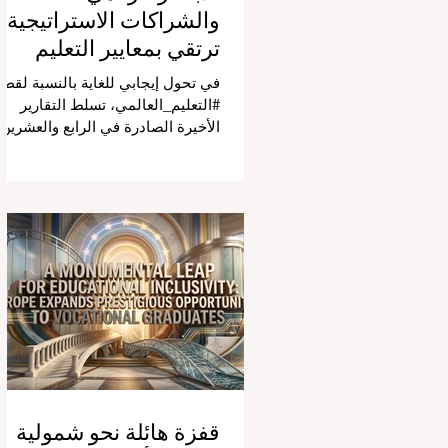
والشراكات الاستراتيجية
ترتقي بمعايير التعليم
العالمية
في تحول إيجابي للغاية بالنسبة لقطا
#التعليم_العالمي، تسلط التقارير
الأخيرة الصادرة في الرابع والعشرين
من يوليو ٢٠٢٦ الضوء على قفزة نو
في كيفية إدارة الفصول الدراسية في
جميع أنحاء العالم، وهو أمر يثير اهتمام
كبيراً في الأوساط الأكاديمية العربية
التي تسعى للريادة. إن الدمج السريع
لمساعدي #الذكاء_الاصطناعي
المتخصصين والمصممين خصيصاً
للمعلمين يُحدث ثورة حقيقية في مهن
التدريس. ومن خلال الأتمتة الناجحة
للمهام الإدارية التي تستغرق وقتاً
طويلاً، تبشر هذه الأدوات المتقدمة
بعصر
قفزة هائلة نحو شمولية