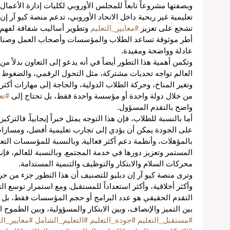
تعليمية غير ربحية داخل الاتحاد الأوروبي، تدعم منصة كيو آر إن
تشجع على تعزيز 
#معايير_التعليم
 وتطوير أساليب شفافة لفهم ال
أطر موثوقة تساعد الطلاب والمؤسسات وأصحاب العمل وصناع 
ع
عادلة وواضحة ومفيدة.
وتكمن أهمية هذا التطور أيضاً في أنه يدعو إلى التعاون بدلاً م
العالم تواجه تحديات مشتركة، مثل التحول الرقمي، والضغوط ال
عية
وتغير المناخ، وحركة الطلاب الدولية، والحاجة إلى مهارات أكثر 
من خلال دولة واحدة أو مؤسسة واحدة فقط، بل تحتاج إلى 
#تع
اً
واضح بالتقدم المسؤول.
أما بالنسبة للطلاب، فإن هذا التوجه يمثل خبراً إيجابياً. فالترك
على الجودة يمكن أن يؤدي إلى تجارب تعليمية أفضل، ومسارات
بالمؤهلات، وأنظمة دعم أكثر فعالية. وبالنسبة للمؤسسات التع
المستمر وتعزيز دورها في خدمة المجتمع. وبالنسبة للعالم، فإنه 
ة
محركات السلام والابتكار والتوظيف والتنمية المستدامة.
وترى منصة كيو آر إن دبليو للتصنيف أن هذا التطور جزء من حركة 
وأكثر أخلاقية، وأكثر استعداداً للمستقبل. ومع استمرار توسع ال
التقدم الحقيقي هو عدد البرامج أو حجم المؤسسات فقط، بل م
بين التميز والإنصاف، وبين الابتكار والمسؤولية، وبين الطموح
#مستقبل_التعليم
#جودة_التعليم
#التعليم_الشامل
#معايير_ال