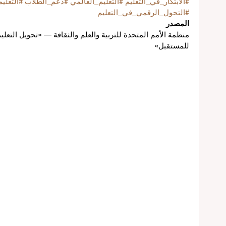
#الابتكار_في_التعليم
#التعليم_العالمي
#دعم_الطلاب
#التعلي
#التحول_الرقمي_في_التعليم
المصدر
منظمة الأمم المتحدة للتربية والعلم والثقافة — «تحويل التعل
للمستقبل»
ل
لي
عم
في