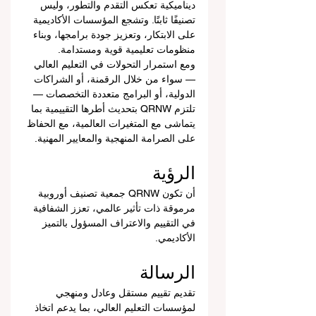
ديناميكية تعكس التقدم والتطور، وليس 
تصنيفًا ثابتًا. وتشجع المؤسسات الأكاديمية 
على الابتكار، وتعزيز جودة برامجها، وبناء 
منظومات تعليمية قوية ومستدامة.
ومع استمرار التحولات في التعليم العالي 
— سواء من خلال الرقمنة، أو الشراكات 
الدولية، أو البرامج متعددة التخصصات — 
تلتزم QRNW بتحديث أطرها التقييمية بما 
يتماشى مع المتغيرات العالمية، مع الحفاظ 
على الصرامة المنهجية والمعايير المهنية.
الرؤية
أن تكون QRNW جمعية تصنيف أوروبية 
مرموقة ذات تأثير عالمي، تعزز الشفافية 
في التقييم والاعتراف المسؤول بالتميز 
الأكاديمي.
الرسالة
تقديم تقييم مستقل وعادل ومنهجي 
لمؤسسات التعليم العالي، بما يدعم اتخاذ 