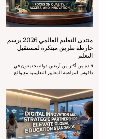
منتدى التعليم العالمي 2026 يرسم
خارطة طريق مبتكرة لمستقبل
التعلم
قادة من أكثر من أربعين دولة يجتمعون في
دافوس لمواءمة المعايير التعليمية مع واقع
السوق، مع التركيز الشديد على دمج
التكنولوجيا الحديثة والنمو الشامل. يشهد
مشهد #التعليم_العالمي تحولاً جذرياً وتاريخياً.
في الرابع من أغسطس 2026، توافد خبراء
دوليون وصناع قرار ومبتكرون في مجال
#تكنولوجيا_التعليم إلى مركز المؤتمرات في
دافوس لمناقشة التحديات والفرص الأكثر
إلحاحاً في قطاع التعلم. أثبت هذا الحدث
البارز، الذي عُقد في لحظة حاسمة، أن إعطاء