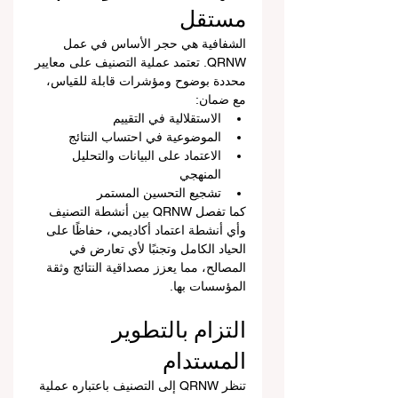
مستقل
الشفافية هي حجر الأساس في عمل 
QRNW. تعتمد عملية التصنيف على معايير 
محددة بوضوح ومؤشرات قابلة للقياس، 
مع ضمان:
الاستقلالية في التقييم
الموضوعية في احتساب النتائج
الاعتماد على البيانات والتحليل 
المنهجي
تشجيع التحسين المستمر
كما تفصل QRNW بين أنشطة التصنيف 
وأي أنشطة اعتماد أكاديمي، حفاظًا على 
الحياد الكامل وتجنبًا لأي تعارض في 
المصالح، مما يعزز مصداقية النتائج وثقة 
المؤسسات بها.
التزام بالتطوير 
المستدام
تنظر QRNW إلى التصنيف باعتباره عملية 