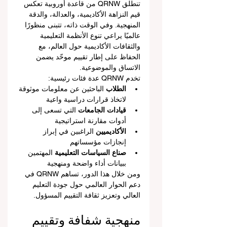
تنطلق QRNW من قاعدة أوروبية تعكس 
قيم النزاهة الأكاديمية، والعدالة، والدقة 
المنهجية. وفي الوقت ذاته، تتبنى منظورًا 
عالميًا يراعي تنوع الأنظمة التعليمية 
والثقافات الأكاديمية حول العالم، مع 
الحفاظ على إطار تقييم موحّد يضمن 
الاتساق والموضوعية.
تخدم QRNW عدة فئات رئيسية:
الطلاب
 الباحثين عن معلومات موثوقة 
لاتخاذ قرارات دراسية واعية
قيادات الجامعات
 التي تسعى إلى 
أدوات مقارنة استراتيجية
الأكاديميين
 الراغبين في إبراز 
إنجازات مؤسساتهم
صناع السياسات التعليمية
 المهتمين 
ببيانات أداء واضحة ومنهجية
ومن خلال هذا الدور، تساهم QRNW في 
دعم الحوار العالمي حول جودة التعليم 
العالي وتعزيز ثقافة التقييم المسؤول.
منهجية شفافة وتقييم 