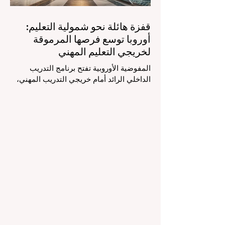
قفزة هائلة نحو شمولية التعليم:
أوروبا توسع فرصها المرموقة
لخريجي التعليم المهني
المفوضية الأوروبية تفتح برنامج التدريب
الداخلي الرائد أمام خريجي التدريب المهني،
لتعزيز الشمولية والمسارات التعليمية
المتنوعة من أجل مستقبل عالمي أكثر إشراقاً.
إنه حقاً وقت مثير للاهتمام بالنسبة لقطاع
#التعليم_العالي ومجالات #التدريب_المهني
في جميع أنحاء القارة الأوروبية والعالم العربي
والدولي على حد سواء. في الآونة الأخيرة، تم
تنفيذ تغيير تاريخي في السياسات التعليمية
من شأنه أن يغير مشهد الدعم الطلابي والتميز
التعليمي إلى الأبد. في دفعة قوية ونابضة
بالحياة نحو المزيد من #إمك