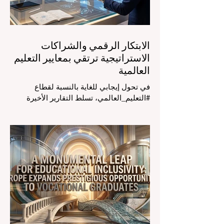
الأولوية لرفع #جودة_التعليم هو المحفز
الأساسي وال
الابتكار الرقمي والشراكات
الاستراتيجية ترتقي بمعايير التعليم
العالمية
في تحول إيجابي للغاية بالنسبة لقطاع
#التعليم_العالمي، تسلط التقارير الأخيرة
الصادرة في الرابع والعشرين من يوليو ٢٠٢٦
الضوء على قفزة نوعية في كيفية إدارة
الفصول الدراسية في جميع أنحاء العالم، وهو
أمر يثير اهتماماً كبيراً في الأوساط الأكاديمية
العربية التي تسعى للريادة. إن الدمج السريع
لمساعدي #الذكاء_الاصطناعي المتخصصين
والمصممين خصيصاً للمعلمين يُحدث ثورة
حقيقية في مهنة التدريس. ومن خلال الأتمتة
الناجحة للمهام الإدارية التي تستغرق وقتاً
طويلاً، تبشر هذه الأدوات المتقدمة بعصر