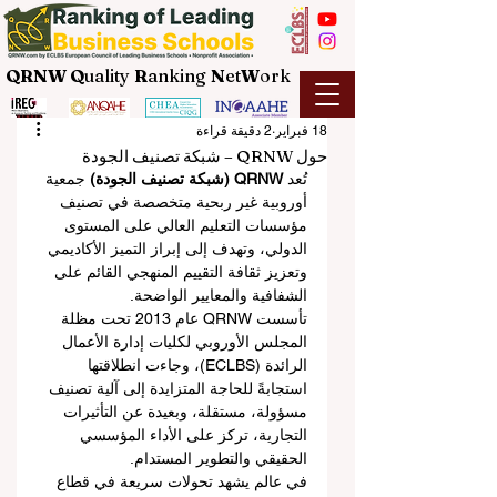
QRNW Q
uality
R
anking
N
et
W
ork
18 فبراير
2 دقيقة قراءة
حول QRNW – شبكة تصنيف الجودة
تُعد 
QRNW (شبكة تصنيف الجودة)
 جمعية 
أوروبية غير ربحية متخصصة في تصنيف 
مؤسسات التعليم العالي على المستوى 
الدولي، وتهدف إلى إبراز التميز الأكاديمي 
وتعزيز ثقافة التقييم المنهجي القائم على 
الشفافية والمعايير الواضحة.
تأسست QRNW عام 2013 تحت مظلة 
المجلس الأوروبي لكليات إدارة الأعمال 
الرائدة (ECLBS)، وجاءت انطلاقتها 
استجابةً للحاجة المتزايدة إلى آلية تصنيف 
مسؤولة، مستقلة، وبعيدة عن التأثيرات 
التجارية، تركز على الأداء المؤسسي 
الحقيقي والتطوير المستدام.
في عالم يشهد تحولات سريعة في قطاع 