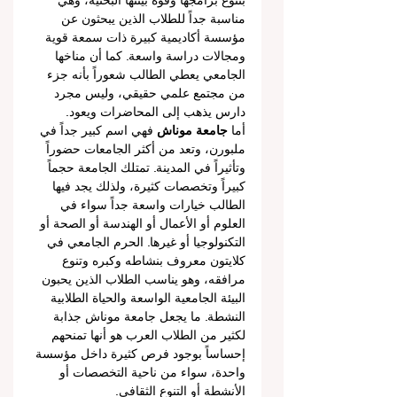
بتنوع برامجها وقوة بيئتها البحثية، وهي 
مناسبة جداً للطلاب الذين يبحثون عن 
مؤسسة أكاديمية كبيرة ذات سمعة قوية 
ومجالات دراسة واسعة. كما أن مناخها 
الجامعي يعطي الطالب شعوراً بأنه جزء 
من مجتمع علمي حقيقي، وليس مجرد 
دارس يذهب إلى المحاضرات ويعود.
أما 
جامعة موناش
 فهي اسم كبير جداً في 
ملبورن، وتعد من أكثر الجامعات حضوراً 
وتأثيراً في المدينة. تمتلك الجامعة حجماً 
كبيراً وتخصصات كثيرة، ولذلك يجد فيها 
الطالب خيارات واسعة جداً سواء في 
العلوم أو الأعمال أو الهندسة أو الصحة أو 
التكنولوجيا أو غيرها. الحرم الجامعي في 
كلايتون معروف بنشاطه وكبره وتنوع 
مرافقه، وهو يناسب الطلاب الذين يحبون 
البيئة الجامعية الواسعة والحياة الطلابية 
النشطة. ما يجعل جامعة موناش جذابة 
لكثير من الطلاب العرب هو أنها تمنحهم 
إحساساً بوجود فرص كثيرة داخل مؤسسة 
واحدة، سواء من ناحية التخصصات أو 
الأنشطة أو التنوع الثقافي.