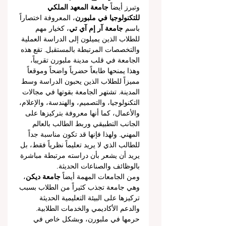
وتبرز أيضاً 
جامعة المعهد الملكي 
للتكنولوجيا في ملبورن
، المعروفة اختصاراً 
باسم 
جامعة آر إم آي تي
، كخيار مهم 
للطلاب الذين يميلون إلى الدراسة العملية 
والتخصصات المرتبطة بالمستقبل. تقع هذه 
الجامعة في قلب مدينة ملبورن تقريباً، 
وهذا يمنحها طابعاً حضرياً واضحاً وموقعاً 
مميزاً للطلاب الذين يحبون الدراسة وسط 
المدينة. تشتهر الجامعة بقوتها في مجالات 
التكنولوجيا، والتصميم، والهندسة، والإعلام، 
والأعمال، كما أنها معروفة بتركيزها على 
الجانب التطبيقي وربط الطالب بالعالم 
المهني. ولهذا فإنها قد تكون مناسبة جداً 
للطالب الذي لا يريد تعليماً نظرياً فقط، بل 
يريد أن يشعر بأن دراسته مرتبطة مباشرة 
بالوظائف والصناعات الحديثة.
ومن الجامعات المهمة أيضاً 
جامعة ديكن
، 
وهي جامعة تجذب كثيراً من الطلاب بسبب 
تركيزها على البيئة التعليمية الحديثة 
والدعم الأكاديمي والخدمات الطلابية. 
حرمها في ملبورن، وبشكل خاص في 