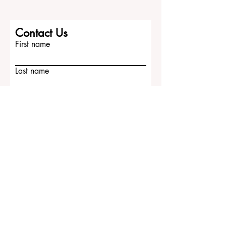
Contact Us
First name
Last name
Email
Write a message
Submit
ECLBS European Council of Leading
Business Schools