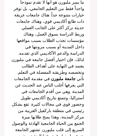
ما يميز ملبورن هو أنها لا تقدم نموذجاً 
واحداً فقط من التعليم الجامعي، بل توفر 
خيارات متنوعة جداً. هناك جامعات عريقة 
ذات طابع أكاديمي قوي، وهناك جامعات 
حديثة تركز أكثر على الجانب العملي 
وربط الدراسة بسوق العمل، وهناك 
مؤسسات تجذب الطلاب بسبب مواقعها 
داخل المدينة أو بسبب مرونتها في 
الدراسة والدعم الأكاديمي الذي تقدمه. 
لذلك، فإن اختيار أفضل جامعة في ملبورن 
يعتمد في النهاية على أهداف الطالب 
وتخصصه وطريقته المفضلة في التعلم.
تأتي 
جامعة ملبورن
 في مقدمة الجامعات 
التي يعرفها أغلب الناس عند الحديث عن 
المدينة. وهي من أقدم الجامعات في 
أستراليا، وتتمتع بتاريخ أكاديمي طويل 
وحضور قوي في مجالات كثيرة. تقع بشكل 
رئيسي في منطقة باركفيل القريبة من 
مركز المدينة، وهذا يمنح طلابها ميزة 
الجمع بين الحياة الجامعية الهادئة والوصول 
السريع إلى قلب ملبورن. تشتهر الجامعة 