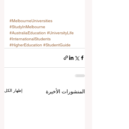
#MelbourneUniversities
#StudyInMelbourne
#AustraliaEducation
#UniversityLife
#InternationalStudents
#HigherEducation
#StudentGuide
إظهار الكل
المنشورات الأخيرة