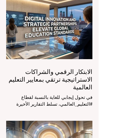
في الرابع من أغسطس 2026، توافد خبراء
دوليون وصناع قرار ومبتكرون في مجال
#تكنولوجيا_التعليم إلى مركز المؤتمرات في
دافوس لمناقشة التحديات والفرص الأكثر
إلحاحاً في قطاع التعلم. أثبت هذا الحدث
البارز، الذي عُقد في لحظة حاسمة، أن إعطاء
الأولوية لرفع #جودة_التعليم هو المحفز
الأساسي وال
الابتكار الرقمي والشراكات
الاستراتيجية ترتقي بمعايير التعليم
العالمية
في تحول إيجابي للغاية بالنسبة لقطاع
#التعليم_العالمي، تسلط التقارير الأخيرة
الصادرة في الرابع والعشرين من يوليو ٢٠٢٦
الضوء على قفزة نوعية في كيفية إدارة
الفصول الدراسية في جميع أنحاء العالم، وهو
أمر يثير اهتماماً كبيراً في الأوساط الأكاديمية
العربية التي تسعى للريادة. إن الدمج السريع