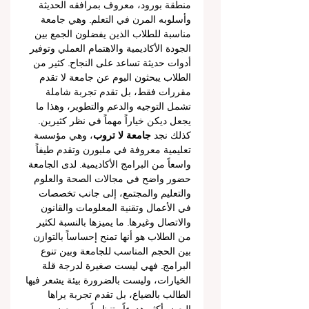
منطقة بورود، معروف بمرافقه الحديثة 
وأسلوبه المرن في التعلم. وهي جامعة 
مناسبة للطلاب الذين يفضلون الجمع بين 
الجودة الأكاديمية والاهتمام العملي وتوفير 
أدوات حديثة تساعد على النجاح. كثير من 
الطلاب يبحثون اليوم عن جامعة لا تقدم 
مقررات فقط، بل تقدم تجربة شاملة 
تشمل التوجيه والدعم والتطوير، وهذا ما 
يجعل ديكن خياراً مهماً في نظر كثيرين.
كذلك نجد 
جامعة لا تروب
، وهي مؤسسة 
تعليمية معروفة في ملبورن وتقدم طيفاً 
واسعاً من البرامج الأكاديمية. لدى الجامعة 
حضور واضح في مجالات الصحة والعلوم 
والتعليم والمجتمع، إلى جانب تخصصات 
في الأعمال وتقنية المعلومات والقانون 
والاتصال وغيرها. ما يميزها بالنسبة لكثير 
من الطلاب هو أنها تمنح إحساساً بالتوازن 
بين الحجم المناسب للجامعة وبين تنوع 
البرامج. فهي ليست صغيرة لدرجة قلة 
الخيارات، وليست بالضرورة بيئة يشعر فيها 
الطالب بالضياع، بل تقدم تجربة يراها 