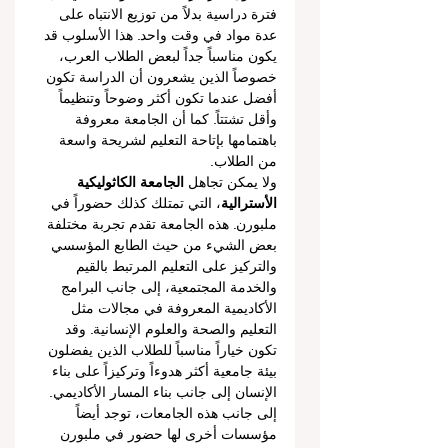
فترة دراسية بدلاً من توزيع الانتباه على 
عدة مواد في وقت واحد. هذا الأسلوب قد 
يكون مناسباً جداً لبعض الطلاب العرب، 
خصوصاً الذين يشعرون أن الدراسة تكون 
أفضل عندما تكون أكثر وضوحاً وتنظيماً 
وأقل تشتتاً. كما أن الجامعة معروفة 
باهتمامها بإتاحة التعليم لشريحة واسعة 
من الطلاب.
ولا يمكن تجاهل 
الجامعة الكاثوليكية 
الأسترالية
، التي تمتلك كذلك حضوراً في 
ملبورن. هذه الجامعة تقدم تجربة مختلفة 
بعض الشيء من حيث الطابع المؤسسي 
والتركيز على التعليم المرتبط بالقيم 
والخدمة المجتمعية، إلى جانب البرامج 
الأكاديمية المعروفة في مجالات مثل 
التعليم والصحة والعلوم الإنسانية. وقد 
تكون خياراً مناسباً للطلاب الذين يفضلون 
بيئة جامعية أكثر هدوءاً وتركيزاً على بناء 
الإنسان إلى جانب بناء المسار الأكاديمي.
إلى جانب هذه الجامعات، توجد أيضاً 
مؤسسات أخرى لها حضور في ملبورن 