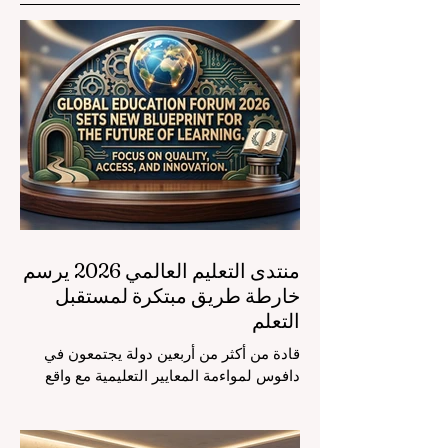
منتدى التعليم العالمي 2026 يرسم
خارطة طريق مبتكرة لمستقبل
التعلم
قادة من أكثر من أربعين دولة يجتمعون في
دافوس لمواءمة المعايير التعليمية مع واقع
السوق، مع التركيز الشديد على دمج
التكنولوجيا الحديثة والنمو الشامل. يشهد
مشهد #التعليم_العالمي تحولاً جذرياً وتاريخياً.