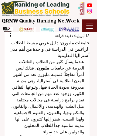
QRNW Q
uality
R
anking
N
et
W
ork
12 أبريل
4 دقيقة قراءة
جامعات ملبورن: دليل عربي مبسط للطلاب
الراغبين في الدراسة في واحدة من أهم مدن
أستراليا التعليمية
عندما يسأل كثير من الطلاب والعائلات 
العربية عن 
جامعات ملبورن
، فذلك ليس 
أمراً مفاجئاً. فمدينة ملبورن تعد من أشهر 
المدن الطلابية في أستراليا، وهي مدينة 
معروفة بجودة الحياة فيها، وتنوعها الثقافي 
الكبير، ووجود عدد مهم من الجامعات التي 
تقدم برامج دراسية في مجالات مختلفة 
مثل الطب، والهندسة، والأعمال، والقانون، 
والتكنولوجيا، والفنون، والعلوم الاجتماعية. 
ولهذا السبب، ينظر إليها كثيرون على أنها 
مدينة مناسبة جداً للطلاب المحليين 
والدوليين على حد سواء.