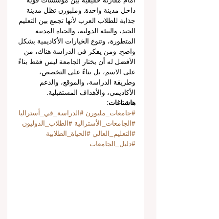
أمام مقارنة حقيقية بين مؤسسات قوية 
داخل مدينة واحدة. وملبورن تظل مدينة 
جذابة للطلاب العرب لأنها تجمع بين التعليم 
الجيد، والبيئة الدولية، والحياة المدنية 
المتطورة، وتنوع الخيارات الأكاديمية بشكل 
واضح. ومن يفكر في الدراسة هناك، من 
الأفضل له أن يختار الجامعة ليس فقط بناءً 
على الاسم، بل بناءً على التخصص، 
وطريقة الدراسة، والموقع، والدعم 
الأكاديمي، والأهداف المستقبلية.
هاشتاغات:
#جامعات_ملبورن
#الدراسة_في_أستراليا
#الجامعات_الأسترالية
#الطلاب_الدوليون
#التعليم_العالي
#الحياة_الطلابية
#دليل_الجامعات