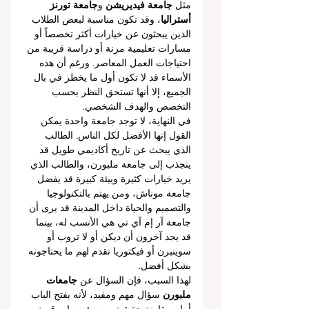
مثل 
جامعة فيديريشن
 و
جامعة تورنز 
أستراليا
، وقد تكون مناسبة لبعض الطلاب 
الذين يبحثون عن خيارات أكثر تخصصاً أو 
مسارات تعليمية مرنة أو دراسة قريبة من 
احتياجات العمل المعاصر. ورغم أن هذه 
الأسماء قد لا تكون أول ما يخطر في بال 
الجميع، إلا أنها تستحق النظر بحسب 
التخصص والهدف الشخصي.
في النهاية، لا توجد جامعة واحدة يمكن 
القول إنها الأفضل لكل الناس. الطالب 
الذي يبحث عن تاريخ أكاديمي طويل قد 
ينجذب إلى جامعة ملبورن، والطالب الذي 
يريد خيارات كثيرة وبيئة كبيرة قد يفضل 
جامعة موناش، ومن يهتم بالتكنولوجيا 
والتصميم والحياة داخل المدينة قد يرى أن 
جامعة آر إم آي تي هي الأنسب له، بينما 
قد يجد آخرون أن ديكن أو لا تروب أو 
سوينبرن أو فيكتوريا تقدم لهم ما يحتاجونه 
بشكل أفضل.
لهذا السبب، فإن السؤال عن 
جامعات 
ملبورن
 سؤال مهم ومفيد، لأنه يفتح الباب 