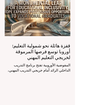
لمساعدي #الذكاء_الاصطناعي المتخصصين
والمصممين خصيصاً للمعلمين يُحدث ثورة
حقيقية في مهنة التدريس. ومن خلال الأتمتة
الناجحة للمهام الإدارية التي تستغرق وقتاً
طويلاً، تبشر هذه الأدوات المتقدمة بعصر
قفزة هائلة نحو شمولية التعليم:
أوروبا توسع فرصها المرموقة
لخريجي التعليم المهني
المفوضية الأوروبية تفتح برنامج التدريب
الداخلي الرائد أمام خريجي التدريب المهني،
لتعزيز الشمولية والمسارات التعليمية
المتنوعة من أجل مستقبل عالمي أكثر إشراقاً.
إنه حقاً وقت مثير للاهتمام بالنسبة لقطاع
#التعليم_العالي ومجالات #التدريب_المهني
في جميع أنحاء القارة الأوروبية والعالم العربي
والدولي على حد سواء. في الآونة الأخيرة، تم