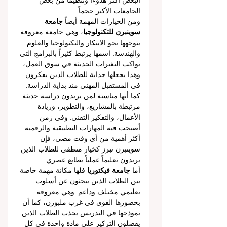
البعض أكثر هدوءاً وتنظيماً من بعض 
الجامعات الأكبر حجماً.
ومن الخيارات المهمة أيضاً 
جامعة 
سوينبرن للتكنولوجيا
، وهي جامعة معروفة 
بتوجهها نحو الابتكار والتكنولوجيا والعلوم 
والهندسة. اسمها يرتبط كثيراً بالبرامج التي 
تواكب التغيرات الحديثة في سوق العمل، 
وهذا يجعلها جذابة للطلاب الذين يفكرون 
في المستقبل المهني منذ بداية الدراسة. 
كما أنها مناسبة لمن يريدون دراسة حديثة 
مرتبطة بالمشاريع، والتطوير، وريادة 
الأعمال، والتفكير التقني. وفي زمن 
أصبحت فيه المهارات التطبيقية والرقمية 
أكثر أهمية من أي وقت مضى، فإن 
سوينبرن تبرز كخيار منطقي للطلاب الذين 
يريدون تعليماً عملياً بطابع عصري.
أما 
جامعة فيكتوريا
 فلها مكانة مهمة خاصة 
بين الطلاب الذين يبحثون عن أسلوب 
تعليمي مختلف وداعم. وهي معروفة 
بحضورها القوي في غرب ملبورن، كما أن 
نموذجها في التدريس يجذب الطلاب الذين 
يفضلون التركيز على مادة واحدة في كل 