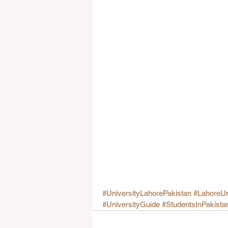
#UniversityLahorePakistan
#LahoreUn
#UniversityGuide
#StudentsInPakista