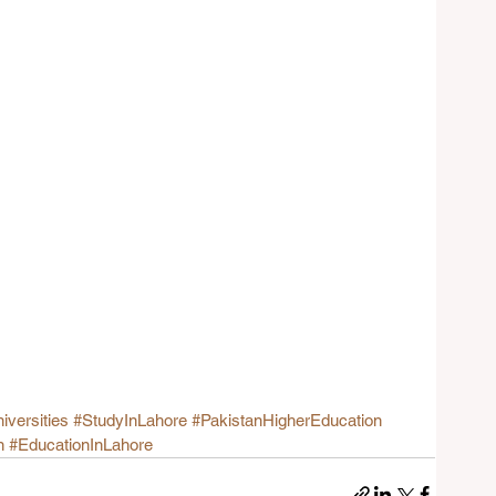
iversities
#StudyInLahore
#PakistanHigherEducation
n
#EducationInLahore