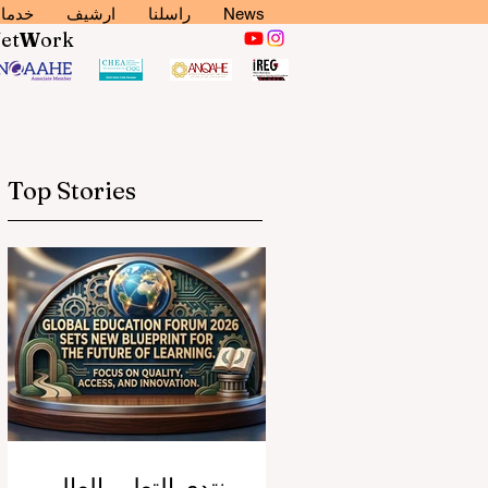
News
راسلنا
ارشيف
خدما
N
et
W
ork
Top Stories
منتدى التعليم العالمي