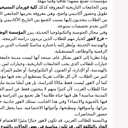
مؤسسات تصنع مشهدًا ثقافيًا وفنيًا مهمًا.
ومن الجامعات التاريخية المعروفة كذلك 
كلية فورمان المسيحية
طويل وحضور أكاديمي واضح، وهي معروفة بحرمها الجامعي الجميل
من الطلاب ينجذبون إليها بسبب الجمع بين التاريخ الأكاديمي وال
التي تخدم تخصصات متنوعة.
وفي مجال الحوسبة والتكنولوجيا الحديثة، يبرز 
المؤسسة الوطني
– فرع لاهور
 كخيار مهم للطلاب الذين يريدون دراسة البرمجة، 
ل
والهندسة الحديثة. ويُنظر إليه باعتباره مناسبًا للشباب الذين ي
الرقمية والوظائف المستقبلية.
وإذا نظرنا إلى لاهور بشكل عام، سنجد أنها ليست مدينة جامعة 
خيارات للطالب الذي يحب الجامعات التاريخية، وخيارات لمن ي
بالهندسة، أو الإدارة، أو الفنون، أو التكنولوجيا، أو تعليم المرأة
لي
كبير من الطلاب، لأن كل طالب تقريبًا يستطيع أن يجد فيها م
كما أن لاهور ليست فقط مكانًا للدراسة، بل هي أيضًا مدينة مليئة
جدًا للطلاب العرب، لأن كثيرًا منهم لا يبحثون فقط عن اسم الجا
عم
المدينة مناسبة؟ هل فيها حياة طلابية؟ هل تجمع بين الدراسة 
في
فيها بالحيوية والانتماء؟ وفي هذا الجانب، تمتلك لاهور جاذبية خ
بتراثها، وأسواقها، ومطبخها، وأجوائها الاجتماعية، مما يجعل ال
حضور المحاضرات.
وبالنسبة للطالب العربي، قد تكون لاهور خيارًا مثيرًا للاهتمام لأن
الجاد
 و
التكلفة التي قد تكون مناسبة في بعض الحالات
 و
التنوع