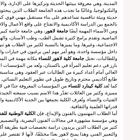
المدينة. وهي معروفة ببيئتها الحديثة وتركيزها على الإدارة، والا
والتكنولوجيا. وغالبًا ما تجذب هذه الجامعة الطلاب الذين يبحث
حديثة وبيئة تنافسية تساعدهم على بناء مستقبل مهني قوي. كما
بالجمع بين الدراسة الأكاديمية والانفتاح على واقع الأعمال وال
ع
ومن الأسماء المهمة أيضًا 
جامعة لاهور
، وهي جامعة خاصة كبي
الماضية. وتقدم برامج كثيرة تشمل الطب، وطب الأسنان، والهندس
الاجتماعية، وغيرها. وما يميزها بالنسبة لكثير من الطلاب هو تن
عية
داخل مؤسسة واحدة، وهو أمر مهم لمن يرغبون في خيارات واسع
وللطالبات، تحتل 
جامعة كلية لاهور للنساء
 مكانة مهمة في المشه
اً
بارز في دعم تعليم المرأة في باكستان، وتُعد من المؤسسات ا
العالي أمام أعداد كبيرة من الطالبات عبر العقود. وهي مناسبة 
طابع أكاديمي محترم وتاريخ طويل في تطوير التعليم النسائي.
كما تُعد 
كلية كينارد للنساء
 من المؤسسات المعروفة جدًا في لاه
مميزة. وكثير من العائلات تقدّر هذا الاسم بسبب سمعته الجيدة 
ة
الفتيات والنساء. وتُعرف الكلية بجمعها بين الجدية الأكاديمية و
قدراتها العلمية والثقافية.
أما الطلاب المهتمون بالفنون والإبداع، فإن 
الكلية الوطنية للف
وهي مؤسسة مشهورة في مجالات الفنون البصرية، والتصميم، وال
كثير من الطلاب الذين يريدون دراسة تخصصات فنية بطريقة أكثر
والتعبير الفني. وهذا يمنح لاهور بعدًا مختلفًا، لأنها لا تقتصر ع