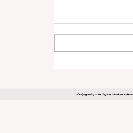
Merely appearing on this blog does not indicate endorseme
روبا توسع
المهني