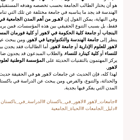
هو أن يختار الطالب الجامعة بحسب تخصصه وهدفه المستقبلي
الهندسة قد يجد ما يناسبه في جامعة مختلفة عن تلك التي تناس
وفي النهاية، يمكن القول إن 
لاهـور من أهم المدن الجامعية في
فقط، بل بسبب التنوع الحقيقي بين هذه المؤسسات. فمن يريد 
البنجاب
 أو 
جامعة كلية الحكومة في لاهور
 أو 
كلية فورمان المسي
ينظر إلى 
جامعة الهندسة والتكنولوجيا في لاهور
. ومن يبحث عن
لاهور للعلوم الإدارية
 أو 
جامعة لاهور
. أما الطالبات فقد يجدن بي
للنساء
 أو 
كلية كينارد للنساء
. والطلاب المبدعون قد يجدون ضال
يركز المهتمون بالتقنيات الحديثة على 
المؤسسة الوطنية لعلوم 
لاهور
.
لهذا كله، فإن الحديث عن جامعات لاهور هو في الحقيقة حديث عن
والحداثة، والتنوع، والفرص. ومن يبحث عن الدراسة في باكستا
المدن التي يفكر فيها بجدية.
#جامعات_لاهور
#لاهور_في_باكستان
#الدراسة_في_باكستان
#دليل_الجامعات
#الحياة_الجامعية