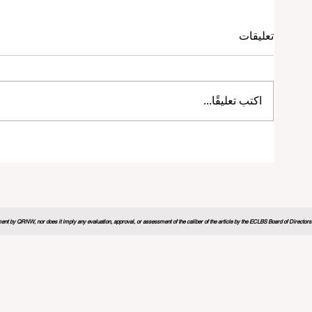
تعليقات
اكتب تعليقًا...
منتدى التعليم العالمي 2026 يرسم
خارطة طريق مبتكرة لمستقبل التعلم
nt by QRNW, nor does it imply any evaluation, approval, or assessment of the caliber of the article by the ECLBS Board of Directors. It
ي والشراكات الاستراتيجية ترتقي
قفزة هائلة نحو شمولية التعليم: أو
ايير التعليم العالمية
فرصها المرموقة لخريجي التعليم 
2 دقيقة قراءة
20 يوليو
3 دقيقة قراءة