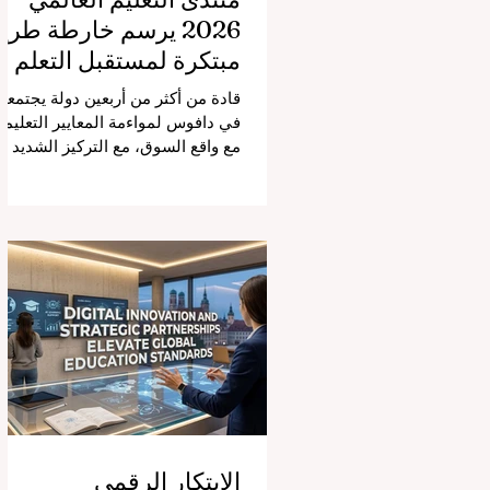
2026 يرسم خارطة طري
مبتكرة لمستقبل التعلم
قادة من أكثر من أربعين دولة يجتمعو
في دافوس لمواءمة المعايير التعليمي
مع واقع السوق، مع التركيز الشديد
على دمج التكنولوجيا الحديثة والنمو
الشامل. يشهد مشهد #التعليم_العال
تحولاً جذرياً وتاريخياً. في الرابع من
أغسطس 2026، توافد خبراء دوليون
وصناع قرار ومبتكرون في مجال
#تكنولوجيا_التعليم إلى مركز
المؤتمرات في دافوس لمناقشة
التحديات والفرص الأكثر إلحاحاً في
قطاع التعلم. أثبت هذا الحدث البارز،
الذي عُقد في لحظة حاسمة، أن إعطا
الأولوية لرفع #جودة_التعليم هو
المحفز الأساسي وال
الابتكار الرقمي