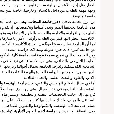
العمل مثل إدارة الأعمال، والهندسة، وعلوم الحاسوب، والطب، 
ق
وجهة مهمة للطلاب من داخل باكستان وخارجها، خاصة لمن يبحث
جامعية متنوعة.
من أبرز الجامعات في لاهور 
جامعة البنجاب
، وهي من أقدم الج
ن
هذه الجامعة بحجمها الكبير وتعدد كلياتها وتخصصاتها، إذ تقدم بر
ة
الطبيعية، والتجارة، والإدارة، واللغات، والعلوم الاجتماعية، وغي
الأكاديمية، ينظر إليها كثير من الطلاب وأولياء الأمور باعتبارها 
كما أن الجامعة تملك حضورًا قويًا في الحياة الأكاديمية الباكس
مي
عن جامعة كبيرة ذات خبرة طويلة ومجالات دراسية متعددة.
ومن الجامعات التي تتمتع بسمعة قوية أيضًا 
جامعة كلية الحكوم
بطابعها التاريخي والثقافي، وهي من الأسماء التي ترتبط في ذهن
الجامعية الكلاسيكية. وتُعرف الجامعة بجمال أجوائها وتاريخها 
الذين يحبون الجمع بين الدراسة الجادة والهوية الثقافية الغني
الآداب والعلوم والبحث العلمي والحياة الطلابية.
أما في مجال التعليم الهندسي والتقني، فإن 
جامعة الهندسة وال
المؤسسات التعليمية في هذا المجال. وهي وجهة رئيسية للطلا
ء
فروعها، إلى جانب التخصصات التقنية والتطبيقية. وتتميز هذه ا
الصناعي والمهني، ولذلك ينظر إليها كثير من الطلاب على أنها
عملي في مجالات الهندسة والتكنولوجيا والتطوير الصناعي.
وفي القطاع الخاص، تبرز 
جامعة لاهور للعلوم الإدارية
 كواحدة 