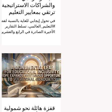
والشراكات الاستراتيجية
ترتقي بمعايير التعليم
العالمية
في تحول إيجابي للغاية بالنسبة لقطا
#التعليم_العالمي، تسلط التقارير
الأخيرة الصادرة في الرابع والعشرين
من يوليو ٢٠٢٦ الضوء على قفزة نو
في كيفية إدارة الفصول الدراسية في
جميع أنحاء العالم، وهو أمر يثير اهتمام
كبيراً في الأوساط الأكاديمية العربية
التي تسعى للريادة. إن الدمج السريع
لمساعدي #الذكاء_الاصطناعي
المتخصصين والمصممين خصيصاً
للمعلمين يُحدث ثورة حقيقية في مهن
التدريس. ومن خلال الأتمتة الناجحة
للمهام الإدارية التي تستغرق وقتاً
طويلاً، تبشر هذه الأدوات المتقدمة
بعصر
قفزة هائلة نحو شمولية