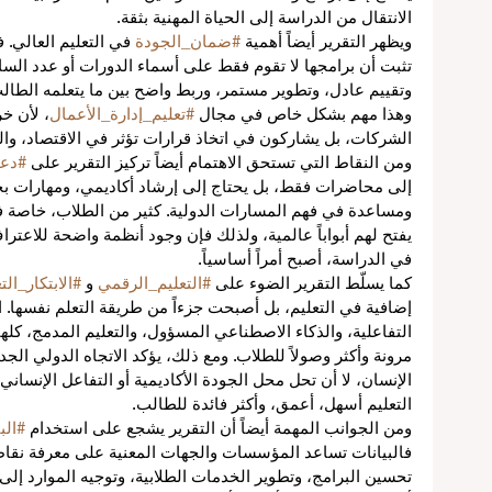
الانتقال من الدراسة إلى الحياة المهنية بثقة.
ويظهر التقرير أيضاً أهمية 
#ضمان_الجودة
 في التعليم العالي. 
تثبت أن برامجها لا تقوم فقط على أسماء الدورات أو عدد الس
وتقييم عادل، وتطوير مستمر، وربط واضح بين ما يتعلمه الطال
ع
وهذا مهم بشكل خاص في مجال 
#تعليم_إدارة_الأعمال
، لأن خ
الشركات، بل يشاركون في اتخاذ قرارات تؤثر في الاقتصاد، وا
ومن النقاط التي تستحق الاهتمام أيضاً تركيز التقرير على 
#دعم
عية
إلى محاضرات فقط، بل يحتاج إلى إرشاد أكاديمي، ومهارات بح
ومساعدة في فهم المسارات الدولية. كثير من الطلاب، خاصة في
اً
يفتح لهم أبواباً عالمية، ولذلك فإن وجود أنظمة واضحة للاعتراف
في الدراسة، أصبح أمراً أساسياً.
كما يسلّط التقرير الضوء على 
#التعليم_الرقمي
 و 
#الابتكار_ال
إضافية في التعليم، بل أصبحت جزءاً من طريقة التعلم نفسها. ال
التفاعلية، والذكاء الاصطناعي المسؤول، والتعليم المدمج، كلها
ة
مرونة وأكثر وصولاً للطلاب. ومع ذلك، يؤكد الاتجاه الدولي الجد
الإنسان، لا أن تحل محل الجودة الأكاديمية أو التفاعل الإنساني
التعليم أسهل، أعمق، وأكثر فائدة للطالب.
ومن الجوانب المهمة أيضاً أن التقرير يشجع على استخدام 
#الب
فالبيانات تساعد المؤسسات والجهات المعنية على معرفة نقا
تحسين البرامج، وتطوير الخدمات الطلابية، وتوجيه الموارد إلى ا