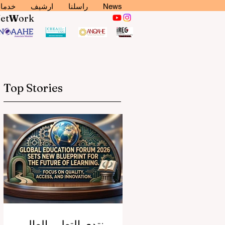
News
راسلنا
ارشيف
خدما
N
et
W
ork
Top Stories
منتدى التعليم العالمي