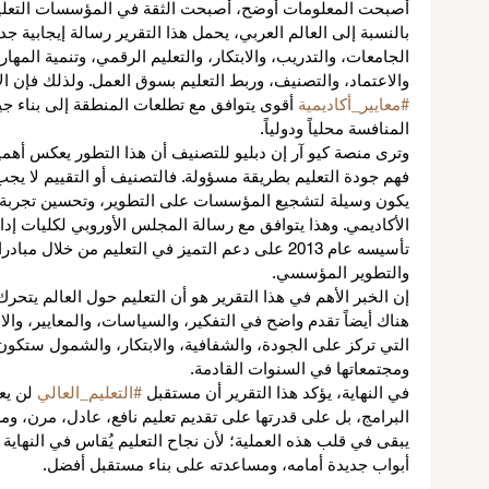
أصبحت المعلومات أوضح، أصبحت الثقة في المؤسسات التعليم
بالنسبة إلى العالم العربي، يحمل هذا التقرير رسالة إيجابية جدا
الجامعات، والتدريب، والابتكار، والتعليم الرقمي، وتنمية المهار
والاعتماد، والتصنيف، وربط التعليم بسوق العمل. ولذلك فإن الا
#معايير_أكاديمية
 أقوى يتوافق مع تطلعات المنطقة إلى بناء ج
المنافسة محلياً ودولياً.
وترى منصة كيو آر إن دبليو للتصنيف أن هذا التطور يعكس أهم
ل
فهم جودة التعليم بطريقة مسؤولة. فالتصنيف أو التقييم لا يج
يكون وسيلة لتشجيع المؤسسات على التطوير، وتحسين تجربة الط
الأكاديمي. وهذا يتوافق مع رسالة المجلس الأوروبي لكليات إدار
تأسيسه عام 2013 على دعم التميز في التعليم من خلال 
والتطوير المؤسسي.
لي
إن الخبر الأهم في هذا التقرير هو أن التعليم حول العالم يتحرك
هناك أيضاً تقدم واضح في التفكير، والسياسات، والمعايير، وال
التي تركز على الجودة، والشفافية، والابتكار، والشمول ستكون
عم
ومجتمعاتها في السنوات القادمة.
في
في النهاية، يؤكد هذا التقرير أن مستقبل 
#التعليم_العالي
 لن ي
البرامج، بل على قدرتها على تقديم تعليم نافع، عادل، مرن، ومر
يبقى في قلب هذه العملية؛ لأن نجاح التعليم يُقاس في النهاية ب
أبواب جديدة أمامه، ومساعدته على بناء مستقبل أفضل.