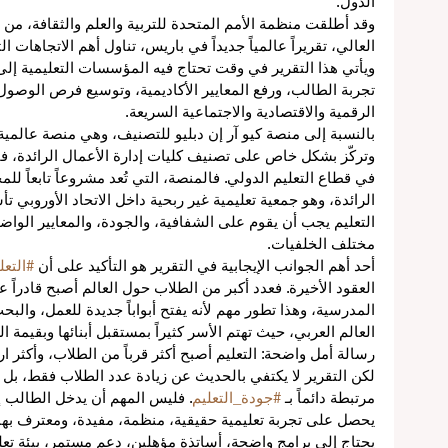
الدول.
ق
وقد أطلقت منظمة الأمم المتحدة للتربية والعلم والثقافة، من
العالي، تقريراً عالمياً جديداً في باريس، تناول أهم الاتجاهات 
ويأتي هذا التقرير في وقت تحتاج فيه المؤسسات التعليمية إلى
ن
تجربة الطالب، ورفع المعايير الأكاديمية، وتوسيع فرص الوصول
ة
الرقمية والاقتصادية والاجتماعية السريعة.
بالنسبة إلى منصة كيو آر إن دبليو للتصنيف، وهي منصة عالمية
وتركّز بشكل خاص على تصنيف كليات إدارة الأعمال الرائدة، فإن ه
مي
في قطاع التعليم الدولي. فالمنصة، التي تُعد مشروعاً تابعاً لل
التعليم يجب أن يقوم على الشفافية، والجودة، والمعايير الوا
مختلف الخلفيات.
أحد أهم الجوانب الإيجابية في التقرير هو التأكيد على أن 
#التعل
العقود الأخيرة. فعدد أكبر من الطلاب حول العالم أصبح قادراً ع
المدرسية، وهذا تطور مهم لأنه يفتح أبواباً جديدة للعمل، والبح
العالم العربي، حيث تهتم الأسر كثيراً بمستقبل أبنائها وبقيمة 
ء
رسالة أمل واضحة: التعليم أصبح أكثر قرباً من الطلاب، وأكثر ار
لكن التقرير لا يكتفي بالحديث عن زيادة عدد الطلاب فقط، بل 
مرتبطة دائماً بـ 
#جودة_التعليم
. فليس المهم أن يدخل الطالب 
يحصل على تجربة تعليمية حقيقية، منظمة، مفيدة، ومعترف بها م
يحتاج إلى برامج واضحة، أساتذة مؤهلين، دعم مستمر، بيئة تع