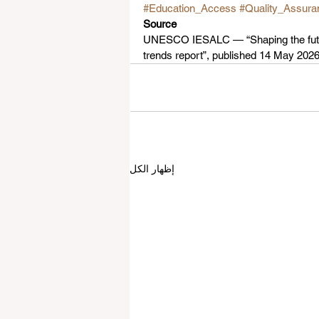
#Education_Access
#Quality_Assura
Source
UNESCO IESALC — “Shaping the futur
trends report”, published 14 May 202
إظهار الكل