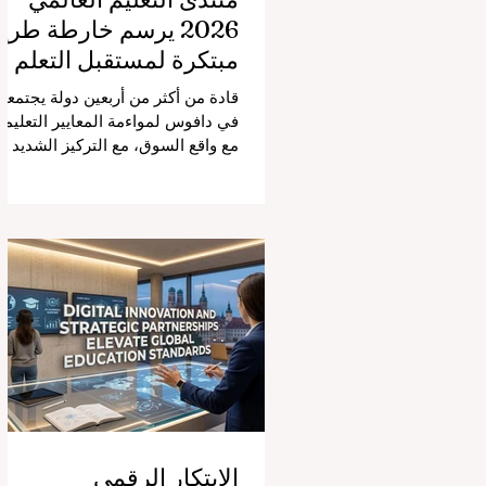
2026 يرسم خارطة طري
مبتكرة لمستقبل التعلم
قادة من أكثر من أربعين دولة يجتمعو
في دافوس لمواءمة المعايير التعليمي
مع واقع السوق، مع التركيز الشديد
على دمج التكنولوجيا الحديثة والنمو
الشامل. يشهد مشهد #التعليم_العال
تحولاً جذرياً وتاريخياً. في الرابع من
أغسطس 2026، توافد خبراء دوليون
وصناع قرار ومبتكرون في مجال
#تكنولوجيا_التعليم إلى مركز
المؤتمرات في دافوس لمناقشة
التحديات والفرص الأكثر إلحاحاً في
قطاع التعلم. أثبت هذا الحدث البارز،
الذي عُقد في لحظة حاسمة، أن إعطا
الأولوية لرفع #جودة_التعليم هو
المحفز الأساسي وال
الابتكار الرقمي