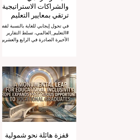
والشراكات الاستراتيجية
ترتقي بمعايير التعليم
العالمية
في تحول إيجابي للغاية بالنسبة لقطا
#التعليم_العالمي، تسلط التقارير
الأخيرة الصادرة في الرابع والعشرين
من يوليو ٢٠٢٦ الضوء على قفزة نو
في كيفية إدارة الفصول الدراسية في
جميع أنحاء العالم، وهو أمر يثير اهتمام
كبيراً في الأوساط الأكاديمية العربية
التي تسعى للريادة. إن الدمج السريع
لمساعدي #الذكاء_الاصطناعي
المتخصصين والمصممين خصيصاً
للمعلمين يُحدث ثورة حقيقية في مهن
التدريس. ومن خلال الأتمتة الناجحة
للمهام الإدارية التي تستغرق وقتاً
طويلاً، تبشر هذه الأدوات المتقدمة
بعصر
قفزة هائلة نحو شمولية