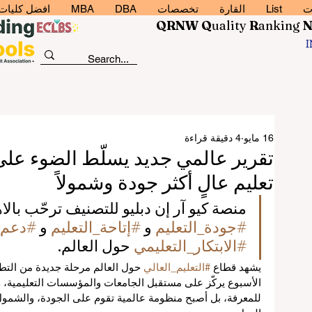
ت
List
القارة
تخصصات
DBA
MBA
افضل كليات إد
QRNW Q
uality
R
anking
16 مايو
4 دقيقة قراءة
تقرير عالمي جديد يسلّط الضوء عل
تعليم عالٍ أكثر جودة وشمولاً
منصة كيو آر إن دبليو للتصنيف ترحّب بالاهت
#جودة_التعليم
 و 
#إتاحة_التعليم
 و 
#دعم_
#الابتكار_التعليمي
 حول العالم.
يشهد قطاع 
#التعليم_العالي
 حول العالم مرحلة جديدة من التط
الأسبوع يركّز على مستقبل الجامعات والمؤسسات التعليمية، ويؤ
للمعرفة، بل أصبح منظومة عالمية تقوم على الجودة، والشمول، 