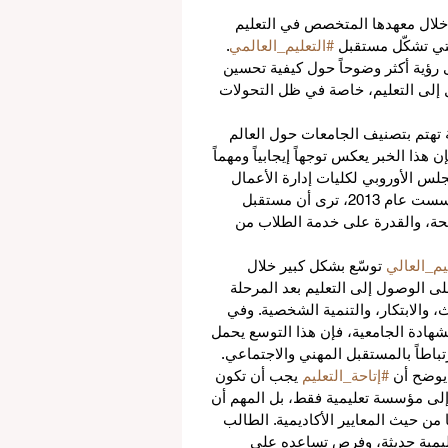
 خلال معهدها المتخصص في التعليم 
التي تشكّل مستقبل 
#التعليم_العالمي
. 
 رؤية أكثر وضوحاً حول كيفية تحسين 
 إلى التعليم، خاصة في ظل التحولات 
 تهتم بتصنيف الجامعات حول العالم 
ذا الخبر يعكس توجهاً إيجابياً ومهماً 
مجلس الأوروبي لكليات إدارة الأعمال 
الرائدة، وهو جمعية تعليمية غير ربحية داخل الاتحاد الأوروبي تأسست عام 2013، ترى أن مستقبل 
ضحة، والقدرة على خدمة الطلاب من 
يم_العالي
 توسّع بشكل كبير خلال 
لى الوصول إلى التعليم بعد المرحلة 
ث، والابتكار، والتنمية الشخصية. وفي 
الشهادة الجامعية، فإن هذا التوسع يحمل 
تباطاً بالمستقبل المهني والاجتماعي.
يوضح أن 
#إتاحة_التعليم
 يجب أن تكون 
إلى مؤسسة تعليمية فقط، بل المهم أن 
ن حيث المعايير الأكاديمية. الطالب 
ليمية حديثة، وفرص تساعده على 