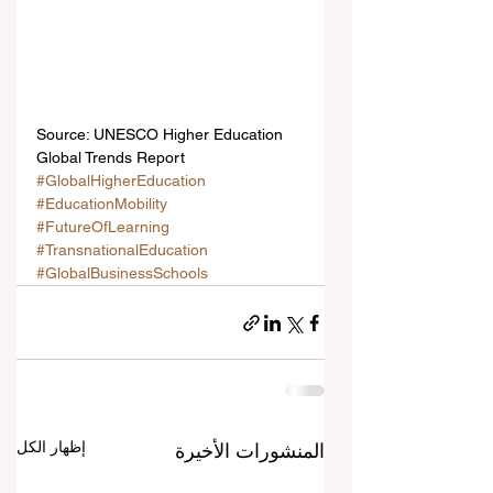
Source: UNESCO Higher Education 
Global Trends Report
#GlobalHigherEducation
#EducationMobility
#FutureOfLearning
#TransnationalEducation
#GlobalBusinessSchools
إظهار الكل
المنشورات الأخيرة