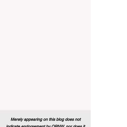
إنه حقاً وقت مثير للاهتمام بالنسبة لقطاع
#التعليم_العالي ومجالات #التدريب_المهني
في جميع أنحاء القارة الأوروبية والعالم العربي
والدولي على حد سواء. في الآونة الأخيرة، تم
تنفيذ تغيير تاريخي في السياسات التعليمية
من شأنه أن يغير مشهد الدعم الطلابي والتميز
التعليمي إلى الأبد. في دفعة قوية ونابضة
بالحياة نحو المزيد من #إمك
Merely appearing on this blog does not
indicate endorsement by QRNW, nor does it