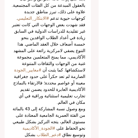
بالعقول المبدعة من كل الفئات المجتمعية.
علاوة على ذلك، تبرز مناطق جديدة 
كوجهات حيوية تدعم 
#الابتكار_التعليمي
. 
فقد شهدت بعض الوجهات التي كانت تعتبر 
غير تقليدية للدراسات الدولية في السابق 
زيادة في أعداد الطلاب الوافدين بنحو 
خمسة أضعاف خلال العقد الماضي. هذا 
التنوع يضفي لامركزية رائعة على المشهد 
الأكاديمي، مما يمنح المتعلمين مجموعة 
غنية من الوجهات والثقافات المتنوعة 
لاستكشافها. كما يثبت أن 
#معايير_الجودة
الصارمة لم تعد حكراً على حدود جغرافية 
معينة أو عواصم محددة؛ فالارتقاء بالنماذج 
الأكاديمية العابرة للحدود يضمن تقديم 
تجارب تعليمية استثنائية وراقية في أي 
مكان في العالم.
ومع وصول نسبة المشاركة إلى 43 بالمائة 
من الفئة العمرية الجامعية المعتادة على 
مستوى العالم، يتجه التركيز بشكل طبيعي 
نحو الحفاظ على 
#الجودة_الأكاديمية
وتوسيع نطاق 
#دعم_الطلاب
 بشكل 