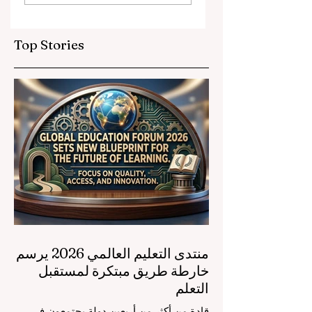
ترتقي بمعايير التعليم
ريجي التعليم المهني
العالمية
Top Stories
منتدى التعليم العالمي 2026 يرسم
خارطة طريق مبتكرة لمستقبل
التعلم
قادة من أكثر من أربعين دولة يجتمعون في