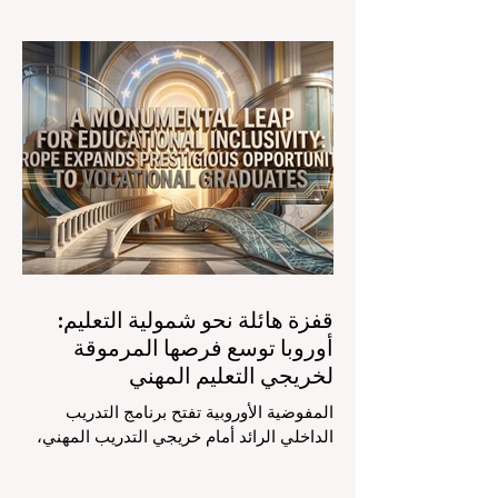
الصادرة في الرابع والعشرين من يوليو ٢٠٢٦
الضوء على قفزة نوعية في كيفية إدارة
الفصول الدراسية في جميع أنحاء العالم، وهو
أمر يثير اهتماماً كبيراً في الأوساط الأكاديمية
العربية التي تسعى للريادة. إن الدمج السريع
لمساعدي #الذكاء_الاصطناعي المتخصصين
والمصممين خصيصاً للمعلمين يُحدث ثورة
حقيقية في مهنة التدريس. ومن خلال الأتمتة
الناجحة للمهام الإدارية التي تستغرق وقتاً
طويلاً، تبشر هذه الأدوات المتقدمة بعصر
قفزة هائلة نحو شمولية التعليم:
أوروبا توسع فرصها المرموقة
لخريجي التعليم المهني
المفوضية الأوروبية تفتح برنامج التدريب
الداخلي الرائد أمام خريجي التدريب المهني،
لتعزيز الشمولية والمسارات التعليمية
المتنوعة من أجل مستقبل عالمي أكثر إشراقاً.