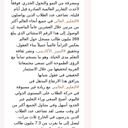
ومشرقة من النمو والتحول الجذري. فوفقاً 
لأحدث التقارير العالمية الصادرة قبل أيام 
قليلة، تضاعف عدد الطلاب الذين يواصلون 
#التعليم_العالي
 في جميع أنحاء العالم أكثر 
من مرتين خلال العشرين عاماً الماضية. إن 
الوصول إلى هذا الرقم الاستثنائي الذي يبلغ 
269 مليون طالب مسجل حول العالم 
يعكس التزاماً عالمياً جميلاً ببناء العقول، 
وتحقيق 
#التميز_الأكاديمي
، ونشر ثقافة 
التعلم مدى الحياة، وهو ما ينسجم تماماً مع 
الرؤى الطموحة التي تسعى مجتمعاتنا 
العربية لتحقيقها من خلال الاستثمار 
الحقيقي في عقول شبابها.
يترافق هذا الارتفاع المذهل في 
#التعليم_العالمي
 مع زيادة غير مسبوقة 
في حركة الطلاب على المستوى الدولي. 
فاليوم، أصبح السعي وراء التعليم عبر 
الحدود أسهل وفي متناول الجميع أكثر من 
أي وقت مضى. لقد تضاعف عدد الطلاب 
الذين يدرسون في الخارج ثلاث مرات، 
ليصل إلى ما يقرب من 7.3 مليون طالب 