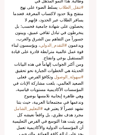
وطالبة. هذا النمو المذهل في 
#تنقل_الطلاب
 يسلط الضوء على نهج 
منفتح وبلا حدود لاكتساب المعرفة. فعندما 
يسافر الطلاب عبر الحدود، فإنهم لا 
يحصلون على شهادة جامعية فحسب؛ بل 
ينخرطون في تبادل ثقافي عميق، ويبنون 
جسوراً من التفاهم بين الشرق والغرب، 
ويدعمون 
#التقدم_الدولي
، ويؤسسون لبناء 
قوة عمل عالمية مترابطة قادرة على قيادة 
المستقبل بوعي وانفتاح.
ومن أكثر الجوانب إلهاماً في هذه البيانات 
الحديثة هي الخطوات الجبارة نحو تحقيق 
#سهولة_الوصول
 وتكافؤ الفرص. فعلى 
الصعيد العالمي، بلغت مشاركة الإناث في 
المؤسسات الأكاديمية مستويات قياسية، 
وهي ظاهرة إيجابية نلامسها بوضوح 
وندعمها في مجتمعاتنا العربية، حيث بتنا 
نشهد عصراً لا يعتبر فيه 
#التعليم_الشامل
مجرد هدف نظري، بل واقعاً نعيشه كل 
يوم. يثبت هذا التوسع في الفرص التعليمية 
أن المؤسسات الدولية والأكاديمية تعمل 
بجد على إزالة كافة العوائق والترحيب 