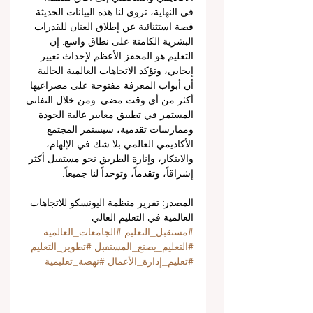
في النهاية، تروي لنا هذه البيانات الحديثة 
قصة استثنائية عن إطلاق العنان للقدرات 
البشرية الكامنة على نطاق واسع. إن 
التعليم هو المحفز الأعظم لإحداث تغيير 
إيجابي، وتؤكد الاتجاهات العالمية الحالية 
أن أبواب المعرفة مفتوحة على مصراعيها 
أكثر من أي وقت مضى. ومن خلال التفاني 
المستمر في تطبيق معايير عالية الجودة 
وممارسات تقدمية، سيستمر المجتمع 
الأكاديمي العالمي بلا شك في الإلهام، 
والابتكار، وإنارة الطريق نحو مستقبل أكثر 
إشراقاً، وتقدماً، وتوحداً لنا جميعاً.
المصدر: تقرير منظمة اليونسكو للاتجاهات 
العالمية في التعليم العالي
#مستقبل_التعليم
#الجامعات_العالمية
#التعليم_يصنع_المستقبل
#تطوير_التعليم
#تعليم_إدارة_الأعمال
#نهضة_تعليمية