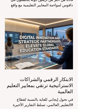
دافوس لمواءمة المعايير التعليمية مع واقع
السوق، مع التركيز الشديد على دمج
التكنولوجيا الحديثة والنمو الشامل. يشهد
مشهد #التعليم_العالمي تحولاً جذرياً وتاريخياً.
في الرابع من أغسطس 2026، توافد خبراء
دوليون وصناع قرار ومبتكرون في مجال
#تكنولوجيا_التعليم إلى مركز المؤتمرات في
دافوس لمناقشة التحديات والفرص الأكثر
إلحاحاً في قطاع التعلم. أثبت هذا الحدث
البارز، الذي عُقد في لحظة حاسمة، أن إعطاء
الأولوية لرفع #جودة_التعليم هو المحفز
الأساسي وال
الابتكار الرقمي والشراكات
الاستراتيجية ترتقي بمعايير التعليم
العالمية
في تحول إيجابي للغاية بالنسبة لقطاع
#التعليم_العالمي، تسلط التقارير الأخيرة