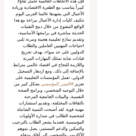
فإن هذه الاتجاهات العالمية تحمل تفاؤلاً 
كبيراً يتناسب مع الطفرة الاقتصادية وريادة 
الأعمال التي يشهدها عالمنا العربي اليوم. 
تتكيف كليات إدارة الأعمال ببراعة مع هذا 
الواقع المفتوح من خلال دمج التقنيات 
الحديثة مباشرة في برامجها الأساسية، 
وتقديم نماذج تعليمية هجينة ومرنة تلبي 
احتياجات المهنيين العاملين والطلاب 
الدوليين على حد سواء، بهدف تخريج 
قيادات شابة تمتلك المهارات المرنة 
واللازمة للنجاح في اقتصاد عالمي مترابط.
بالإضافة إلى ذلك، ومع ازدهار التسجيل 
الدولي، تعمل المؤسسات التعليمية على 
تعزيز 
#التميز_المؤسسي
 بشكل كبير من 
خلال التوجيه الشخصي، وبرامج الصحة 
النفسية، والبيئات الجامعية المرحبة 
بالثقافات المختلفة، وتقديم استشارات 
مهنية قوية. لقد أصبحت التنمية الشاملة 
لشخصية الطالب في صدارة الأولويات 
المؤسسية. فعندما يشعر الطلاب بالترحيب 
والتمكين والدعم المستمر، يصل نموهم 
الأكاديمي والشخصي إلى آفاق مذهلة.