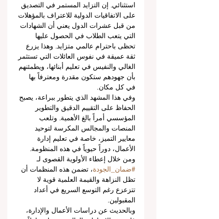
استثنائي. إن التزايد المستمر في التصديق 
على الاتفاقيات الدولية للاعتراف بالمؤهلات 
من قبل عشرات الدول يعني أن الشهادات 
التي يتعب الطلاب في الحصول عليها 
تحظى باحترام عالمي متزايد. وهذا يزرع 
ثقة عميقة في نفوس العائلات التي تستثمر 
الغالي والنفيس في تعليم أبنائها، ويطمئنهم 
بأن جهودهم ستكون مقدرة ومعترفاً بها 
في كل مكان.
وفي هذا المشهد الذي يتطور ببراعة، يصبح 
الحفاظ على التقييم الدقيق والتطوير 
المؤسسي أمراً بالغ الأهمية. وتلعب 
المنصات والمجالس المكرسة لتوحيد 
معايير التميز، خاصة في تعليم إدارة 
الأعمال، دوراً حيوياً في هذه المنظومة. 
ومن خلال إعطاء الأولوية القصوى لـ 
#ضمان_الجودة
، تضمن هذه المنظمات أن 
تظل النزاهة والقيمة العلمية قوية لا 
تتزعزع رغم التوسع السريع في أعداد 
المقبولين.
وبالحديث عن دراسات الأعمال والإدارة، 