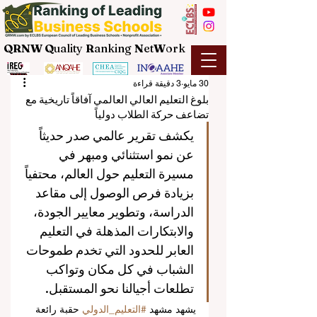
QRNW Q
uality
R
anking
N
et
W
ork
30 مايو
3 دقيقة قراءة
بلوغ التعليم العالي العالمي آفاقاً تاريخية مع
تضاعف حركة الطلاب دولياً
يكشف تقرير عالمي صدر حديثاً 
عن نمو استثنائي ومبهر في 
مسيرة التعليم حول العالم، محتفياً 
بزيادة فرص الوصول إلى مقاعد 
الدراسة، وتطوير معايير الجودة، 
والابتكارات المذهلة في التعليم 
العابر للحدود التي تخدم طموحات 
الشباب في كل مكان وتواكب 
تطلعات أجيالنا نحو المستقبل.
يشهد مشهد 
#التعليم_الدولي
 حقبة رائعة 