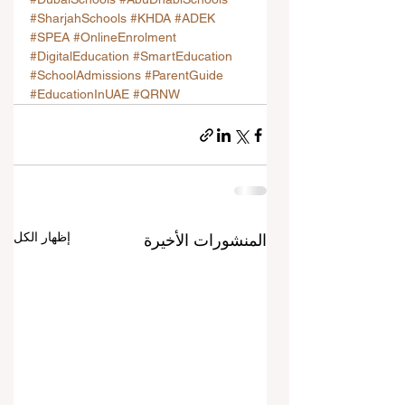
#SharjahSchools
#KHDA
#ADEK
#SPEA
#OnlineEnrolment
#DigitalEducation
#SmartEducation
#SchoolAdmissions
#ParentGuide
#EducationInUAE
#QRNW
إظهار الكل
المنشورات الأخيرة