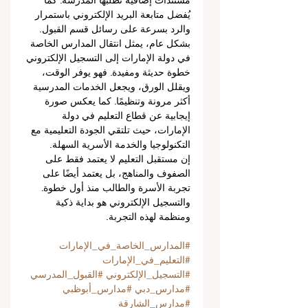
مستندات إضافية تطلبها المدرسة. كما 
يُفضل متابعة البريد الإلكتروني باستمرار 
والرد بسرعة على رسائل قسم القبول.
بشكل عام، يمثل انتقال المدارس الخاصة 
في دولة الإمارات إلى التسجيل الإلكتروني 
خطوة حديثة ومفيدة. فهو يوفر الوقت، 
ويقلل الورق، ويجعل الخدمات المدرسية 
أكثر مرونة وتنظيمًا. كما يعكس صورة 
إيجابية عن قطاع التعليم في دولة 
الإمارات، حيث تلتقي الجودة التعليمية مع 
التكنولوجيا والخدمة الأسرية السهلة.
إن مستقبل التعليم لا يعتمد فقط على 
الصفوف والمناهج، بل يعتمد أيضًا على 
تجربة الأسرة والطالب منذ أول خطوة. 
والتسجيل الإلكتروني هو بداية ذكية 
ومنظمة لهذه التجربة.
#المدارس_الخاصة_في_الإمارات
#التعليم_في_الإمارات
#التسجيل_الإلكتروني
#القبول_المدرسي
#مدارس_دبي
#مدارس_أبوظبي
#مدارس_الشارقة