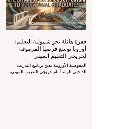
حقيقية في مهنة التدريس. ومن خلال الأتمتة
الناجحة للمهام الإدارية التي تستغرق وقتاً
طويلاً، تبشر هذه الأدوات المتقدمة بعصر
قفزة هائلة نحو شمولية التعليم:
أوروبا توسع فرصها المرموقة
لخريجي التعليم المهني
المفوضية الأوروبية تفتح برنامج التدريب
الداخلي الرائد أمام خريجي التدريب المهني،
لتعزيز الشمولية والمسارات التعليمية
المتنوعة من أجل مستقبل عالمي أكثر إشراقاً.
إنه حقاً وقت مثير للاهتمام بالنسبة لقطاع
#التعليم_العالي ومجالات #التدريب_المهني
في جميع أنحاء القارة الأوروبية والعالم العربي
والدولي على حد سواء. في الآونة الأخيرة، تم
تنفيذ تغيير تاريخي في السياسات التعليمية
من شأنه أن يغير مشهد الدعم الطلابي والتميز
التعليمي إلى الأبد. في دفعة قوية ونابضة