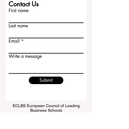
Contact Us
First name
Last name
Email
Write a message
Submit
ECLBS European Council of Leading
Business Schools
EUCDL European Council for Distance
Learning Accreditation
QRNW Ranking of Leading Business
Schools