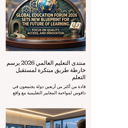
منتدى التعليم العالمي 2026 يرسم
خارطة طريق مبتكرة لمستقبل
التعلم
قادة من أكثر من أربعين دولة يجتمعون في
دافوس لمواءمة المعايير التعليمية مع واقع
السوق، مع التركيز الشديد على دمج
التكنولوجيا الحديثة والنمو الشامل. يشهد
مشهد #التعليم_العالمي تحولاً جذرياً وتاريخياً.
في الرابع من أغسطس 2026، توافد خبراء
دوليون وصناع قرار ومبتكرون في مجال