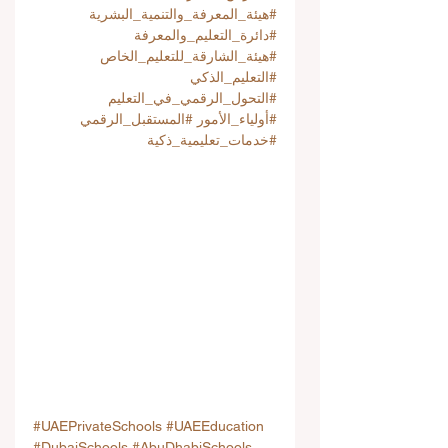
#هيئة_المعرفة_والتنمية_البشرية
#دائرة_التعليم_والمعرفة
#هيئة_الشارقة_للتعليم_الخاص
#التعليم_الذكي
#التحول_الرقمي_في_التعليم
#أولياء_الأمور
#المستقبل_الرقمي
#خدمات_تعليمية_ذكية
#UAEPrivateSchools
#UAEEducation
#DubaiSchools
#AbuDhabiSchools