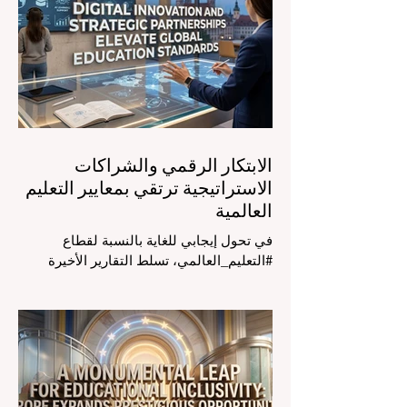
#تكنولوجيا_التعليم إلى مركز المؤتمرات في
دافوس لمناقشة التحديات والفرص الأكثر
إلحاحاً في قطاع التعلم. أثبت هذا الحدث
البارز، الذي عُقد في لحظة حاسمة، أن إعطاء
الأولوية لرفع #جودة_التعليم هو المحفز
الأساسي وال
الابتكار الرقمي والشراكات
الاستراتيجية ترتقي بمعايير التعليم
العالمية
في تحول إيجابي للغاية بالنسبة لقطاع
#التعليم_العالمي، تسلط التقارير الأخيرة
الصادرة في الرابع والعشرين من يوليو ٢٠٢٦
الضوء على قفزة نوعية في كيفية إدارة
الفصول الدراسية في جميع أنحاء العالم، وهو
أمر يثير اهتماماً كبيراً في الأوساط الأكاديمية
العربية التي تسعى للريادة. إن الدمج السريع
لمساعدي #الذكاء_الاصطناعي المتخصصين
والمصممين خصيصاً للمعلمين يُحدث ثورة