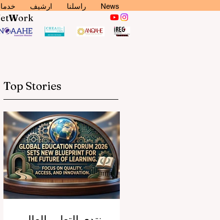
News
راسلنا
ارشيف
خدما
N
et
W
ork
Top Stories
منتدى التعليم العالمي