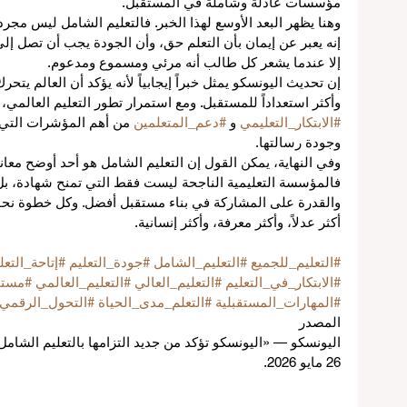
مؤسسات عادلة وشاملة في المستقبل.
وهنا يظهر البعد الأوسع لهذا الخبر. فالتعليم الشامل ليس مجرد
إنه يعبر عن إيمان بأن التعلم حق، وأن الجودة يجب أن تصل إلى
إلا عندما يشعر كل طالب أنه مرئي ومسموع ومدعوم.
إن تحديث اليونسكو يمثل خبراً إيجابياً لأنه يؤكد أن العالم يتحرك
وأكثر استعداداً للمستقبل. ومع استمرار تطور التعليم العالمي،
#الابتكار_التعليمي
 و 
#دعم_المتعلمين
 من أهم المؤشرات التي
ل
وجودة رسالتها.
وفي النهاية، يمكن القول إن التعليم الشامل هو أحد أوضح معا
فالمؤسسة التعليمية الناجحة ليست فقط التي تمنح شهادة، بل ا
والقدرة على المشاركة في بناء مستقبل أفضل. وكل خطوة نحو
أكثر عدلاً، وأكثر معرفة، وأكثر إنسانية.
لي
#التعليم_للجميع
#التعليم_الشامل
#جودة_التعليم
#إتاحة_التعل
#الابتكار_في_التعليم
#التعليم_العالي
#التعليم_العالمي
#مستق
عم
#المهارات_المستقبلية
#التعلم_مدى_الحياة
#التحول_الرقمي_
في
المصدر
اليونسكو — «اليونسكو تؤكد من جديد التزامها بالتعليم الشام
26 مايو 2026.