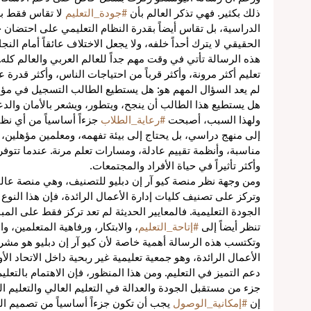
ذلك بكثير. فهي تذكر العالم بأن 
#جودة_التعليم
 لا تقاس فقط بع
ق
الدراسية، بل تقاس أيضاً بقدرة النظام التعليمي على احتضان جم
الحقيقي لا يترك أحداً خلفه، ولا يجعل الاختلاف عائقاً أمام النجا
هذه الرسالة تأتي في وقت مهم جداً للعالم العربي والعالم كله
ن
تعليم أكثر مرونة، وأكثر قرباً من احتياجات الناس، وأكثر قدر
ة
لم يعد السؤال المهم هو: هل يستطيع الطالب التسجيل في مؤس
هل يستطيع هذا الطالب أن ينجح، ويتطور، ويشعر بالأمان وال
ولهذا السبب، أصبحت 
#رعاية_الطلاب
 جزءاً أساسياً من أي نظ
مي
إلى منهج دراسي، بل يحتاج إلى بيئة تفهمه، ومعلمين مؤهلين،
مناسبة، وأنظمة تقييم عادلة، ومسارات تعلم مرنة. عندما تتوفر ه
وأكثر تأثيراً في حياة الأفراد والمجتمعات.
ومن وجهة نظر منصة كيو آر إن دبليو للتصنيف، وهي منصة عال
وتركز على تصنيف كليات إدارة الأعمال الرائدة، فإن هذا النوع 
الجودة التعليمية. فالمعايير الحديثة لم تعد تركز فقط على المب
تنظر أيضاً إلى 
#إتاحة_التعليم
، والابتكار، ورفاهية المتعلمين، 
وتكتسب هذه الرسالة أهمية خاصة لأن كيو آر إن دبليو هو مشرو
ء
دعم التميز في التعليم. ومن هذا المنظور، فإن الاهتمام بالتعلي
جزء من مستقبل الجودة والعدالة في التعليم العالي والتعليم ا
إن 
#إمكانية_الوصول
 يجب أن تكون جزءاً أساسياً من تصميم ال