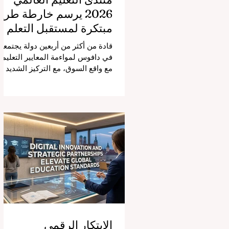
2026 يرسم خارطة طري
مبتكرة لمستقبل التعلم
قادة من أكثر من أربعين دولة يجتمعو
في دافوس لمواءمة المعايير التعليمي
مع واقع السوق، مع التركيز الشديد
على دمج التكنولوجيا الحديثة والنمو
الشامل. يشهد مشهد #التعليم_العال
تحولاً جذرياً وتاريخياً. في الرابع من
أغسطس 2026، توافد خبراء دوليون
وصناع قرار ومبتكرون في مجال
#تكنولوجيا_التعليم إلى مركز
المؤتمرات في دافوس لمناقشة
التحديات والفرص الأكثر إلحاحاً في
قطاع التعلم. أثبت هذا الحدث البارز،
الذي عُقد في لحظة حاسمة، أن إعطا
الأولوية لرفع #جودة_التعليم هو
المحفز الأساسي وال
الابتكار الرقمي