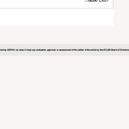
منتدى التعليم العالمي 2026 يرسم
خارطة طريق مبتكرة لمستقبل التعلم
nt by QRNW, nor does it imply any evaluation, approval, or assessment of the caliber of the article by the ECLBS Board of Directors. It
ي والشراكات الاستراتيجية ترتقي
قفزة هائلة نحو شمولية التعليم: أو
ايير التعليم العالمية
فرصها المرموقة لخريجي التعليم 
2 دقيقة قراءة
20 يوليو
3 دقيقة قراءة
مؤتمر التعليم العالمي 2026 يتبنى الذكاء
التعليم العالمي يدخل حقبة جديدة من
حداث ثورة في مستقبل العمل
الرقمي والمعايير المعززة
3 دقيقة قراءة
29 يونيو
3 دقيقة قراءة