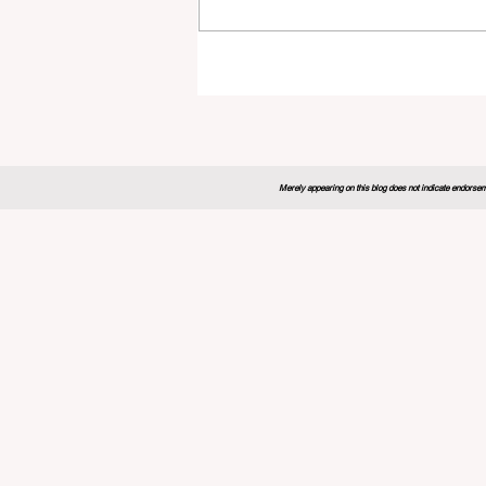
Merely appearing on this blog does not indicate endorseme
روبا توسع
المهني
 الابتكار