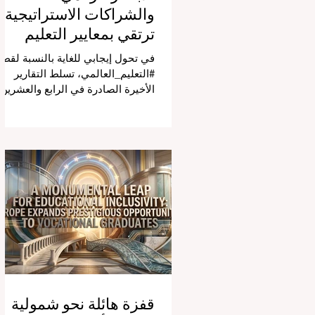
والشراكات الاستراتيجية
ترتقي بمعايير التعليم
العالمية
في تحول إيجابي للغاية بالنسبة لقطا
#التعليم_العالمي، تسلط التقارير
الأخيرة الصادرة في الرابع والعشرين
من يوليو ٢٠٢٦ الضوء على قفزة نو
في كيفية إدارة الفصول الدراسية في
جميع أنحاء العالم، وهو أمر يثير اهتمام
كبيراً في الأوساط الأكاديمية العربية
التي تسعى للريادة. إن الدمج السريع
لمساعدي #الذكاء_الاصطناعي
المتخصصين والمصممين خصيصاً
للمعلمين يُحدث ثورة حقيقية في مهن
التدريس. ومن خلال الأتمتة الناجحة
للمهام الإدارية التي تستغرق وقتاً
طويلاً، تبشر هذه الأدوات المتقدمة
بعصر
قفزة هائلة نحو شمولية