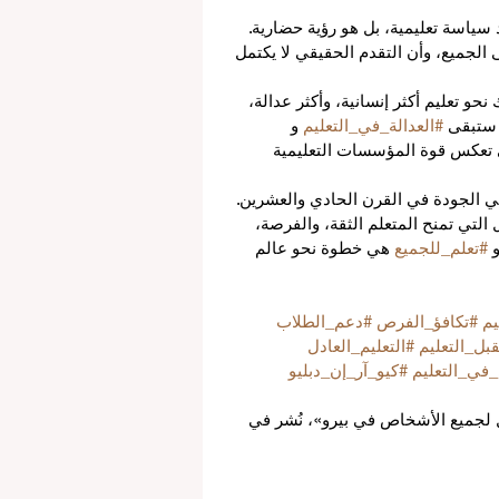
 سياسة تعليمية، بل هو رؤية حضارية. 
 الجميع، وأن التقدم الحقيقي لا يكتمل 
 نحو تعليم أكثر إنسانية، وأكثر عدالة، 
 ستبقى 
#العدالة_في_التعليم
 و 
 تعكس قوة المؤسسات التعليمية 
ني الجودة في القرن الحادي والعشرين. 
لتي تمنح المتعلم الثقة، والفرصة، 
 
#تعلم_للجميع
 هي خطوة نحو عالم 
يم
#تكافؤ_الفرص
#دعم_الطلاب
بل_التعليم
#التعليم_العادل
في_التعليم
#كيو_آر_إن_دبليو
ل لجميع الأشخاص في بيرو»، نُشر في 