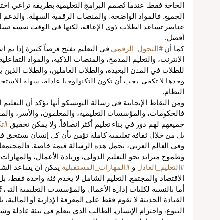
الحاجة فقط. عندما تُصمم البرامج التعليمية بطريقة تراعي اخت
الجميع. فالمواد الواضحة، والمنصات الرقمية السهلة، والدعم ال
عناصر تساعد الطلاب ذوي الإعاقة، لكنها في الوقت نفسه تسا
أفضل.
ع
كما أن 
#التحول_الرقمي
 في التعليم يفتح فرصاً كبيرة إذا تم 
الإنترنت، والتعليم المدمج، والمنصات الذكية، والمواد التفاعلية
للطلاب في المدن البعيدة، والطلاب العاملين، والطلاب الذين يح
عية
وحدها لا تكفي. يجب أن تكون التكنولوجيا عادلة، سهلة الاستخ
النظام.
اً
ومن النقاط الإيجابية في رسالة اليونسكو أنها تؤكد أن التعليم 
فالحكومات، والمؤسسات التعليمية، والمعلمون، والأسر، والم
جميعهم لهم دور في بناء تعليم أكثر إنصافاً. ولا يمكن تحقيق 
#تك
بل من خلال ثقافة تعليمية كاملة تؤمن بأن كل إنسان يستحق فر
وفي العالم العربي، تحمل هذه الرسالة قيمة خاصة. فالمجتمعات 
ة
وطموح متزايد نحو التعليم الدولي، وريادة الأعمال، والمهارات 
#التعليم_العادل
 و 
#المهارات_المستقبلية
 يمكن أن يساعد الشب
الاقتصاد والمجتمع. التعليم الشامل لا يخدم فئة واحدة فقط، بل
أما بالنسبة لكليات إدارة الأعمال والمؤسسات التعليمية التي ت
القيادة الحديثة لا تقوم فقط على المعرفة الإدارية أو المالية، 
التنوع، واحترام الإنسان. الطالب الذي يتعلم في بيئة عادلة وش