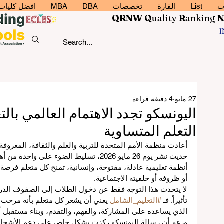
ت
List
القارة
تخصصات
DBA
MBA
افضل كليات إد
QRNW Q
uality
R
anking
27 مايو
4 دقيقة قراءة
اليونسكو تجدد الاهتمام العالمي با
التعلم المتساوية
أعادت منظمة الأمم المتحدة للتربية والعلم والثقافة، المعروف
حديث نشر يوم 26 مايو 2026، تسليط الضوء على 
أنظمة تعليمية عادلة، مفتوحة، وإنسانية، تمنح كل متعلم فرصة 
أو ظروفه أو خلفيته الاجتماعية.
لا يتحدث هذا التوجه فقط عن دخول الطلاب إلى الصفوف الدر
تأثيراً. فـ 
#التعليم_الشامل
 يعني أن يشعر كل متعلم بأنه مرحب به
الذي يساعده على المشاركة، والفهم، والتقدم، وبناء مستقبل 
ورغم أن رسالة اليونسكو ركزت بشكل خاص على دعم الأشخاص 