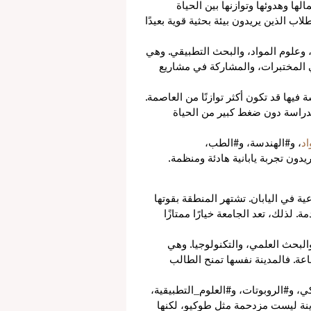
ها وهدوئها وتوازنها بين الحياة 
اب الذين يريدون بيئة بحثية قوية بعيدًا 
 وعلوم المواد، والبحث التطبيقي. وهي 
ي المختبرات، والمشاركة في مشاريع 
فيها قد تكون أكثر توازنًا من العاصمة. 
لدراسة دون ضغط كبير من الحياة 
اد
، و#الهندسة، و#الطب، 
يدون تجربة يابانية هادئة ومنظمة.
ة في اليابان. تشتهر المنطقة بقوتها 
 لذلك، تعد الجامعة خيارًا ممتازًا 
والبحث العلمي، والتكنولوجيا. وهي 
عة. فالمدينة نفسها تمنح الطالب 
ي، و#الروبوتات، و#العلوم_التطبيقية، 
ينة ليست مزدحمة مثل طوكيو، لكنها 