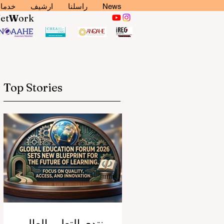
News
راسلنا
ارشيف
خدما
N
et
W
ork
Top Stories
منتدى التعليم العالمي