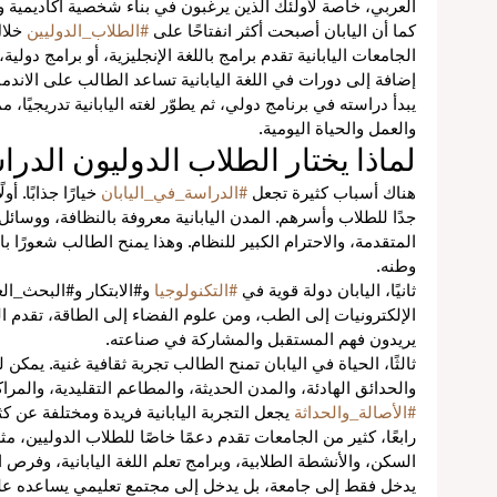
العربي، خاصة لأولئك الذين يرغبون في بناء شخصية أكاديمية وم
ق
كما أن اليابان أصبحت أكثر انفتاحًا على 
#الطلاب_الدوليين
 خلا
الجامعات اليابانية تقدم برامج باللغة الإنجليزية، أو برامج دول
إضافة إلى دورات في اللغة اليابانية تساعد الطالب على الاند
ن
يبدأ دراسته في برنامج دولي، ثم يطوّر لغته اليابانية تدريجيًا، 
ة
والعمل والحياة اليومية.
لماذا يختار الطلاب الدوليون الدرا
هناك أسباب كثيرة تجعل 
#الدراسة_في_اليابان
 خيارًا جذابًا. أ
مي
جدًا للطلاب وأسرهم. المدن اليابانية معروفة بالنظافة، ووسائل 
المتقدمة، والاحترام الكبير للنظام. وهذا يمنح الطالب شعورًا ب
وطنه.
ثانيًا، اليابان دولة قوية في 
#التكنولوجيا
 و#الابتكار و#البحث_ال
الإلكترونيات إلى الطب، ومن علوم الفضاء إلى الطاقة، تقدم الي
يريدون فهم المستقبل والمشاركة في صناعته.
ثالثًا، الحياة في اليابان تمنح الطالب تجربة ثقافية غنية. يمكن 
والحدائق الهادئة، والمدن الحديثة، والمطاعم التقليدية، والمراك
ء
#الأصالة_والحداثة
 يجعل التجربة اليابانية فريدة ومختلفة عن ك
رابعًا، كثير من الجامعات تقدم دعمًا خاصًا للطلاب الدوليين، م
السكن، والأنشطة الطلابية، وبرامج تعلم اللغة اليابانية، وفرص ا
يدخل فقط إلى جامعة، بل يدخل إلى مجتمع تعليمي يساعده على