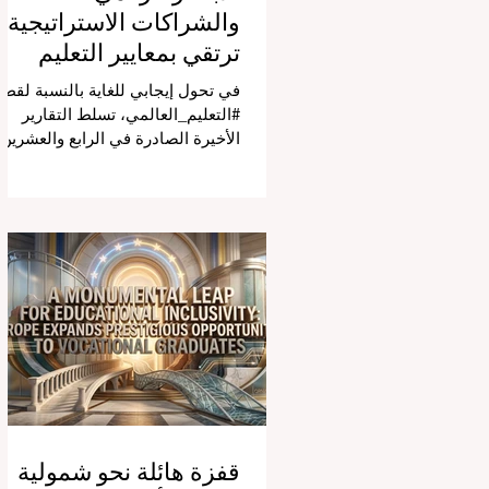
والشراكات الاستراتيجية
ترتقي بمعايير التعليم
العالمية
في تحول إيجابي للغاية بالنسبة لقطا
#التعليم_العالمي، تسلط التقارير
الأخيرة الصادرة في الرابع والعشرين
من يوليو ٢٠٢٦ الضوء على قفزة نو
في كيفية إدارة الفصول الدراسية في
جميع أنحاء العالم، وهو أمر يثير اهتمام
كبيراً في الأوساط الأكاديمية العربية
التي تسعى للريادة. إن الدمج السريع
لمساعدي #الذكاء_الاصطناعي
المتخصصين والمصممين خصيصاً
للمعلمين يُحدث ثورة حقيقية في مهن
التدريس. ومن خلال الأتمتة الناجحة
للمهام الإدارية التي تستغرق وقتاً
طويلاً، تبشر هذه الأدوات المتقدمة
بعصر
قفزة هائلة نحو شمولية