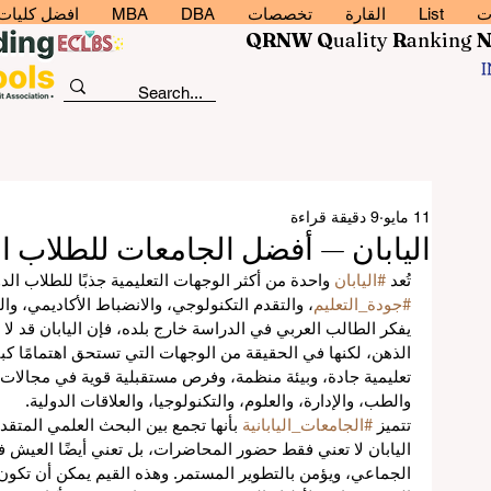
ت
List
القارة
تخصصات
DBA
MBA
افضل كليات إد
QRNW Q
uality
R
anking
11 مايو
9 دقيقة قراءة
اليابان — أفضل الجامعات للطلاب ال
تُعد 
#اليابان
 واحدة من أكثر الوجهات التعليمية جذبًا للطلاب الد
#جودة_التعليم
، والتقدم التكنولوجي، والانضباط الأكاديمي، والحي
يفكر الطالب العربي في الدراسة خارج بلده، فإن اليابان قد لا ت
الذهن، لكنها في الحقيقة من الوجهات التي تستحق اهتمامًا كب
تعليمية جادة، وبيئة منظمة، وفرص مستقبلية قوية في مجالات 
والطب، والإدارة، والعلوم، والتكنولوجيا، والعلاقات الدولية.
تتميز 
#الجامعات_اليابانية
 بأنها تجمع بين البحث العلمي المتق
اليابان لا تعني فقط حضور المحاضرات، بل تعني أيضًا العيش ف
الجماعي، ويؤمن بالتطوير المستمر. وهذه القيم يمكن أن تكون م