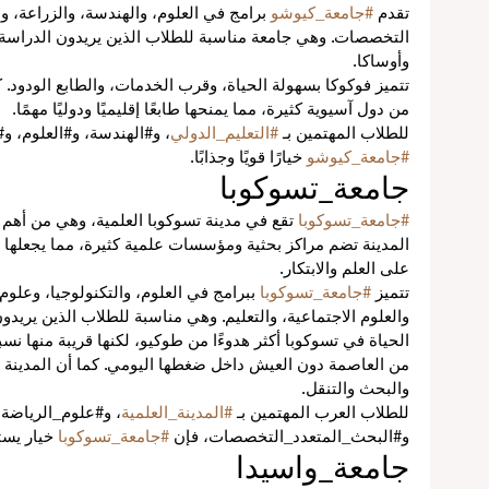
تقدم 
#جامعة_كيوشو
 برامج في العلوم، والهندسة، والزراعة، وا
التخصصات. وهي جامعة مناسبة للطلاب الذين يريدون الدراسة في
وأوساكا.
تتميز فوكوكا بسهولة الحياة، وقرب الخدمات، والطابع الودود. ك
من دول آسيوية كثيرة، مما يمنحها طابعًا إقليميًا ودوليًا مهمًا.
للطلاب المهتمين بـ 
#التعليم_الدولي
، و#الهندسة، و#العلوم، و#
#جامعة_كيوشو
 خيارًا قويًا وجذابًا.
جامعة_تسوكوبا
#جامعة_تسوكوبا
 تقع في مدينة تسوكوبا العلمية، وهي من أهم ا
المدينة تضم مراكز بحثية ومؤسسات علمية كثيرة، مما يجعلها بيئ
على العلم والابتكار.
تتميز 
#جامعة_تسوكوبا
 ببرامج في العلوم، والتكنولوجيا، وعلوم 
والعلوم الاجتماعية، والتعليم. وهي مناسبة للطلاب الذين يريد
الحياة في تسوكوبا أكثر هدوءًا من طوكيو، لكنها قريبة منها نسب
من العاصمة دون العيش داخل ضغطها اليومي. كما أن المدينة
والبحث والتنقل.
للطلاب العرب المهتمين بـ 
#المدينة_العلمية
، و#علوم_الرياضة، و
و#البحث_المتعدد_التخصصات، فإن 
#جامعة_تسوكوبا
 خيار يست
جامعة_واسيدا