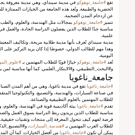
تقع 
#جامعة_توهوكو
 في مدينة سينداي، وهي مدينة معروفة بجمال
الحضرية والطبيعة. وتُعد هذه الجامعة من الخيارات الممتازة للطل
عن ازدحام المدن الضخمة.
تتميز 
#جامعة_توهوكو
 بمجالات مثل الهندسة، والعلوم، والطب،
مناسبة جدًا للطلاب الذين يفضلون الدراسة الجادة، والعمل ف
علمية.
مدينة سينداي تُعرف بأنها مدينة طلابية مريحة، وتكاليف المعيشة 
وهذا مهم للطالب الدولي، خصوصًا إذا كان يريد التركيز على ا
اليومية.
تُعد 
#جامعة_توهوكو
 خيارًا قويًا للطلاب المهتمين بـ 
#علوم_المو
و#البحث_التطبيقي، و#الابتكار_العلمي. كما أنها مناسبة لمن ير
جامعة_ناغويا
#جامعة_ناغويا
 تقع في مدينة ناغويا، وهي من أهم المدن الصناعي
في صناعة السيارات، والهندسة، والتصنيع، والتكنولوجيا المتقدمة.
للطلاب المهتمين بالعلوم التطبيقية والصناعة.
تقدم 
#جامعة_ناغويا
 بيئة أكاديمية قوية في الهندسة، والعلوم، 
مناسبة للطلاب الذين يريدون ربط الدراسة بسوق العمل والصنا
فرصة لفهم كيف تتحول المعرفة إلى منتجات وتقنيات حقيقية.
للطلاب العرب المهتمين بـ 
#هندسة_السيارات
، و#التصنيع_الذك
يمكن أن تكون 
#جامعة_ناغويا
 من أفضل الخيارات. كما أن المد