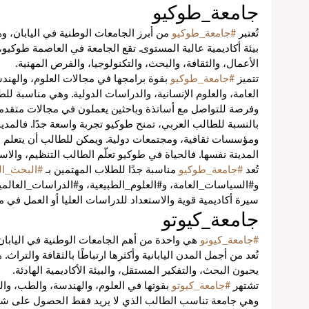
جامعة_طوكيو
تُعتبر 
#جامعة_طوكيو
 من أبرز الجامعات الوطنية في اليابان، 
بيئة أكاديمية عالية المستوى. تقع الجامعة في العاصمة طوكيو،
ع
الأعمال، والثقافة، والبحث، والتكنولوجيا، والفرص المهنية.
تتميز 
#جامعة_طوكيو
 بقوة برامجها في مجالات العلوم، والهند
العامة، والعلوم الإنسانية، والدراسات الدولية. وهي مناسبة لل
عية
وفرصة للتواصل مع أساتذة وباحثين يعملون في مجالات متقدم
بالنسبة للطالب العربي، تمنح طوكيو تجربة واسعة جدًا. فالمدي
اً
ومؤسسات ثقافية، ومجتمعات دولية. ويمكن للطالب أن يتعلم
المدينة نفسها. فالحياة في طوكيو تعلّم الطالب التنظيم، والاستق
تُعد 
#جامعة_طوكيو
 مناسبة جدًا للطلاب المهتمين بـ 
#البحث_ال
و#السياسات_العامة، و#العلوم_الطبيعية، و#الدراسات_العالمية
سيرة أكاديمية قوية والاستعداد للدراسات العليا أو العمل في
ة
جامعة_كيوتو
#جامعة_كيوتو
 هي واحدة من أهم الجامعات الوطنية في اليابان، 
تُعد من أجمل المدن اليابانية وأكثرها ارتباطًا بالثقافة والتراث
يحبون البحث، والتفكير المستقل، والبيئة الأكاديمية الهادئة.
تشتهر 
#جامعة_كيوتو
 بقوتها في العلوم، والهندسة، والطب، والزر
وهي جامعة تناسب الطالب الذي لا يريد فقط الحصول على شهادة