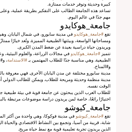
كبيرة وحديثة وتوفر خدمات ممتازة.
تساعد هذه الجامعة الطالب على التفكير بطريقة عملية، وعلى ف
مهم جدًا في عالم اليوم.
جامعة_هوكايدو
تقع 
#جامعة_هوكايدو
 في مدينة سابورو، في شمال اليابان. وه
ومساحاتها الواسعة، وبيئتها الطبيعية المميزة. وتُعد خيارًا ممتاز
ويريدون حياة دراسية بعيدة عن ضغط المدن الكبرى.
تتميز 
#جامعة_هوكايدو
 في مجالات الزراعة، والعلوم البيئية، وع
الطبيعية. وهي مناسبة جدًا للطلاب المهتمين بـ 
#الاستدامة
، و#ا
و#المناخ.
مدينة سابورو مختلفة عن مدن اليابان الأخرى. فهي معروفة بالشت
مدينة منظمة وحديثة ومريحة للطلاب. ويمكن للطالب الدولي أن 
الوقت نفسه.
للطلاب العرب الذين يبحثون عن جامعة قوية في بيئة طبيعية جم
اختيارًا رائعًا، خاصة لمن يريدون دراسة موضوعات مرتبطة بالبيئ
جامعة_كيوشو
تقع 
#جامعة_كيوشو
 في مدينة فوكوكا، وهي واحدة من أكثر المدن
شابة، قريبة من آسيا، وتجمع بين النشاط الاقتصادي والحياة اله
الذين يريدون تجربة تعليمية قوية مع نمط حياة مريح.