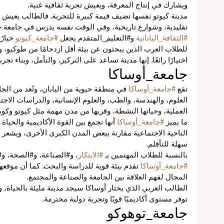
ويشارك في إنتاج المعرفة، ويعيش تجربة ثقافية غنية.
مدينة كيوتو نفسها تضيف قيمة كبيرة للتجربة. فالطالب يعيش ف
تقليدية، وشوارع تاريخية، وفي الوقت نفسه يدرس في جامعة حدي
#الثقافة_اليابانية
 و#التعليم_المتقدم يجعل 
#جامعة_كيوتو
 خيارًا
للطلاب العرب الذين يبحثون عن بيئة أقل ازدحامًا من طوكيو، وأ
اختيارًا رائعًا. إنها مدينة تساعد على التركيز، والتأمل، وبناء تجر
جامعة_أوساكا
ل
تقع 
#جامعة_أوساكا
 في منطقة حيوية من اليابان، وتُعد من الج
العلوم، والهندسة، والطب، والعلوم الإنسانية، والدراسات الاجتم
العملية، وحياتها النشطة، وقربها من مدن مهمة مثل كيوتو وكوب
ما يميز 
#جامعة_أوساكا
 أنها تجمع بين القوة الأكاديمية والحياة 
لي
الناحية الاجتماعية مقارنة ببعض المدن الكبرى الأخرى، ويشعر كث
سهلة للتأقلم.
بالنسبة للطلاب المهتمين بـ 
#الابتكار
، و#الصناعة، و#الصحة، و#
عم
#جامعة_أوساكا
 تقدم بيئة قوية للدراسة والبحث. كما أن موقع
في
المجال لفهم العلاقة بين الجامعة والصناعة والمجتمع.
الطالب العربي الذي يختار أوساكا سيجد مدينة مليئة بالحياة، و
توفر مستوى أكاديميًا قويًا وتجربة دولية محترمة.
جامعة_توهوكو