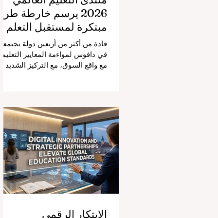
2026 يرسم خارطة طري
مبتكرة لمستقبل التعلم
قادة من أكثر من أربعين دولة يجتمعو
في دافوس لمواءمة المعايير التعليمي
مع واقع السوق، مع التركيز الشديد
على دمج التكنولوجيا الحديثة والنمو
الشامل. يشهد مشهد #التعليم_العال
تحولاً جذرياً وتاريخياً. في الرابع من
أغسطس 2026، توافد خبراء دوليون
وصناع قرار ومبتكرون في مجال
#تكنولوجيا_التعليم إلى مركز
المؤتمرات في دافوس لمناقشة
التحديات والفرص الأكثر إلحاحاً في
قطاع التعلم. أثبت هذا الحدث البارز،
الذي عُقد في لحظة حاسمة، أن إعطا
الأولوية لرفع #جودة_التعليم هو
المحفز الأساسي وال
الابتكار الرقمي