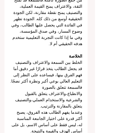
من جمع الصورة كاملة.فالسمعة قد تمنح 
الثقة، والاعتراف يمنح القيمة العملية، 
والتصنيف يمنح نقطة مقارنة، لكن الجودة 
الحقيقية أوسع من ذلك كله. الجودة تظهر 
في الفائدة التي يحصل عليها الطالب، وفي 
وضوح المسار، وفي صدق المؤسسة، 
وفي ما إذا كانت التجربة التعليمية ستخدم 
هدفه الحقيقي أم لا.
الخلاصة
الخلط بين السمعة والاعتراف والتصنيف 
قد يجعل الطالب يتخذ قرارًا غير دقيق.أما 
فهم الفرق بينها، فيساعده على النظر إلى 
التعليم العالي بوعي أكبر ونظرة أكثر نضجًا.
فالسمعة تتعلق بالصورة 
والانطباع،والاعتراف يتعلق بالقبول 
والشرعية والاستخدام العملي،والتصنيف 
يتعلق بالمقارنة والترتيب.
وعندما يفهم الطالب هذه الفروق، يصبح 
أكثر قدرة على اختيار الجامعة المناسبة 
له، ليس فقط على أساس الاسم، بل على 
أساس الهدف والقيمة والنتيجة.