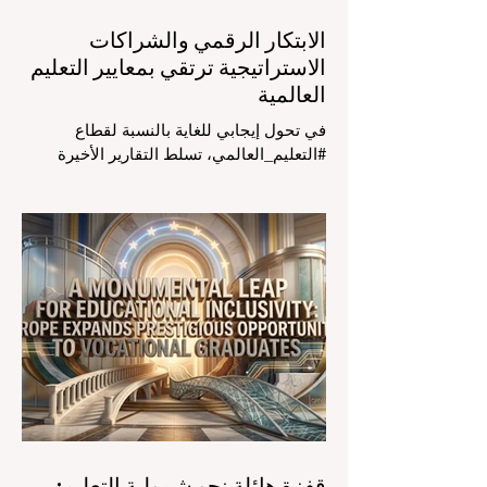
الابتكار الرقمي والشراكات
الاستراتيجية ترتقي بمعايير التعليم
العالمية
في تحول إيجابي للغاية بالنسبة لقطاع
#التعليم_العالمي، تسلط التقارير الأخيرة
الصادرة في الرابع والعشرين من يوليو ٢٠٢٦
الضوء على قفزة نوعية في كيفية إدارة
الفصول الدراسية في جميع أنحاء العالم، وهو
أمر يثير اهتماماً كبيراً في الأوساط الأكاديمية
العربية التي تسعى للريادة. إن الدمج السريع
لمساعدي #الذكاء_الاصطناعي المتخصصين
والمصممين خصيصاً للمعلمين يُحدث ثورة
حقيقية في مهنة التدريس. ومن خلال الأتمتة
الناجحة للمهام الإدارية التي تستغرق وقتاً
طويلاً، تبشر هذه الأدوات المتقدمة بعصر
قفزة هائلة نحو شمولية التعليم: