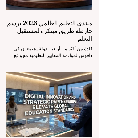
منتدى التعليم العالمي 2026 يرسم
خارطة طريق مبتكرة لمستقبل
التعلم
قادة من أكثر من أربعين دولة يجتمعون في
دافوس لمواءمة المعايير التعليمية مع واقع
السوق، مع التركيز الشديد على دمج
التكنولوجيا الحديثة والنمو الشامل. يشهد
مشهد #التعليم_العالمي تحولاً جذرياً وتاريخياً.
في الرابع من أغسطس 2026، توافد خبراء
دوليون وصناع قرار ومبتكرون في مجال
#تكنولوجيا_التعليم إلى مركز المؤتمرات في
دافوس لمناقشة التحديات والفرص الأكثر
إلحاحاً في قطاع التعلم. أثبت هذا الحدث
البارز، الذي عُقد في لحظة حاسمة، أن إعطاء
الأولوية لرفع #جودة_التعليم هو المحفز
الأساسي وال