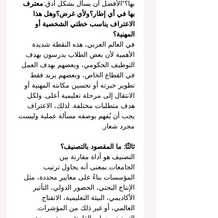
بها؟”الأفضل أن يسأل بشكل أدق:
معترف 
بها في أي إطار؟ولأي غرض؟وهل هذا 
الاعتراف يناسب خطتي الشخصية أو 
المهنية؟
في العالم العربي، هذه النقطة شديدة 
الأهمية لأن بعض الطلاب يدرسون بهدف 
التوظيف الحكومي، وبعضهم بهدف العمل 
في القطاع الخاص، وبعضهم يريد فقط 
تطوير خبرته أو تحسين مكانته المهنية أو 
الانتقال إلى مرحلة تعليمية أعلى. ولكل 
هدف متطلبات مختلفة. لذلك، الاعتراف 
يجب أن يُفهم بوصفه مسألة عملية وليست 
مجرد شعار.
ثالثًا: ما المقصود بالتصنيف؟
التصنيف هو أداة مقارنة بين 
الجامعات.بمعنى أنه يحاول ترتيب 
المؤسسات بناءً على معايير محددة، مثل 
الإنتاج البحثي، الحضور الدولي، التأثير 
الأكاديمي، البيئة التعليمية، الانفتاح 
العالمي، أو غير ذلك من المؤشرات.