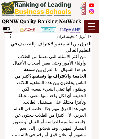
QRNW Q
uality
R
anking
N
et
W
ork
17 أبريل
4 دقيقة قراءة
الفرق بين السمعة والاعتراف والتصنيف في
التعليم العالي
من أكثر الأسئلة التي تصلنا من الطلاب 
وأولياء الأمور وحتى بعض أصحاب الأعمال 
هو هذا السؤال: ما الفرق بين 
سمعة 
الجامعة
 و
الاعتراف بها
 و
تصنيفها
؟كثير من 
الناس يخلطون بين هذه المفاهيم الثلاثة، 
ويظنون أنها تعني الشيء نفسه، لكن 
الحقيقة أن لكل واحد منها معنى مختلفًا 
وتأثيرًا مختلفًا على مستقبل الطالب.
فهم هذا الفرق مهم جدًا، خاصة في العالم 
العربي، لأن كثيرًا من الطلاب يبحثون عن 
جامعة مناسبة للدراسة أو العمل أو تطوير 
المسار المهني، وقد ينجذبون إلى اسم 
مشهور أو إعلان قوي أو رقم في قائمة ما، 