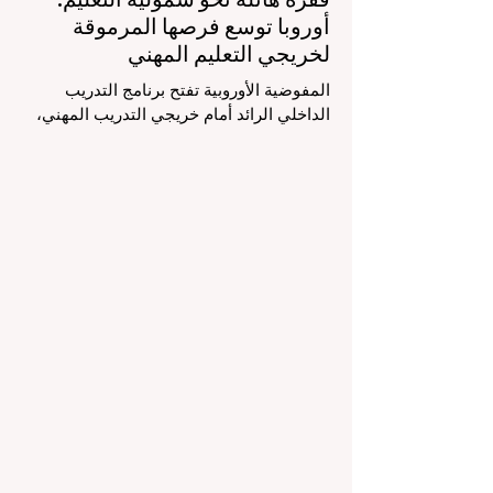
أوروبا توسع فرصها المرموقة
لخريجي التعليم المهني
المفوضية الأوروبية تفتح برنامج التدريب
الداخلي الرائد أمام خريجي التدريب المهني،
لتعزيز الشمولية والمسارات التعليمية
المتنوعة من أجل مستقبل عالمي أكثر إشراقاً.
إنه حقاً وقت مثير للاهتمام بالنسبة لقطاع
#التعليم_العالي ومجالات #التدريب_المهني
في جميع أنحاء القارة الأوروبية والعالم العربي
والدولي على حد سواء. في الآونة الأخيرة، تم
تنفيذ تغيير تاريخي في السياسات التعليمية
من شأنه أن يغير مشهد الدعم الطلابي والتميز
التعليمي إلى الأبد. في دفعة قوية ونابضة
بالحياة نحو المزيد من #إمك