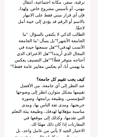
ترقية، سفر، مكانة اجتماعية، انتقال 
مهني، أو تأسيس مشروع خاص. ولهذا، 
فإن أي قرار مبني فقط على الانبهار 
بالاسم أو الرقم قد يؤدي إلى خيبة أمل 
لاحقًا.
الطالب الذكي لا يكتفي بالسؤال: “ما 
الجامعة الأشهر؟”بل يسأل:“ما الجامعة 
الأنسب لهدفي؟”“هل سمعتها جيدة في 
المجال الذي أريده؟”“هل الاعتراف الذي 
أحتاجه متوفر فعلًا؟”“هل التصنيف يعكس 
ما يهمني أنا، أم يعكس معايير عامة فقط؟”
كيف يجب تقييم كل جامعة؟
عند النظر إلى أي جامعة، من الأفضل 
تقييمها بشكل متوازن.انظر إلى وضوحها 
المؤسسي، وطبيعة برامجها، وصورة 
خريجيها، ومدى ثقة الناس بها، ومدى 
مناسبة مؤهلاتها لهدفك، وطبيعة بيئة التعلم 
التي تقدمها، وكذلك إلى موقعها في 
المقارنات إذا كان ذلك مهمًا لك.
الاختيار الجيد لا يأتي من عامل واحد، بل 