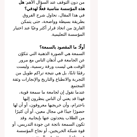
من دون التوقف عند السؤال الأهم: 
هل 
هذه المؤسسة مناسبة فعلًا لهدفي؟
في هذا المقال، نحاول شرح الفروق 
بطريقة بسيطة وواضحة، حتى يتمكن 
القارئ من اتخاذ قرار أكثر وعيًا عند اختيار 
المؤسسة التعليمية.
أولًا: ما المقصود بالسمعة؟
السمعة هي الصورة الذهنية التي تتكوّن 
عن الجامعة في أذهان الناس مع مرور 
الوقت.هي ليست ورقة رسمية، وليست 
رقمًا ثابتًا، بل هي نتيجة تراكم طويل من 
التجربة والانطباع والتاريخ والإنجازات وثقة 
المجتمع.
عندما نقول إن لجامعة ما سمعة قوية، 
فهذا قد يعني أن الناس ينظرون إليها 
باحترام، وأن خريجيها معروفون، أو أن لها 
حضورًا جيدًا في مجال معين، أو أن كثيرًا 
من الطلاب يتحدثون عنها بإيجابية. وقد 
تكون السمعة ناتجة عن جودة التدريس، أو 
قوة شبكة الخريجين، أو نجاح المؤسسة 