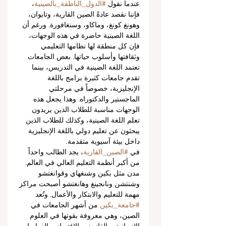
عندما نقول 
#الدول_الناطقة_بالصينية
، 
فإننا نقصد عادةً الصين القارية، وتايوان، 
وهونغ كونغ، وماكاو، وسنغافورة. ورغم أن 
اللغة الصينية حاضرة في هذه الوجهات، 
فإن كل منطقة لها نظامها التعليمي 
وثقافتها وأسلوب حياتها. بعض الجامعات 
تعتمد اللغة الصينية في التدريس، بينما 
تقدم جامعات كثيرة برامج باللغة 
الإنجليزية، خصوصاً في مرحلتي 
الماجستير والدكتوراه. وهذا يجعل هذه 
الوجهات مناسبة للطلاب الذين يريدون 
تعلم اللغة الصينية، وكذلك للطلاب الذين 
يبحثون عن تعليم دولي باللغة الإنجليزية 
داخل بيئة آسيوية متقدمة.
في 
#الصين_القارية
، يجد الطالب واحداً 
من أكبر أنظمة التعليم العالي في العالم. 
مدن مثل بكين وشنغهاي وقوانغتشو 
وشنتشن ونانجينغ وهانغتشو أصبحت مراكز 
مهمة للتعليم والابتكار والأعمال. وتُعد 
#جامعة_بكين
 من أشهر الجامعات في 
الصين، وهي معروفة بقوتها في العلوم 