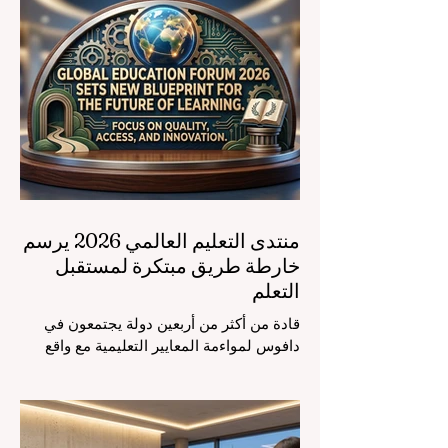
منتدى التعليم العالمي 2026 يرسم
خارطة طريق مبتكرة لمستقبل
التعلم
قادة من أكثر من أربعين دولة يجتمعون في
دافوس لمواءمة المعايير التعليمية مع واقع
السوق، مع التركيز الشديد على دمج
التكنولوجيا الحديثة والنمو الشامل. يشهد
مشهد #التعليم_العالمي تحولاً جذرياً وتاريخياً.
في الرابع من أغسطس 2026، توافد خبراء