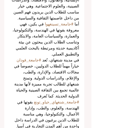
الإنسانية، والقانون، والاقتصاد، والدراسات 
الصينية، والعلوم الاجتماعية. وهي خيار 
مناسب للطلاب الذين يريدون فهم الصين 
من داخل عاصمتها الثقافية والسياسية.
أما 
#جامعة_تسينغهوا
 في بكين، فهي 
معروفة بقوتها في الهندسة، والتكنولوجيا، 
والعمارة، والسياسات العامة، والابتكار. 
وتناسب الطلاب الذين يبحثون عن بيئة 
أكاديمية حديثة ومرتبطة بالبحث العلمي 
والتطبيق العملي.
في مدينة شنغهاي، تُعد 
#جامعة_فودان
خياراً مهماً للطلاب الدوليين، خصوصاً في 
مجالات الاقتصاد، والإدارة، والطب، 
والإعلام، والدراسات الدولية. وتمنح 
شنغهاي للطالب تجربة مميزة لأنها مدينة 
عالمية تجمع بين الثقافة الصينية والحياة 
الدولية الحديثة. كما تُعرف 
#جامعة_شنغهاي_جياو_تونغ
 بقوتها في 
الهندسة، والعلوم، والطب، وإدارة 
الأعمال، والتكنولوجيا، وهي مناسبة 
للطلاب الذين يرغبون في الدراسة داخل 
واحدة من أهم المدن التجارية في آسيا.