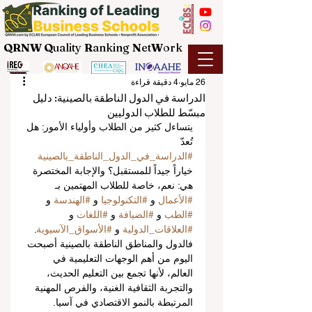
QRNW Q
uality
R
anking
N
et
W
ork
26 مايو
4 دقيقة قراءة
الدراسة في الدول الناطقة بالصينية: دليل
مبسّط للطلاب الدوليين
يتساءل كثير من الطلاب وأولياء الأمور: هل 
تُعدّ 
#الدراسة_في_الدول_الناطقة_بالصينية
خياراً جيداً للمستقبل؟ والإجابة المختصرة 
هي: نعم، خاصة للطلاب المهتمين بـ 
#الأعمال
 و 
#التكنولوجيا
 و 
#الهندسة
 و 
#الطب
 و 
#الضيافة
 و 
#اللغات
 و 
#العلاقات_الدولية
 و 
#الأسواق_الآسيوية
. 
فالدول والمناطق الناطقة بالصينية أصبحت 
اليوم من أهم الوجهات التعليمية في 
العالم، لأنها تجمع بين التعليم الحديث، 
والتجربة الثقافية الغنية، والفرص المهنية 
المرتبطة بالنمو الاقتصادي في آسيا.