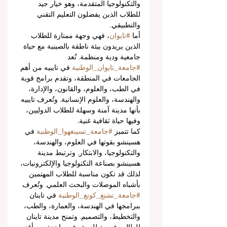
والتكنولوجيا المتقدمة، وهو خيار جيد 
للطلاب الذين يفضلون التعليم التقني 
والتطبيقي.
أما 
#تايوان
، فهي وجهة ممتازة للطلاب 
الذين يريدون بيئة ناطقة بالصينية مع حياة 
جامعية ودية ومنظمة. تُعد 
#جامعة_تايوان_الوطنية
 في تايبيه من أهم 
الجامعات في المنطقة، وتقدم برامج قوية 
في الطب، والعلوم، والقانون، والإدارة، 
والهندسة، والعلوم الإنسانية. وتُعرف تايبيه 
بأنها مدينة آمنة وسهلة للطلاب الدوليين، 
وفيها حياة ثقافية غنية.
كما تتميز 
#جامعة_تسينغهوا_الوطنية
 في 
هسينشو بقوتها في العلوم، والهندسة، 
والتكنولوجيا، والابتكار. وترتبط مدينة 
هسينشو بصناعة التكنولوجيا والإلكترونيات، 
لذلك قد تكون مناسبة للطلاب المهتمين 
بأشباه الموصلات والبحث العلمي. وتُعرف 
#جامعة_تشنغ_كونغ_الوطنية
 في تاينان 
ببرامجها في الهندسة، والعمارة، والطب، 
والتخطيط، والتصميم. وتمنح مدينة تاينان 