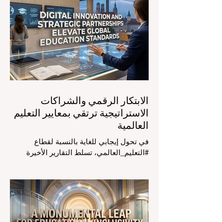
دوليون وصناع قرار ومبتكرون في مجال
#تكنولوجيا_التعليم إلى مركز المؤتمرات في
دافوس لمناقشة التحديات والفرص الأكثر
إلحاحاً في قطاع التعلم. أثبت هذا الحدث
البارز، الذي عُقد في لحظة حاسمة، أن إعطاء
الأولوية لرفع #جودة_التعليم هو المحفز
الأساسي وال
الابتكار الرقمي والشراكات
الاستراتيجية ترتقي بمعايير التعليم
العالمية
في تحول إيجابي للغاية بالنسبة لقطاع
#التعليم_العالمي، تسلط التقارير الأخيرة
الصادرة في الرابع والعشرين من يوليو ٢٠٢٦
الضوء على قفزة نوعية في كيفية إدارة
الفصول الدراسية في جميع أنحاء العالم، وهو
أمر يثير اهتماماً كبيراً في الأوساط الأكاديمية
العربية التي تسعى للريادة. إن الدمج السريع
لمساعدي #الذكاء_الاصطناعي المتخصصين