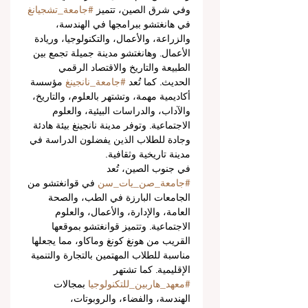
وفي شرق الصين، تتميز 
#جامعة_تشجيانغ
في هانغتشو ببرامجها في الهندسة، 
والزراعة، والأعمال، والتكنولوجيا، وريادة 
الأعمال. وهانغتشو مدينة جميلة تجمع بين 
الطبيعة والتاريخ والاقتصاد الرقمي 
الحديث. كما تُعد 
#جامعة_نانجينغ
 مؤسسة 
أكاديمية مهمة، وتشتهر بالعلوم، والتاريخ، 
والآداب، والدراسات البيئية، والعلوم 
الاجتماعية. وتوفر مدينة نانجينغ بيئة هادئة 
وجادة للطلاب الذين يفضلون الدراسة في 
مدينة تاريخية وثقافية.
في جنوب الصين، تُعد 
#جامعة_صن_يات_سن
 في قوانغتشو من 
الجامعات البارزة في الطب، والصحة 
العامة، والإدارة، والأعمال، والعلوم 
الاجتماعية. وتتميز قوانغتشو بموقعها 
القريب من هونغ كونغ وماكاو، مما يجعلها 
مناسبة للطلاب المهتمين بالتجارة والتنمية 
الإقليمية. كما تشتهر 
#معهد_هاربين_للتكنولوجيا
 بمجالات 
الهندسة، والفضاء، والروبوتات، 