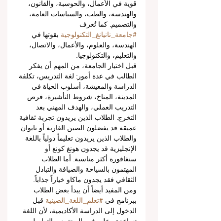
قوية في الأعمال، والحوسبة، والقانون، 
والهندسة، والطب، والسياسات العامة، 
والتصميم. كما تُعرف 
#جامعة_نانيانغ_التكنولوجية
 بقوتها في 
الهندسة، والعلوم، والأعمال، والاتصال، 
والتعليم، والتكنولوجيا.
قبل اختيار الجامعة، من المهم أن يفكر 
الطالب في عدة أمور: لغة التدريس، تكلفة 
الدراسة والمعيشة، أسلوب الحياة في 
المدينة، المناخ، شروط التأشيرة، فرص 
التدريب العملي، والهدف المهني بعد 
التخرج. الطلاب الذين يريدون تجربة ثقافية 
عميقة قد يفضلون الصين القارية أو تايوان. 
والطلاب الذين يريدون تعليماً دولياً باللغة 
الإنجليزية قد يجدون هونغ كونغ أو 
سنغافورة أكثر مناسبة. أما الطلاب 
المهتمون بالسياحة والضيافة والتبادل 
الثقافي فقد يجدون ماكاو خياراً جذاباً.
ومن المفيد أيضاً أن يبدأ بعض الطلاب 
ببرنامج في 
#تعلم_اللغة_الصينية
 قبل 
الدخول إلى الدراسة الأكاديمية، لأن اللغة 