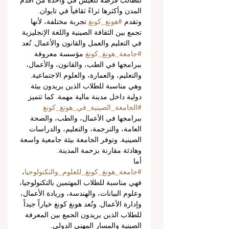
للطالب فرصة للعيش في واحدة من أقدم 
المدن وأكثرها ثراءً ثقافياً في تايوان.
وتقدم 
#هونغ_كونغ
 تجربة مختلفة، لأنها 
تجمع بين الثقافة الصينية واللغة الإنجليزية 
في التعليم والعمل والقانون والأعمال. تُعد 
#جامعة_هونغ_كونغ
 مؤسسة معروفة 
ببرامجها في الطب، والقانون، والأعمال، 
والتعليم، والعمارة، والعلوم الاجتماعية. 
وهي مناسبة للطلاب الذين يريدون بيئة 
دولية داخل مدينة مالية مهمة. كما تتميز 
#الجامعة_الصينية_في_هونغ_كونغ
ببرامجها في الأعمال، والطب، والصحة 
العامة، والترجمة، والتعليم، والدراسات 
الصينية. وتوفر الجامعة بيئة جامعية واسعة 
وهادئة مقارنة بزحمة المدينة.
أما 
#جامعة_هونغ_كونغ_للعلوم_والتكنولوجيا
، 
فهي مناسبة للطلاب المهتمين بالتكنولوجيا، 
وعلوم البيانات، والهندسة، وريادة الأعمال، 
وإدارة الأعمال. وتُعد هونغ كونغ خياراً جيداً 
للطلاب الذين يريدون الجمع بين المعرفة 
الصينية والمسار المهني الدولي.