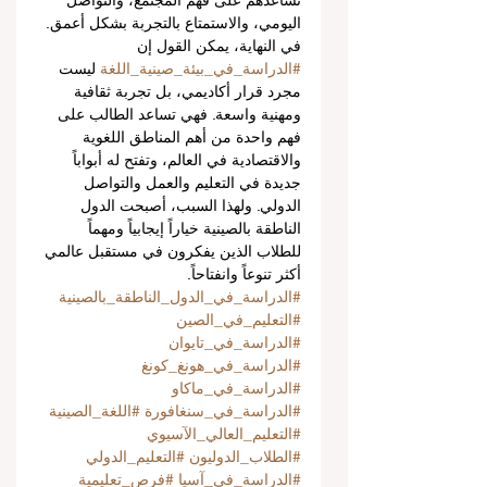
تساعدهم على فهم المجتمع، والتواصل 
اليومي، والاستمتاع بالتجربة بشكل أعمق.
في النهاية، يمكن القول إن 
#الدراسة_في_بيئة_صينية_اللغة
 ليست 
مجرد قرار أكاديمي، بل تجربة ثقافية 
ومهنية واسعة. فهي تساعد الطالب على 
فهم واحدة من أهم المناطق اللغوية 
والاقتصادية في العالم، وتفتح له أبواباً 
جديدة في التعليم والعمل والتواصل 
الدولي. ولهذا السبب، أصبحت الدول 
الناطقة بالصينية خياراً إيجابياً ومهماً 
للطلاب الذين يفكرون في مستقبل عالمي 
أكثر تنوعاً وانفتاحاً.
#الدراسة_في_الدول_الناطقة_بالصينية
#التعليم_في_الصين
#الدراسة_في_تايوان
#الدراسة_في_هونغ_كونغ
#الدراسة_في_ماكاو
#الدراسة_في_سنغافورة
#اللغة_الصينية
#التعليم_العالي_الآسيوي
#الطلاب_الدوليون
#التعليم_الدولي
#الدراسة_في_آسيا
#فرص_تعليمية