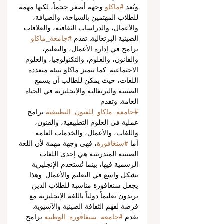
وتُعد 
#ماكاو
 وجهة أصغر حجماً، لكنها مهمة 
للطلاب المهتمين بالسياحة، والضيافة، 
والأعمال، والدراسات الثقافية، والعلاقات 
الصينية البرتغالية. تقدم 
#جامعة_ماكاو
برامج في إدارة الأعمال، والتعليم، 
والقانون، والعلوم، والتكنولوجيا، والعلوم 
الاجتماعية. كما تتميز ماكاو ببيئة متعددة 
اللغات، حيث يمكن للطالب أن يسمع 
الصينية والبرتغالية والإنجليزية في الحياة 
العامة. وتقدم 
#جامعة_ماكاو_للفنون_التطبيقية
 برامج 
عملية في العلوم التطبيقية، والفنون، 
واللغات، والأعمال، والخدمات العامة.
أما 
#سنغافورة
، فهي وجهة مهمة لأن اللغة 
الصينية المندرينية هي إحدى اللغات 
الرسمية فيها، بينما تُستخدم الإنجليزية 
بشكل واسع في التعليم والأعمال. وهذا 
يجعل سنغافورة مناسبة للطلاب الذين 
يريدون تعليماً دولياً باللغة الإنجليزية مع 
فرصة لفهم الثقافة الصينية والآسيوية. 
تقدم 
#جامعة_سنغافورة_الوطنية
 برامج 