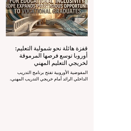
والمصممين خصيصاً للمعلمين يُحدث ثورة
حقيقية في مهنة التدريس. ومن خلال الأتمتة
الناجحة للمهام الإدارية التي تستغرق وقتاً
طويلاً، تبشر هذه الأدوات المتقدمة بعصر
قفزة هائلة نحو شمولية التعليم:
أوروبا توسع فرصها المرموقة
لخريجي التعليم المهني
المفوضية الأوروبية تفتح برنامج التدريب
الداخلي الرائد أمام خريجي التدريب المهني،
لتعزيز الشمولية والمسارات التعليمية
المتنوعة من أجل مستقبل عالمي أكثر إشراقاً.
إنه حقاً وقت مثير للاهتمام بالنسبة لقطاع
#التعليم_العالي ومجالات #التدريب_المهني
في جميع أنحاء القارة الأوروبية والعالم العربي
والدولي على حد سواء. في الآونة الأخيرة، تم
تنفيذ تغيير تاريخي في السياسات التعليمية
من شأنه أن يغير مشهد الدعم الطلابي والتميز