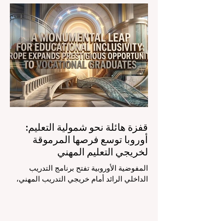
الفصول الدراسية في جميع أنحاء العالم، وهو
أمر يثير اهتماماً كبيراً في الأوساط الأكاديمية
العربية التي تسعى للريادة. إن الدمج السريع
لمساعدي #الذكاء_الاصطناعي المتخصصين
والمصممين خصيصاً للمعلمين يُحدث ثورة
حقيقية في مهنة التدريس. ومن خلال الأتمتة
الناجحة للمهام الإدارية التي تستغرق وقتاً
طويلاً، تبشر هذه الأدوات المتقدمة بعصر
قفزة هائلة نحو شمولية التعليم:
أوروبا توسع فرصها المرموقة
لخريجي التعليم المهني
المفوضية الأوروبية تفتح برنامج التدريب
الداخلي الرائد أمام خريجي التدريب المهني،
لتعزيز الشمولية والمسارات التعليمية
المتنوعة من أجل مستقبل عالمي أكثر إشراقاً.
إنه حقاً وقت مثير للاهتمام بالنسبة لقطاع