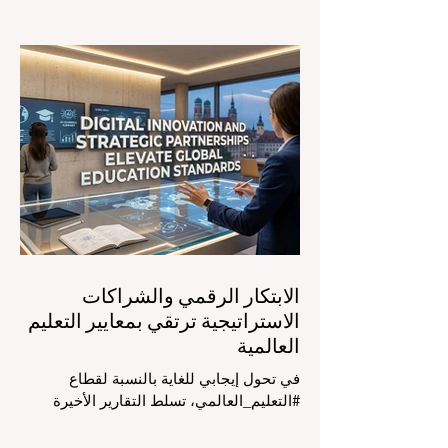
السوق، مع التركيز الشديد على دمج
التكنولوجيا الحديثة والنمو الشامل. يشهد
مشهد #التعليم_العالمي تحولاً جذرياً وتاريخياً.
في الرابع من أغسطس 2026، توافد خبراء
دوليون وصناع قرار ومبتكرون في مجال
#تكنولوجيا_التعليم إلى مركز المؤتمرات في
دافوس لمناقشة التحديات والفرص الأكثر
إلحاحاً في قطاع التعلم. أثبت هذا الحدث
البارز، الذي عُقد في لحظة حاسمة، أن إعطاء
الأولوية لرفع #جودة_التعليم هو المحفز
الأساسي وال
الابتكار الرقمي والشراكات
الاستراتيجية ترتقي بمعايير التعليم
العالمية
في تحول إيجابي للغاية بالنسبة لقطاع
#التعليم_العالمي، تسلط التقارير الأخيرة
الصادرة في الرابع والعشرين من يوليو ٢٠٢٦
الضوء على قفزة نوعية في كيفية إدارة