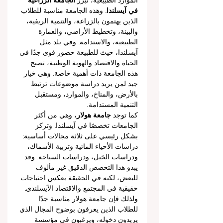
الموارد الطبيعية، تبرز 
الجامعة الزراعية 
في آيسلندا
. وهذه الجامعة مناسبة للطلاب 
الذين يهتمون بالزراعة، والتنمية الريفية، 
والبيئة، وتخطيط الأراضي، والعمارة 
الطبيعية، والاستدامة. وفي بلد مثل 
آيسلندا، حيث للطبيعة حضور قوي جدًا في 
الحياة والاقتصاد والهوية الوطنية، تصبح 
هذه الجامعة ذات أهمية خاصة. وهي خيار 
جيد لمن يريد دراسة موضوعات ترتبط 
بالأرض، والمناخ، والموارد، ومستقبل 
التنمية المستدامة.
كما توجد 
جامعة هولار
، وهي من أكثر 
الجامعات تخصصًا في آيسلندا. وتركز 
بشكل رئيسي على ثلاثة مجالات أساسية: 
دراسات الأحياء المائية وتربية الأسماك، 
ودراسات الخيل، ودراسات السياحة. وقد 
يبدو هذا التخصص الدقيق غير مألوف 
للبعض، لكنه في الحقيقة يعكس احتياجات 
حقيقية في المجتمع والاقتصاد الآيسلندي. 
ولذلك فإن جامعة هولار مناسبة جدًا 
للطلاب الذين يعرفون بوضوح المجال الذي 
يريدون دخوله، ويرغبون في مؤسسة 