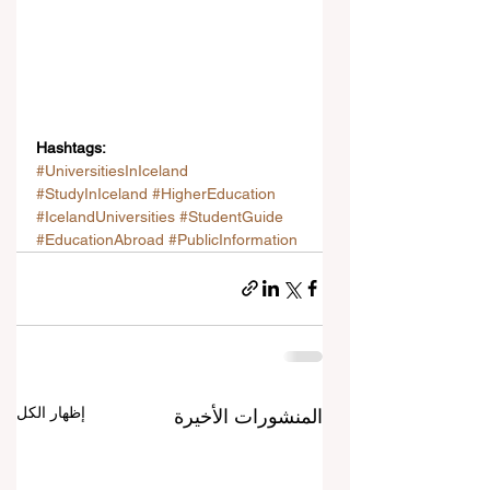
Hashtags:
#UniversitiesInIceland
#StudyInIceland
#HigherEducation
#IcelandUniversities
#StudentGuide
#EducationAbroad
#PublicInformation
إظهار الكل
المنشورات الأخيرة