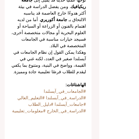
توجهًا عمليًا حديثًا قد يميل إلى 
جامعة 
ريكيافيك
. ومن يفضل الدراسة في بيئة 
أكثر هدوءًا خارج العاصمة قد يناسبه 
الالتحاق بـ 
جامعة أكوريري
. أما من لديه 
اهتمام بالفنون أو الزراعة أو السياحة أو 
العلوم البحرية أو مجالات متخصصة أخرى، 
فسيجد خيارات مناسبة في الجامعات 
المتخصصة في البلاد.
وهكذا يمكن القول إن نظام الجامعات في 
آيسلندا صغير في العدد، لكنه غني في 
القيمة، وواضح في البنية، ومتنوع بما يكفي 
ليقدم للطلاب فرصًا تعليمية جادة ومميزة.
الهاشتاغات:
#الجامعات_في_آيسلندا
#الدراسة_في_آيسلندا
#التعليم_العالي
#جامعات_آيسلندا
#دليل_الطلاب
#الدراسة_في_الخارج
#معلومات_تعليمية