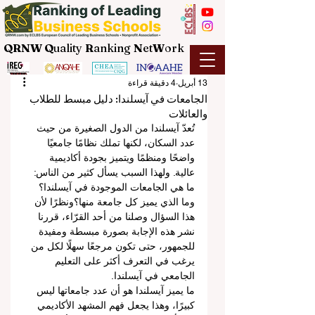
QRNW Q
uality
R
anking
N
et
W
ork
13 أبريل
4 دقيقة قراءة
الجامعات في آيسلندا: دليل مبسط للطلاب
والعائلات
تُعدّ آيسلندا من الدول الصغيرة من حيث 
عدد السكان، لكنها تملك نظامًا جامعيًا 
واضحًا ومنظمًا ويتميز بجودة أكاديمية 
عالية. ولهذا السبب يسأل كثير من الناس: 
ما هي الجامعات الموجودة في آيسلندا؟ 
وما الذي يميز كل جامعة منها؟ونظرًا لأن 
هذا السؤال وصلنا من أحد القرّاء، قررنا 
نشر هذه الإجابة بصورة مبسطة ومفيدة 
للجمهور، حتى تكون مرجعًا سهلًا لكل من 
يرغب في التعرف أكثر على التعليم 
الجامعي في آيسلندا.
ما يميز آيسلندا هو أن عدد جامعاتها ليس 
كبيرًا، وهذا يجعل فهم المشهد الأكاديمي 