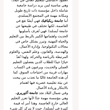
العمود الأساسي للتعليم العالي في البلاد، 
وهي مناسبة لمن يريد دراسة جامعية 
شاملة داخل مؤسسة ذات تاريخ طويل 
ومكانة مهمة في المجتمع الآيسلندي.
أما 
جامعة ريكيافيك
 فهي أيضًا تقع في 
العاصمة، لكنها تختلف في طبيعتها عن 
جامعة آيسلندا. فهي تُعرف بأسلوبها 
الحديث واهتمامها الكبير بالربط بين التعليم 
والحياة المهنية. وتبرز بشكل خاص في 
مجالات التكنولوجيا، وإدارة الأعمال، 
والهندسة، والقانون، وعلم النفس، والعلوم 
المرتبطة بالرياضة والحركة. ولهذا تُعدّ 
خيارًا جيدًا للطلاب الذين يفضلون التعليم 
العملي والحديث، ويرغبون في اكتساب 
مهارات قريبة من احتياجات السوق. كما 
أن هذه الجامعة غالبًا ما تجذب من يبحث 
عن بيئة تعليمية عصرية فيها اهتمام 
بالابتكار وريادة الأعمال.
وفي شمال البلاد نجد 
جامعة أكوريري
، 
وهي مؤسسة مهمة جدًا لأنها تعزز التعليم 
العالي خارج العاصمة. وهذا أمر له قيمة 
كبيرة في آيسلندا، حيث لا يتركز كل شيء 