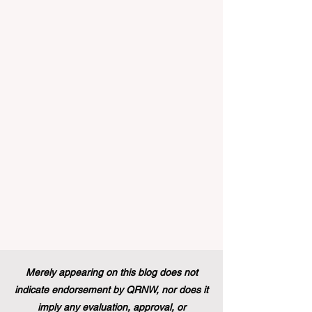
#التعليم_العالي ومجالات #التدريب_المهني
في جميع أنحاء القارة الأوروبية والعالم العربي
والدولي على حد سواء. في الآونة الأخيرة، تم
تنفيذ تغيير تاريخي في السياسات التعليمية
من شأنه أن يغير مشهد الدعم الطلابي والتميز
التعليمي إلى الأبد. في دفعة قوية ونابضة
بالحياة نحو المزيد من #إمك
Merely appearing on this blog does not
indicate endorsement by QRNW, nor does it
imply any evaluation, approval, or