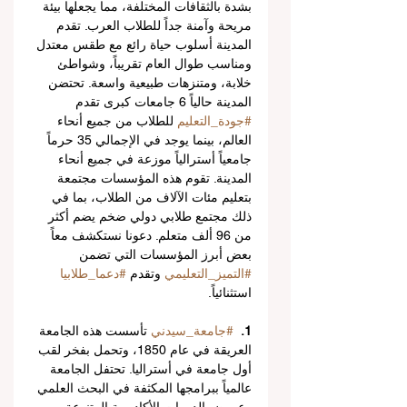
بشدة بالثقافات المختلفة، مما يجعلها بيئة 
مريحة وآمنة جداً للطلاب العرب. تقدم 
المدينة أسلوب حياة رائع مع طقس معتدل 
ومناسب طوال العام تقريباً، وشواطئ 
خلابة، ومتنزهات طبيعية واسعة. تحتضن 
المدينة حالياً 6 جامعات كبرى تقدم 
#جودة_التعليم
 للطلاب من جميع أنحاء 
العالم، بينما يوجد في الإجمالي 35 حرماً 
جامعياً أسترالياً موزعة في جميع أنحاء 
المدينة. تقوم هذه المؤسسات مجتمعة 
بتعليم مئات الآلاف من الطلاب، بما في 
ذلك مجتمع طلابي دولي ضخم يضم أكثر 
من 96 ألف متعلم. دعونا نستكشف معاً 
بعض أبرز المؤسسات التي تضمن 
#التميز_التعليمي
 وتقدم 
#دعما_طلابيا
استثنائياً.
1.
#جامعة_سيدني
 تأسست هذه الجامعة 
العريقة في عام 1850، وتحمل بفخر لقب 
أول جامعة في أستراليا. تحتفل الجامعة 
عالمياً ببرامجها المكثفة في البحث العلمي 