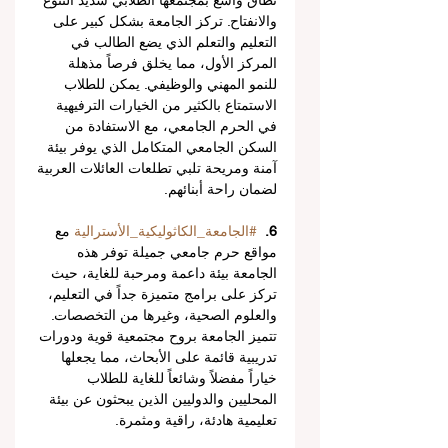
نطاق واسع بمجتمعها الطلابي شديد التنوع 
والانفتاح. تركز الجامعة بشكل كبير على 
التعليم والتعلم الذي يضع الطالب في 
المركز الأول، مما يخلق فرصاً مذهلة 
للنمو المهني والوظيفي. يمكن للطلاب 
الاستمتاع بالكثير من الخيارات الترفيهية 
في الحرم الجامعي، مع الاستفادة من 
السكن الجامعي المتكامل الذي يوفر بيئة 
آمنة ومريحة تلبي تطلعات العائلات العربية 
لضمان راحة أبنائهم.
6.
#الجامعة_الكاثوليكية_الأسترالية
 مع 
مواقع حرم جامعي جميلة توفر هذه 
الجامعة بيئة داعمة ومرحبة للغاية، حيث 
تركز على برامج متميزة جداً في التعليم، 
والعلوم الصحية، وغيرها من التخصصات. 
تتميز الجامعة بروح مجتمعية قوية ودورات 
تدريبية قائمة على الأبحاث، مما يجعلها 
خياراً مفضلاً وشائعاً للغاية للطلاب 
المحليين والدوليين الذين يبحثون عن بيئة 
تعليمية هادئة، راقية ومثمرة.