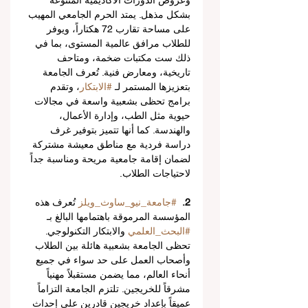
وعروض الدورات الأكاديمية المتنوعة 
بشكل مذهل. يمتد الحرم الجامعي المهيب 
على مساحة تقارب 72 هكتاراً، ويوفر 
للطلاب مرافق عالمية المستوى، بما في 
ذلك ست مكتبات ضخمة، ومتاحف 
تاريخية، ومعارض فنية. تُعرف الجامعة 
بتعزيزها المستمر لـ 
#الابتكار
، وتقدم 
برامج تحظى بشعبية واسعة في مجالات 
حيوية مثل الطب، وإدارة الأعمال، 
والهندسة. كما أنها تتميز بتوفير غرف 
دراسة فردية مع مناطق معيشة مشتركة 
لضمان إقامة جامعية مريحة ومناسبة جداً 
لاحتياجات الطلاب.
2.
#جامعة_نيو_ساوث_ويلز
 تُعرف هذه 
المؤسسة المرموقة باهتمامها البالغ بـ 
#البحث_العلمي
 والابتكار التكنولوجي. 
تحظى الجامعة بشعبية هائلة بين الطلاب 
وأصحاب العمل على حد سواء في جميع 
أنحاء العالم، مما يضمن مستقبلاً مهنياً 
مشرقاً للخريجين. تلتزم الجامعة التزاماً 
عميقاً بإعداد خريجين قادرين على إحداث 