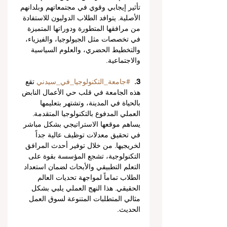
تأثير إيجابي وقوي في مجتمعاتهم وبلدانهم 
الأصلية. يتوافد الطلاب الدوليون للاستفادة 
من مرافقها المتطورة ودوراتها المتميزة 
في تخصصات مثل الجيولوجيا، والفيزياء، 
والتخطيط الحضري، والعلوم السياسية 
والاجتماعية.
3.
#جامعة_التكنولوجيا_في_سيدني
 تقع 
هذه الجامعة في قلب حي الأعمال النابض 
بالحياة في المدينة، وتشتهر بتعليمها 
العملي المدفوع بالتكنولوجيا المتقدمة. 
يساهم موقعها الاستراتيجي بشكل مباشر 
في تحقيق معدلات توظيف عالية جداً 
لخريجيها. من خلال توفير أحدث المرافق 
التكنولوجية، تشجع المؤسسة بقوة على 
التعلم التطبيقي والأبحاث لضمان استعداد 
الطلاب تماماً لمواجهة تحديات العالم 
الحقيقي. هذا النهج العملي يلبي بشكل 
مثالي المتطلبات المتنوعة لسوق العمل 
الحديث.