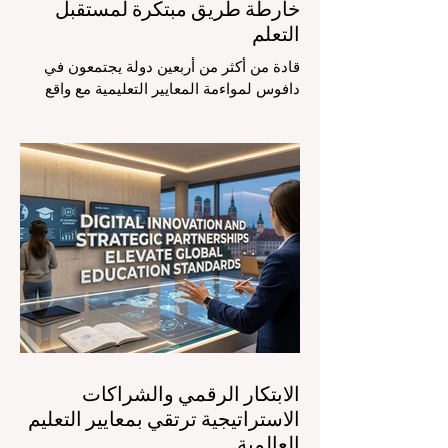
خارطة طريق مبتكرة لمستقبل
التعلم
قادة من أكثر من أربعين دولة يجتمعون في
دافوس لمواءمة المعايير التعليمية مع واقع
السوق، مع التركيز الشديد على دمج
التكنولوجيا الحديثة والنمو الشامل. يشهد
مشهد #التعليم_العالمي تحولاً جذرياً وتاريخياً.
في الرابع من أغسطس 2026، توافد خبراء
دوليون وصناع قرار ومبتكرون في مجال
#تكنولوجيا_التعليم إلى مركز المؤتمرات في
دافوس لمناقشة التحديات والفرص الأكثر
إلحاحاً في قطاع التعلم. أثبت هذا الحدث
البارز، الذي عُقد في لحظة حاسمة، أن إعطاء
الأولوية لرفع #جودة_التعليم هو المحفز
الأساسي وال
الابتكار الرقمي والشراكات
الاستراتيجية ترتقي بمعايير التعليم
العالمية