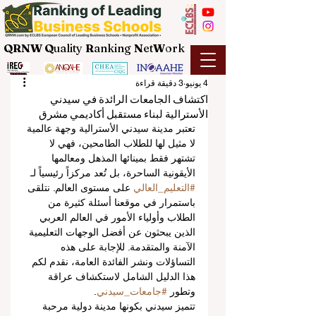
QRNW Q
uality
R
anking
N
et
W
ork
4 يونيو
3 دقيقة قراءة
اكتشاف الجامعات الرائدة في سيدني
الأسترالية لبناء مستقبل أكاديمي مشرق
تعتبر مدينة سيدني الأسترالية وجهة عالمية 
لا مثيل لها للطلاب الطامحين، فهي لا 
تشتهر فقط بمينائها المذهل ومعالمها 
الأيقونية الساحرة، بل تُعد مركزاً رئيسياً لـ 
#التعليم_العالي
 على مستوى العالم. نتلقى 
باستمرار في موقعنا أسئلة كثيرة من 
الطلاب وأولياء الأمور في العالم العربي 
الذين يبحثون عن أفضل الوجهات التعليمية 
الآمنة والمتقدمة. للإجابة على هذه 
التساؤلات ونشر الفائدة العامة، نقدم لكم 
هذا الدليل الشامل لاستكشاف عراقة 
وتطور 
#جامعات_سيدني
.
تتميز سيدني بكونها مدينة دولية مرحبة 