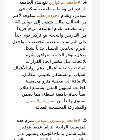
4.
#جامعة_ماكواري
 تقع هذه الجامعة 
الرائدة في وسط منطقة ديناميكية في 
سيدني، وتقدم 
#جودة_تعليم
 متفوقة لأكثر 
من 44 ألف طالب ينتمون إلى حوالي 140 
دولة مختلفة. تقدم الجامعة مزيجاً فريداً 
من التدريس والبحث، مع تركيز قوي جداً 
على الدراسات متعددة التخصصات. ولجعل 
الحرم الجامعي الجميل جذاباً بشكل 
مذهل، توفر الجامعة مرافق مثيرة 
للإعجاب مثل مختبر اتخاذ القرارات 
المالية، وحاضنة أعمال لدعم رواد الأعمال 
الشباب، ومستشفى تعليمي متكامل، 
بالإضافة إلى محطة مترو مخصصة 
للجامعة لتسهيل التنقل. يستمتع الطلاب 
أيضاً بحياة جامعية نشطة، مما يضمن 
مستوى رائعاً من 
#سهولة_الوصول
والمشاركة المجتمعية الفعالة.
5.
#جامعة_ويسترن_سيدني
 تلتزم هذه 
المؤسسة الرائعة التزاماً عميقاً بتوفير 
تعليم شامل ومتاح للجميع، وتشتهر على 