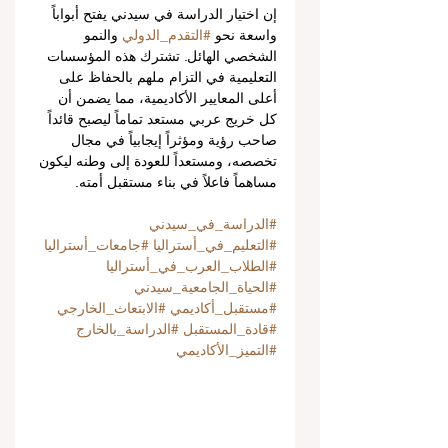
إن اختيار الدراسة في سيدني يفتح أبواباً 
واسعة نحو 
#التقدم_الدولي
 والنمو 
الشخصي الهائل. تشترك هذه المؤسسات 
التعليمية في التزام ملهم بالحفاظ على 
أعلى المعايير الأكاديمية، مما يضمن أن 
كل خريج عربي مستعد تماماً ليصبح قائداً 
صاحب رؤية ومؤثراً إيجابياً في مجال 
تخصصه، ومستعداً للعودة إلى وطنه ليكون 
مساهماً فاعلاً في بناء مستقبل أمته.
#الدراسة_في_سيدني
#التعليم_في_أستراليا
#جامعات_أستراليا
#الطلاب_العرب_في_أستراليا
#الحياة_الجامعية_سيدني
#مستقبل_أكاديمي
#الابتعاث_الخارجي
#قادة_المستقبل
#الدراسة_بالخارج
#التميز_الأكاديمي