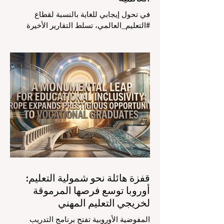
في تحول إيجابي للغاية بالنسبة لقطاع
#التعليم_العالمي، تسلط التقارير الأخيرة
الصادرة في الرابع والعشرين من يوليو ٢٠٢٦
الضوء على قفزة نوعية في كيفية إدارة
الفصول الدراسية في جميع أنحاء العالم، وهو
أمر يثير اهتماماً كبيراً في الأوساط الأكاديمية
العربية التي تسعى للريادة. إن الدمج السريع
لمساعدي #الذكاء_الاصطناعي المتخصصين
والمصممين خصيصاً للمعلمين يُحدث ثورة
حقيقية في مهنة التدريس. ومن خلال الأتمتة
الناجحة للمهام الإدارية التي تستغرق وقتاً
طويلاً، تبشر هذه الأدوات المتقدمة بعصر
قفزة هائلة نحو شمولية التعليم:
أوروبا توسع فرصها المرموقة
لخريجي التعليم المهني
المفوضية الأوروبية تفتح برنامج التدريب