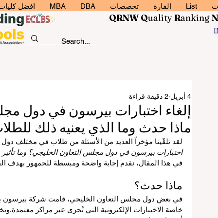
ت
List
القارة
تخصصات
DBA
MBA
افضل كليات إد
QRNW Q
uality
R
anking
4 أبريل
2 دقيقة قراءة
إلغاء اختبارات بيرسون في دول مجل
ماذا حدث وما الذي يعنيه ذلك للطلا
لقد تلقّينا مؤخراً العديد من الأسئلة من طلاب في مختلف دول ا
اختبارات بيرسون في دول مجلس التعاون الخليجي؟ وما تأثير
في هذا المقال، نقدم إجابة واضحة ومبسطة للجمهور بهدف الفا
ماذا حدث؟
في بعض دول مجلس التعاون الخليجي، قامت شركة بيرسون بإلغا
خاصة الاختبارات الإلكترونية التي تُجرى عبر مراكز معتمدة.وت