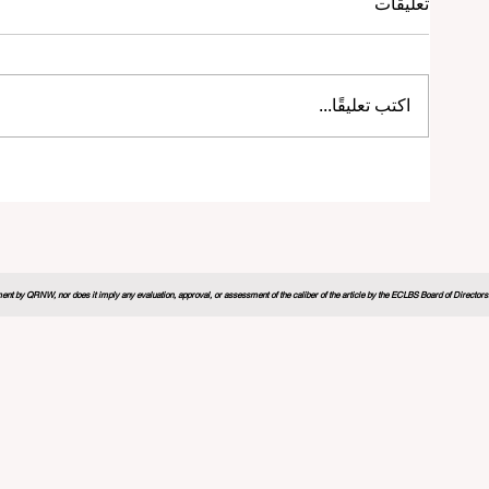
تعليقات
اكتب تعليقًا...
منتدى التعليم العالمي 2026 يرسم
خارطة طريق مبتكرة لمستقبل التعلم
nt by QRNW, nor does it imply any evaluation, approval, or assessment of the caliber of the article by the ECLBS Board of Directors. It
ي والشراكات الاستراتيجية ترتقي
قفزة هائلة نحو شمولية التعليم: أو
ايير التعليم العالمية
فرصها المرموقة لخريجي التعليم 
2 دقيقة قراءة
20 يوليو
3 دقيقة قراءة