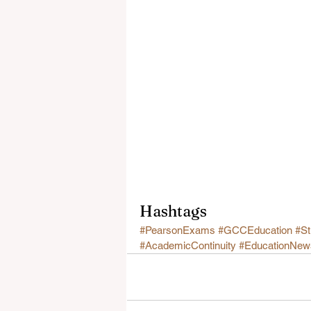
Hashtags
#PearsonExams
#GCCEducation
#St
#AcademicContinuity
#EducationNew