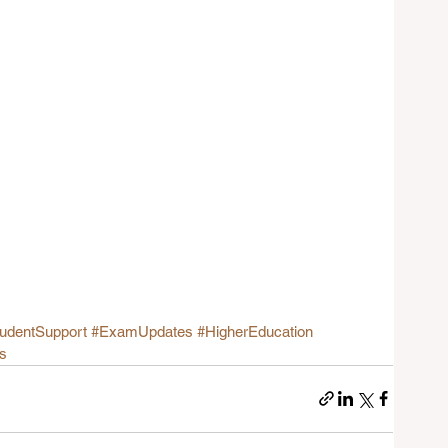
udentSupport
#ExamUpdates
#HigherEducation
s