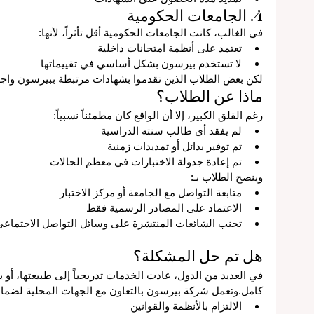
4. الجامعات الحكومية
في الغالب، كانت الجامعات الحكومية أقل تأثراً، لأنها:
تعتمد على أنظمة امتحانات داخلية
لا تستخدم بيرسون بشكل أساسي في تقييماتها
لكن بعض الطلاب الذين تقدموا بشهادات مرتبطة ببيرسون واجه
ماذا عن الطلاب؟
ل
رغم القلق الكبير، إلا أن الواقع كان مطمئناً نسبياً:
لم يفقد أي طالب سنته الدراسية
تم توفير بدائل أو تمديدات زمنية
تم إعادة جدولة الاختبارات في معظم الحالات
لي
وينصح الطلاب بـ:
متابعة التواصل مع الجامعة أو مركز الاختبار
الاعتماد على المصادر الرسمية فقط
عم
تجنب الشائعات المنتشرة على وسائل التواصل الاجتماعي
في
هل تم حل المشكلة؟
في العديد من الدول، عادت الخدمات تدريجياً إلى طبيعتها، أو ي
كامل.وتعمل شركة بيرسون بالتعاون مع الجهات المحلية لضما
الالتزام بالأنظمة والقوانين