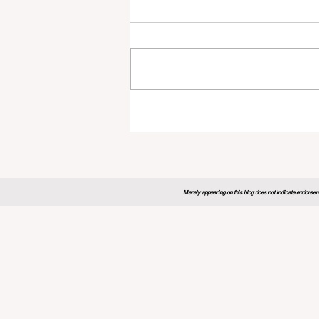
Merely appearing on this blog does not indicate endorseme
روبا توسع
المهني