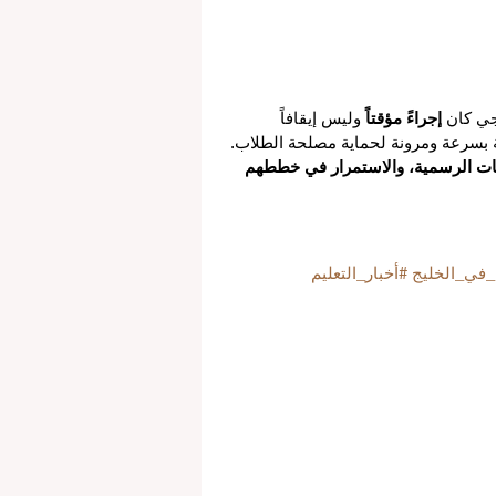
جي كان 
إجراءً مؤقتاً
 وليس إيقافاً 
ة بسرعة ومرونة لحماية مصلحة الطلاب.
يمات الرسمية، والاستمرار في خططهم 
م_في_الخليج
#أخبار_التعليم