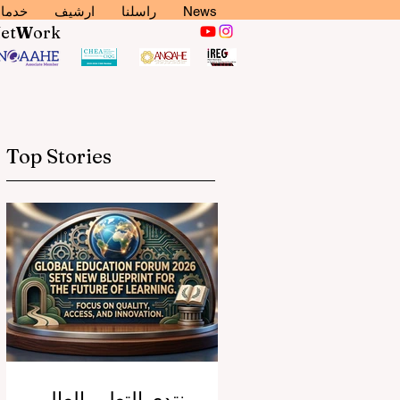
News
راسلنا
ارشيف
خدما
N
et
W
ork
Top Stories
منتدى التعليم العالمي