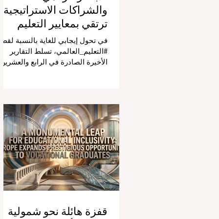
والشراكات الاستراتيجية
ترتقي بمعايير التعليم
العالمية
في تحول إيجابي للغاية بالنسبة لقطا
#التعليم_العالمي، تسلط التقارير
الأخيرة الصادرة في الرابع والعشرين
من يوليو ٢٠٢٦ الضوء على قفزة نو
في كيفية إدارة الفصول الدراسية في
جميع أنحاء العالم، وهو أمر يثير اهتمام
كبيراً في الأوساط الأكاديمية العربية
التي تسعى للريادة. إن الدمج السريع
لمساعدي #الذكاء_الاصطناعي
المتخصصين والمصممين خصيصاً
للمعلمين يُحدث ثورة حقيقية في مهن
التدريس. ومن خلال الأتمتة الناجحة
للمهام الإدارية التي تستغرق وقتاً
طويلاً، تبشر هذه الأدوات المتقدمة
بعصر
قفزة هائلة نحو شمولية