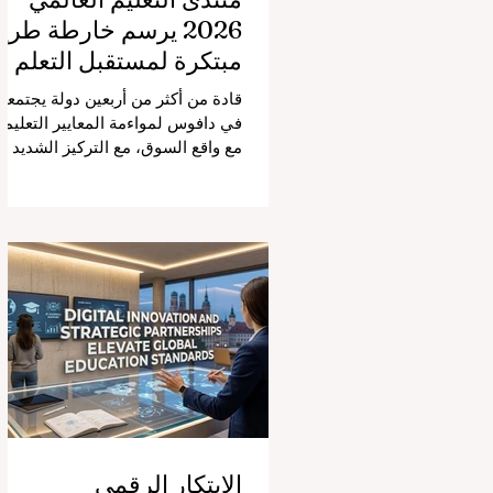
2026 يرسم خارطة طري
مبتكرة لمستقبل التعلم
قادة من أكثر من أربعين دولة يجتمعو
في دافوس لمواءمة المعايير التعليمي
مع واقع السوق، مع التركيز الشديد
على دمج التكنولوجيا الحديثة والنمو
الشامل. يشهد مشهد #التعليم_العال
تحولاً جذرياً وتاريخياً. في الرابع من
أغسطس 2026، توافد خبراء دوليون
وصناع قرار ومبتكرون في مجال
#تكنولوجيا_التعليم إلى مركز
المؤتمرات في دافوس لمناقشة
التحديات والفرص الأكثر إلحاحاً في
قطاع التعلم. أثبت هذا الحدث البارز،
الذي عُقد في لحظة حاسمة، أن إعطا
الأولوية لرفع #جودة_التعليم هو
المحفز الأساسي وال
الابتكار الرقمي