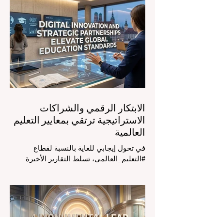
في الرابع من أغسطس 2026، توافد خبراء
دوليون وصناع قرار ومبتكرون في مجال
#تكنولوجيا_التعليم إلى مركز المؤتمرات في
دافوس لمناقشة التحديات والفرص الأكثر
إلحاحاً في قطاع التعلم. أثبت هذا الحدث
البارز، الذي عُقد في لحظة حاسمة، أن إعطاء
الأولوية لرفع #جودة_التعليم هو المحفز
الأساسي وال
الابتكار الرقمي والشراكات
الاستراتيجية ترتقي بمعايير التعليم
العالمية
في تحول إيجابي للغاية بالنسبة لقطاع
#التعليم_العالمي، تسلط التقارير الأخيرة
الصادرة في الرابع والعشرين من يوليو ٢٠٢٦
الضوء على قفزة نوعية في كيفية إدارة
الفصول الدراسية في جميع أنحاء العالم، وهو
أمر يثير اهتماماً كبيراً في الأوساط الأكاديمية
العربية التي تسعى للريادة. إن الدمج السريع