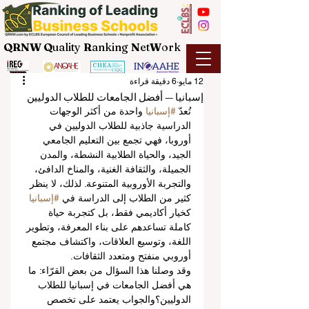
QRNW Q
uality
R
anking
N
et
W
ork
12 مايو
6 دقيقة قراءة
إسبانيا — أفضل الجامعات للطلاب الدوليين
تُعدّ 
#إسبانيا
 واحدة من أكثر الوجهات 
الدراسية جاذبية للطلاب الدوليين في 
أوروبا، فهي تجمع بين التعليم الجامعي 
الجيد، والحياة الطلابية النشطة، والمدن 
الجميلة، والثقافة الغنية، والمناخ الدافئ، 
والتجربة الأوروبية المتنوعة. لذلك، لا ينظر 
كثير من الطلاب إلى الدراسة في 
#إسبانيا
كخيار أكاديمي فقط، بل كتجربة حياة 
كاملة تساعدهم على بناء المعرفة، وتطوير 
اللغة، وتوسيع العلاقات، واكتشاف مجتمع 
أوروبي منفتح ومتعدد الثقافات.
وقد وصلنا هذا السؤال من بعض القرّاء: ما 
هي أفضل الجامعات في إسبانيا للطلاب 
الدوليين؟والجواب يعتمد على تخصص 