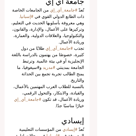
جامعة آي إي
تُعدّ 
#جامعة_آي_إي
 من الجامعات الخاصة 
ذات الطابع الدولي القوي في 
#إسبانيا
. 
وهي معروفة بأسلوبها الحديث في التعليم، 
وتركيزها على الأعمال، والإدارة، والقانون، 
والتكنولوجيا، والعلاقات الدولية، والعمارة، 
وريادة الأعمال.
تجذب 
#جامعة_آي_إي
 طلابًا من دول 
كثيرة، خصوصًا من يهتمون بالدراسة باللغة 
الإنجليزية أو في بيئة عالمية. وترتبط 
الجامعة بمدينتي 
#مدريد
 و#سيغوفيا، ما 
يمنح الطالب تجربة تجمع بين الحداثة 
والتاريخ.
بالنسبة للطلاب العرب المهتمين بالأعمال، 
والقيادة، والابتكار، والتحول الرقمي، 
وريادة الأعمال، قد تكون 
#جامعة_آي_إي
خيارًا مناسبًا جدًا.
إيسادي
تُعدّ 
#إيسادي
 من المؤسسات التعليمية 
المعروفة في 
#إسبانيا
 في مجالات إدارة 