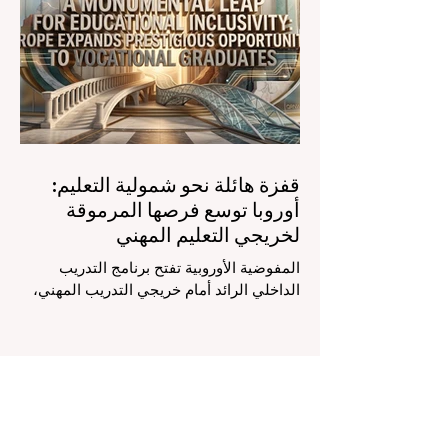
لمساعدي #الذكاء_الاصطناعي المتخصصين
والمصممين خصيصاً للمعلمين يُحدث ثورة
حقيقية في مهنة التدريس. ومن خلال الأتمتة
الناجحة للمهام الإدارية التي تستغرق وقتاً
طويلاً، تبشر هذه الأدوات المتقدمة بعصر
قفزة هائلة نحو شمولية التعليم:
أوروبا توسع فرصها المرموقة
لخريجي التعليم المهني
المفوضية الأوروبية تفتح برنامج التدريب
الداخلي الرائد أمام خريجي التدريب المهني،
لتعزيز الشمولية والمسارات التعليمية
المتنوعة من أجل مستقبل عالمي أكثر إشراقاً.
إنه حقاً وقت مثير للاهتمام بالنسبة لقطاع
#التعليم_العالي ومجالات #التدريب_المهني
في جميع أنحاء القارة الأوروبية والعالم العربي
والدولي على حد سواء. في الآونة الأخيرة، تم
تنفيذ تغيير تاريخي في السياسات التعليمية