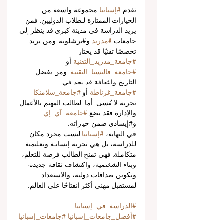
تقدم 
#إسبانيا
 مجموعة واسعة من 
الخيارات الممتازة للطلاب الدوليين. فمن 
يريد الدراسة في مدينة كبرى قد ينظر إلى 
جامعات 
#مدريد
 و#برشلونة. ومن يريد 
تخصصًا تقنيًا قد يختار 
#جامعة_مدريد_التقنية
 أو 
#جامعة_فالنسيا_التقنية
. ومن يفضل 
التاريخ والثقافة قد يجد في 
#جامعة_غرناطة
 أو 
#جامعة_سلامنكا
تجربة لا تُنسى. أما الطالب المهتم بالأعمال 
والإدارة فقد يضع 
#جامعة_آي_إي
و#إيسادي ضمن خياراته.
في النهاية، 
#إسبانيا
 ليست مجرد مكان 
للدراسة، بل هي تجربة إنسانية وتعليمية 
متكاملة. فهي تمنح الطالب فرصة للتعلم، 
وبناء الشخصية، واكتشاف ثقافة جديدة، 
وتكوين صداقات دولية، والاستعداد 
لمستقبل مهني أكثر انفتاحًا على العالم.
#الدراسة_في_إسبانيا
#أفضل_جامعات_إسبانيا
#جامعات_إسبانيا