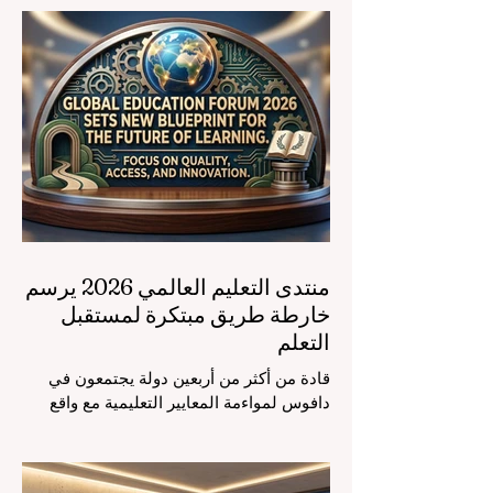
منتدى التعليم العالمي 2026 يرسم
خارطة طريق مبتكرة لمستقبل
التعلم
قادة من أكثر من أربعين دولة يجتمعون في
دافوس لمواءمة المعايير التعليمية مع واقع
السوق، مع التركيز الشديد على دمج
التكنولوجيا الحديثة والنمو الشامل. يشهد
مشهد #التعليم_العالمي تحولاً جذرياً وتاريخياً.