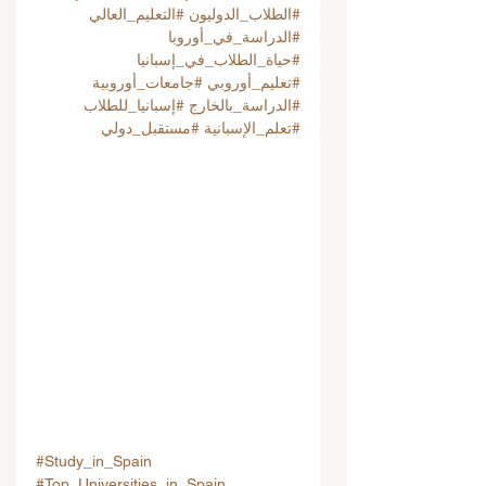
#الطلاب_الدوليون
#التعليم_العالي
#الدراسة_في_أوروبا
#حياة_الطلاب_في_إسبانيا
#تعليم_أوروبي
#جامعات_أوروبية
#الدراسة_بالخارج
#إسبانيا_للطلاب
#تعلم_الإسبانية
#مستقبل_دولي
#Study_in_Spain
#Top_Universities_in_Spain