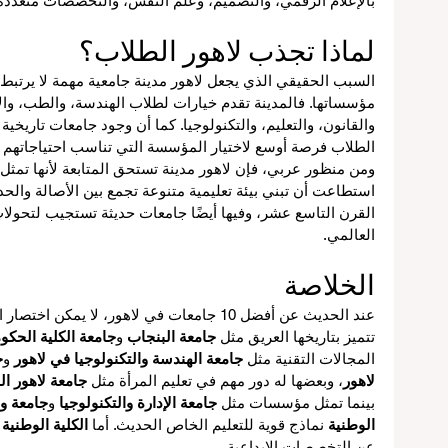
بالإعلام الرقمي، والتصميم، وعلم النفس، والتخصصات متعددة 
لماذا تجذب لاهور الطلاب؟
السبب الحقيقي الذي يجعل لاهور مدينة جامعية مهمة لا يرتبط 
مؤسساتها. فالمدينة تقدم خيارات لطلاب الهندسة، والطب، والإدا
والقانون، والتعليم، والتكنولوجيا. كما أن وجود جامعات تاريخي
الطلاب فرصة أوسع لاختيار المؤسسة التي تناسب احتياجاتهم ا
ومن منظور عربي، فإن لاهور مدينة تستحق المتابعة لأنها تمثل ن
استطاعت أن تبني بيئة تعليمية متنوعة تجمع بين الأصالة والح
القرن التاسع عشر، وفيها أيضًا جامعات حديثة تستجيب لتحولا
العالمي.
الخلاصة
عند الحديث عن أفضل 10 جامعات في لاهور، لا ي
تتميز بتاريخها العريق مثل 
جامعة البنجاب
 و
جامعة الكلية الحكو
المجالات التقنية مثل 
جامعة الهندسة والتكنولوجيا في لاهور
 و
ج
لاهور
، وبعضها له دور مهم في تعليم المرأة مثل 
جامعة لاهور ال
بينما تمثل مؤسسات مثل 
جامعة الإدارة والتكنولوجيا
 و
جامعة و
الوطنية
 نماذج قوية للتعليم الخاص الحديث. أما 
الكلية الوطنية
عن التخصصات الإبداعية.