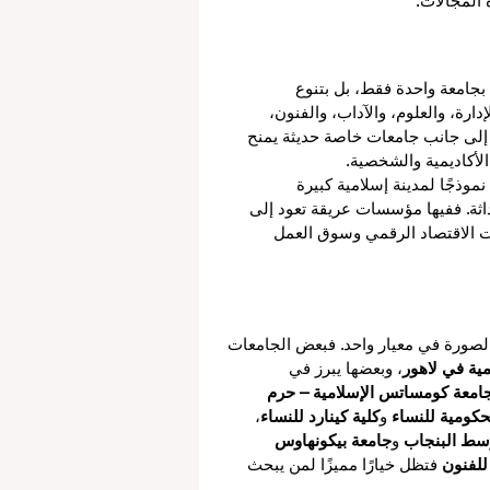
المجالات.
بجامعة واحدة فقط، بل بتنوع 
رة، والعلوم، والآداب، والفنون، 
ة إلى جانب جامعات خاصة حديثة يمنح 
لأكاديمية والشخصية.
موذجًا لمدينة إسلامية كبيرة 
داثة. ففيها مؤسسات عريقة تعود إلى 
ت الاقتصاد الرقمي وسوق العمل 
مكن اختصار الصورة في معيار واحد. فبعض الجامعات 
مية في لاهور
، وبعضها يبرز في 
امعة كومساتس الإسلامية – حرم 
حكومية للنساء
 و
كلية كينارد للنساء
، 
سط البنجاب
 و
جامعة بيكونهاوس 
 للفنون
 فتظل خيارًا مميزًا لمن يبحث 