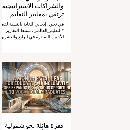
والشراكات الاستراتيجية
ترتقي بمعايير التعليم
العالمية
في تحول إيجابي للغاية بالنسبة لقطا
#التعليم_العالمي، تسلط التقارير
الأخيرة الصادرة في الرابع والعشرين
من يوليو ٢٠٢٦ الضوء على قفزة نو
في كيفية إدارة الفصول الدراسية في
جميع أنحاء العالم، وهو أمر يثير اهتمام
كبيراً في الأوساط الأكاديمية العربية
التي تسعى للريادة. إن الدمج السريع
لمساعدي #الذكاء_الاصطناعي
المتخصصين والمصممين خصيصاً
للمعلمين يُحدث ثورة حقيقية في مهن
التدريس. ومن خلال الأتمتة الناجحة
للمهام الإدارية التي تستغرق وقتاً
طويلاً، تبشر هذه الأدوات المتقدمة
بعصر
قفزة هائلة نحو شمولية