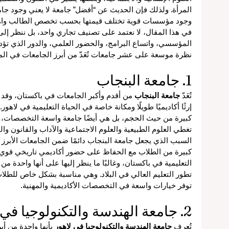
المرأة. ولذلك فإن الحديث عن “أفضل” جامعة لا يعني وجود جام
ق
وجود مؤسسات قوية تختلف قيمتها بحسب تخصص الطالب واهتم
في هذا المقال، لا نعتمد على تصنيف تجاري واحد، بل ننظر إلى ا
المؤسسي، واتساع البرامج، والحضور العلمي، والدور الذي تؤدي
ن
نظرة موسعة على عشر جامعات تُعَدّ من أبرز الجامعات في المد
ة
1. جامعة البنجاب
مي
تُعَدّ 
جامعة البنجاب
إرثًا أكاديميًا طويلًا ومكانة خاصة في الحياة التعليمية في لا
كبيرة من حيث الحجم، بل هي أيضًا جامعة واسعة التخصصات، تض
تغطي العلوم الطبيعية والعلوم الاجتماعية والآداب والقانون والت
السبب الذي يجعل جامعة البنجاب دائمًا ضمن الجامعات الأبرز 
كبيرة من الطلاب مع الحفاظ على حضور أكاديمي تاريخي قوي. 
التعليمية في باكستان، وغالبًا ما ينظر إليها على أنها واحدة م
تطور التعليم العالي في البلاد. وهي مناسبة بشكل خاص للطلاب
ء
توفر خيارات واسعة في التخصصات الأكاديمية والمهنية.
2. جامعة الهندسة والتكنولوجيا في لاهور
تُعرف 
جامعة الهندسة والتكنولوجيا في لاهور
 بأنها واحدة من أ