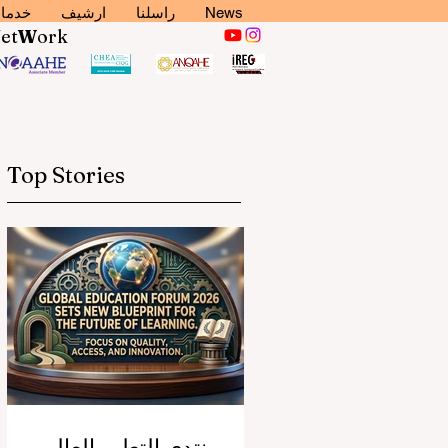
News
راسلنا
ارشيف
خدما
N
et
W
ork
Top Stories
منتدى التعليم العالمي