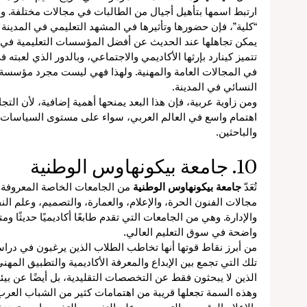
ارتبط اسمها بتأهيل أجيال من الطالبات في مجالات مختلفة. و
“كلية”، فإن حضورها وتأثيرها في المشهد التعليمي في المدينة ي
يمكن تجاهلها عند الحديث عن أفضل المؤسسات التعليمية في ل
تتميز كينارد بإرثها الأكاديمي والاجتماعي، وبالدور الذي لعبته 
في المجالات العامة والمهنية. ولهذا فهي ليست مجرد مؤسسة تع
النسائي في المدينة.
ومن زاوية عربية، فإن هذا البعد يمنحها أهمية إضافية، لأن الت
اهتمام واسع في العالم العربي، سواء على مستوى السياسات 
والباحثين.
10. جامعة بيكونهاوس الوطنية
تُعَدّ 
جامعة بيكونهاوس الوطنية
 من الجامعات الخاصة المعروفة
مجالات الفنون الحرة، والإعلام، والعمارة، والتصميم، وعلم ا
والإدارة. وهي من الجامعات التي تقدم طابعًا أكاديميًا حديثًا 
واضحة في سوق التعليم العالي.
من أبرز نقاط قوتها أنها تخاطب الطلاب الذين يرغبون في درا
تلك التي تجمع بين الإبداع والمعرفة الأكاديمية والتطبيق المهني. و
الذين لا يبحثون فقط عن التخصصات التقليدية، بل أيضًا عن بيئة
وهذه السمة تجعلها قريبة من اهتمامات كثير من الشباب العرب 