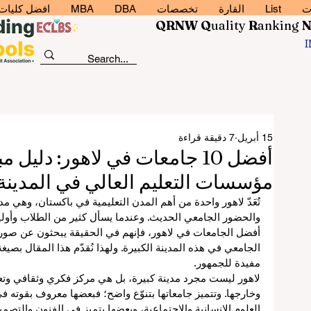
ت
List
القارة
تخصصات
DBA
MBA
افضل كليات إد
QRNW Q
uality
R
anking
15 أبريل
7 دقيقة قراءة
أفضل 10 جامعات في لاهور: دلي
مؤسسات التعليم العالي في المدينة
تُعَدّ لاهور واحدة من أهم المدن التعليمية في باكستان، وهي مدي
والحضور الجامعي الحديث. وعندما يسأل كثير من الطلاب وأولياء
أفضل الجامعات في لاهور، فإنهم في الحقيقة يبحثون عن صو
الجامعي في هذه المدينة الكبيرة. ولهذا نُقدّم هذا المقال بصي
مفيدة للجمهور.
لاهور ليست مجرد مدينة كبيرة، بل هي مركز فكري وثقافي وتعل
وخارجها. وتتميز جامعاتها بتنوّع واضح؛ فبعضها معروف بقوته ف
العلوم الإنسانية والاجتماعية، وبعضها يتميز في الفنون والتصميم