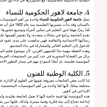
التقاليد الأكاديمية الكلاسيكية، مع استمرارها في أداء دور حدي
4. جامعة لاهور الحكومية للنساء
تمثل 
جامعة لاهور الحكومية للنساء
 واحدة من أهم المؤسسات ا
باكستان. وقد بدأت مس
تُعَدّ رمزًا مهمًا لدور التعليم في تمكين المرأة وتوسيع حضورها ف
ل
تقدم الجامعة برامج في مجالات متعددة، ولا تقتصر أهميتها عل
رسالتها الاجتماعية والثقافية. فهي ساهمت على مدى عقود في 
للدخول إلى التعليم العالي والمشاركة في بناء المجتمع.
وهذه النقطة مهمة جدًا للجمهور العربي، لأن موضوع تعليم المرأ
يزال من القضايا المحورية في عدد كبير من المجتمعات العربية.
لي
كمؤسسة تعليمية، بل أيضًا كنموذج مهم في مسار التطور الاجت
5. الكلية الوطنية للفنون
عم
إذا كانت بعض الجامعات معروفة بقوتها في العلوم أو الإدارة، فإ
في
مختلفة تمامًا، لأنها تُعَدّ واحدة من أهم المؤسسات المتخصصة 
الإبداعي في لاهور.
هذه المؤسسة لها قيمة خاصة لأنها لا تعمل كجامعة تقليدية و
إبداعية تحتاج إلى بيئة فكرية وفنية مميزة. ولذلك، فإنها تبرز 
بالفنون البصرية، والتصميم، والعمارة، والمجالات الثقافية والإب