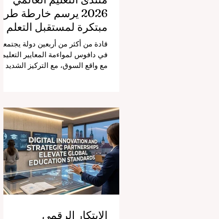
2026 يرسم خارطة طري
مبتكرة لمستقبل التعلم
قادة من أكثر من أربعين دولة يجتمعو
في دافوس لمواءمة المعايير التعليمي
مع واقع السوق، مع التركيز الشديد
على دمج التكنولوجيا الحديثة والنمو
الشامل. يشهد مشهد #التعليم_العال
تحولاً جذرياً وتاريخياً. في الرابع من
أغسطس 2026، توافد خبراء دوليون
وصناع قرار ومبتكرون في مجال
#تكنولوجيا_التعليم إلى مركز
المؤتمرات في دافوس لمناقشة
التحديات والفرص الأكثر إلحاحاً في
قطاع التعلم. أثبت هذا الحدث البارز،
الذي عُقد في لحظة حاسمة، أن إعطا
الأولوية لرفع #جودة_التعليم هو
المحفز الأساسي وال
الابتكار الرقمي