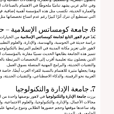
وفي عالم عربي يشهد تناميًا ملحوظًا في الاهتمام بالصناعات الإ
والعمارة الحديثة، تكتسب مثل هذه المؤسسة أهمية إضافية. فه
التي تستطيع أن تترك أثرًا كبيرًا رغم عدم اتساع تخصصاتها مثل
6. جامعة كومساتس الإسلامية – حرم لاهور
يُعَدّ 
حرم لاهور التابع لجامعة كومساتس الإسلامية
 من الخيارات
دراسة حديثة في الحوسبة، والهندسة، والإدارة، والعلوم التطبي
لاهور على تعزيز مكانة المدينة في التعليم المرتبط بالتكنولوجي
تتميز هذه الجامعة بطابعها الحديث نسبيًا مقارنة بالمؤسسات ا
الذين يفضلون بيئة تعليمية أقرب إلى التخصصات المرتبطة با
والتقنيات الحديثة، والبرامج المهنية المتصلة بسوق العمل.
وهذا يجعلها مثيرة للاهتمام بالنسبة للقراء العرب أيضًا، خاصة
العربية نحو الرقمنة، والذكاء الاصطناعي، والتقنيات الحديثة، و
7. جامعة الإدارة والتكنولوجيا
برزت 
جامعة الإدارة والتكنولوجيا
 في لاهور بوصفها واحدة من ا
مجالات الأعمال، والإدارة، والتكنولوجيا، والعلوم الاجتماعية، 
وقد ساعدها موقعها وحجم حضورها الطلابي وتنوع برامجها على 
الجامعي في المدينة.