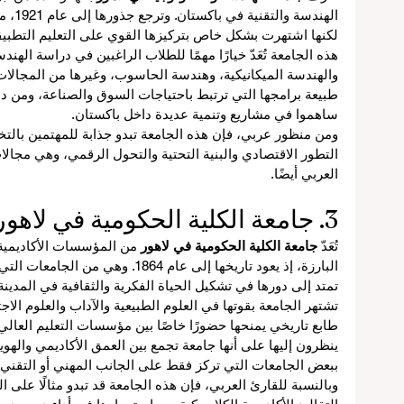
الهندسة
لكنها اشتهرت بشكل خاص بتركيزها القوي على التعليم التطب
هذه الجامعة تُعَدّ خيارًا مهمًا للطلاب الراغبين في دراسة الهندس
ع
والهندسة الميكانيكية، وهندسة الحاسوب، وغيرها من المجالات
طبيعة برامجها التي ترتبط باحتياجات السوق والصناعة، ومن 
ساهموا في مشاريع وتنمية عديدة داخل باكستان.
عية
ومن منظور عربي، فإن هذه الجامعة تبدو جذابة للمهتمين بالتخ
التطور الاقتصادي والبنية التحتية والتحول الرقمي، وهي مجالا
اً
العربي أيضًا.
3. جامعة الكلية الحكومية في لاهور
تُعَدّ 
جامعة الكلية الحكومية في لاهور
 من المؤسسات الأكاديمية ذ
البارزة، إذ يعود تاريخها إلى عام 1864.
ة
تمتد إلى دورها في تشكيل الحياة الفكرية والثقافية في المدينة
تشتهر الجامعة بقوتها في العلوم الطبيعية والآداب والعلوم الاجتم
طابع تاريخي يمنحها حضورًا خاصًا بين مؤسسات التعليم العالي ف
ينظرون إليها على أنها جامعة تجمع بين العمق الأكاديمي والهوية
ببعض الجامعات التي تركز فقط على الجانب المهني أو التقني.
وبالنسبة للقارئ العربي، فإن هذه الجامعة قد تبدو مثالًا على 