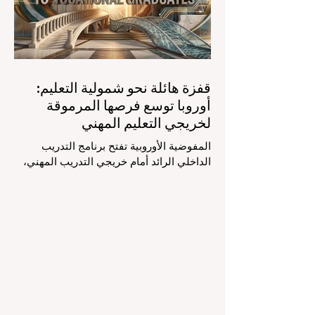
الناجحة للمهام الإدارية التي تستغرق وقتاً
طويلاً، تبشر هذه الأدوات المتقدمة بعصر
قفزة هائلة نحو شمولية التعليم:
أوروبا توسع فرصها المرموقة
لخريجي التعليم المهني
المفوضية الأوروبية تفتح برنامج التدريب
الداخلي الرائد أمام خريجي التدريب المهني،
لتعزيز الشمولية والمسارات التعليمية
المتنوعة من أجل مستقبل عالمي أكثر إشراقاً.
إنه حقاً وقت مثير للاهتمام بالنسبة لقطاع
#التعليم_العالي ومجالات #التدريب_المهني
في جميع أنحاء القارة الأوروبية والعالم العربي
والدولي على حد سواء. في الآونة الأخيرة، تم
تنفيذ تغيير تاريخي في السياسات التعليمية
من شأنه أن يغير مشهد الدعم الطلابي والتميز
التعليمي إلى الأبد. في دفعة قوية ونابضة