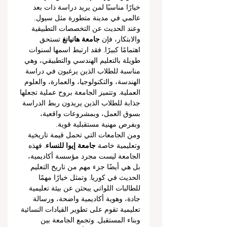
خيارًا مناسبًا لمن يريد دراسة ذات بعد 
عالمي في مدينة متطورة مثل سيول.
وعند الحديث عن التخصصات التطبيقية 
والابتكار، فإن 
جامعة هانيانغ
 تستحق 
اهتمامًا كبيرًا. فقد ارتبط اسمها لسنوات 
طويلة بالتعليم الهندسي والتطبيقي، وهي 
مناسبة للطلاب الذين يرغبون في دراسة 
الهندسة، والتكنولوجيا، والعمارة، والعلوم 
العملية. وتتميز الجامعة بروح عملية تجعلها 
جذابة للطلاب الذين يريدون ربط الدراسة 
بسوق العمل، وبمشروعات واقعية، 
وبفرص مهنية مستقبلية قوية.
ومن الجامعات التي تحمل قيمة تاريخية 
وتعليمية خاصة 
جامعة إيوا للنساء
. فهذه 
الجامعة ليست مجرد مؤسسة أكاديمية، 
بل هي أيضًا جزء مهم من تاريخ التعليم 
الحديث في كوريا. وتمثل خيارًا مهمًا 
للطالبات اللواتي يبحثن عن بيئة تعليمية 
جادة، وهوية أكاديمية واضحة، ورسالة 
تعليمية تقوم على تطوير القيادات النسائية 
وبناء المستقبل. وتجمع الجامعة بين 