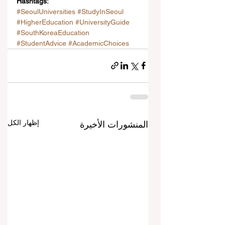
Hashtags:
#SeoulUniversities
#StudyInSeoul
#HigherEducation
#UniversityGuide
#SouthKoreaEducation
#StudentAdvice
#AcademicChoices
إظهار الكل
المنشورات الأخيرة