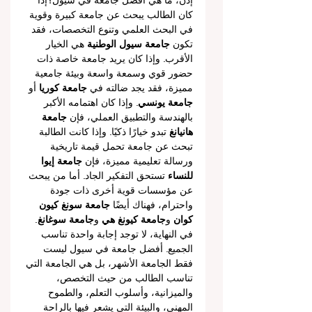
إذن، ما هي أفضل جامعة في سيول؟إذا 
كان الطالب يبحث عن جامعة كبيرة وقوية 
في البحث العلمي وتنوع التخصصات، فقد 
تكون 
جامعة سيول الوطنية
 هي الخيار 
الأقرب. وإذا كان يريد جامعة خاصة ذات 
حضور قوي وسمعة واسعة وبيئة جامعية 
مميزة، فقد يجد ضالته في 
جامعة كوريا
 أو 
جامعة يونسي
. وإذا كان اهتمامه الأكبر 
بالهندسة والتطبيق العملي، فإن 
جامعة 
هانيانغ
 تبدو خيارًا ذكيًا. وإذا كانت الطالبة 
تبحث عن جامعة تحمل قيمة تاريخية 
ورسالة تعليمية مميزة، فإن 
جامعة إيوا 
للنساء
 تستحق التفكير الجاد. أما من يبحث 
عن مؤسسات قوية أخرى ذات جودة 
واحترام، فهناك أيضًا 
جامعة سونغ كيون 
كوان
 و
جامعة كيونغ هي
 و
جامعة سوغانغ
.
في النهاية، لا توجد إجابة واحدة تناسب 
الجميع. أفضل جامعة في سيول ليست 
فقط الجامعة الأشهر، بل هي الجامعة التي 
تناسب الطالب من حيث التخصص، 
والميزانية، وأسلوب التعلم، والطموح 
المهني، والبيئة التي يشعر فيها بالراحة 