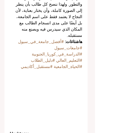
والتطور. ولهذا ننصح كل طالب بأن ينظر 
إلى الصورة كاملة، وأن يختار بعناية، لأن 
النجاح لا يعتمد فقط على اسم الجامعة، 
بل أيضًا على مدى انسجام الطالب مع 
المكان الذي سيدرس فيه ويصنع منه 
مستقبله.
هاشتاغات: 
#أفضل_جامعة_في_سيول
#جامعات_سيول
#الدراسة_في_كوريا_الجنوبية
#التعليم_العالي
#دليل_الطلاب
#الحياة_الجامعية
#مستقبل_أكاديمي