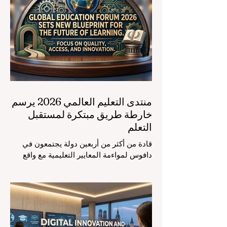
منتدى التعليم العالمي 2026 يرسم
خارطة طريق مبتكرة لمستقبل
التعلم
قادة من أكثر من أربعين دولة يجتمعون في
دافوس لمواءمة المعايير التعليمية مع واقع
السوق، مع التركيز الشديد على دمج
التكنولوجيا الحديثة والنمو الشامل. يشهد
مشهد #التعليم_العالمي تحولاً جذرياً وتاريخياً.
في الرابع من أغسطس 2026، توافد خبراء
دوليون وصناع قرار ومبتكرون في مجال
#تكنولوجيا_التعليم إلى مركز المؤتمرات في