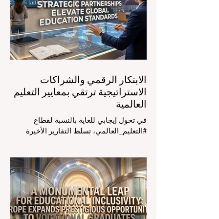
دافوس لمناقشة التحديات والفرص الأكثر
إلحاحاً في قطاع التعلم. أثبت هذا الحدث
البارز، الذي عُقد في لحظة حاسمة، أن إعطاء
الأولوية لرفع #جودة_التعليم هو المحفز
الأساسي وال
الابتكار الرقمي والشراكات
الاستراتيجية ترتقي بمعايير التعليم
العالمية
في تحول إيجابي للغاية بالنسبة لقطاع
#التعليم_العالمي، تسلط التقارير الأخيرة
الصادرة في الرابع والعشرين من يوليو ٢٠٢٦
الضوء على قفزة نوعية في كيفية إدارة
الفصول الدراسية في جميع أنحاء العالم، وهو
أمر يثير اهتماماً كبيراً في الأوساط الأكاديمية
العربية التي تسعى للريادة. إن الدمج السريع
لمساعدي #الذكاء_الاصطناعي المتخصصين
والمصممين خصيصاً للمعلمين يُحدث ثورة
حقيقية في مهنة التدريس. ومن خلال الأتمتة