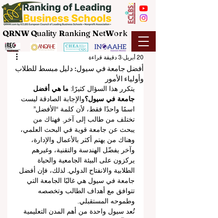
QRNW Q
uality
R
anking
N
et
W
ork
20 أبريل
3 دقيقة قراءة
أفضل جامعة في سيول: دليل مبسط للطلاب
وأولياء الأمور
يتكرر هذا السؤال كثيرًا: 
ما هي أفضل 
جامعة في سيول؟
والإجابة الصادقة ليست 
اسمًا واحدًا فقط، لأن كلمة “الأفضل” 
تختلف من طالب إلى آخر. فهناك من 
يبحث عن جامعة قوية في البحث العلمي، 
وهناك من يهتم أكثر بالأعمال والإدارة، 
وآخر يفضّل الهندسة والتقنية، وغيرهم 
يركزون على البيئة الجامعية والحياة 
الطلابية والانفتاح الدولي. لذلك، فإن أفضل 
جامعة في سيول هي غالبًا الجامعة التي 
تتوافق مع أهداف الطالب وتخصصه 
وطموحه المستقبلي.
تُعد سيول واحدة من أهم المدن التعليمية 