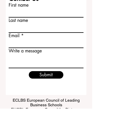
First name
Last name
Email
Write a message
Submit
ECLBS European Council of Leading
Business Schools
EUCDL European Council for Distance
Learning Accreditation
QRNW Ranking of Leading Business
Schools