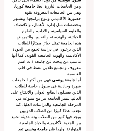
سيول الوطنية
 من أول الأسماء التي تُذكر.
ومن الجامعات البارزة أيضًا 
جامعة كوريا
، 
وهي من الجامعات المعروفة بقوة 
حضورها الأكاديمي وتنوع برامجها. وتشتهر 
بتخصصات مثل إدارة الأعمال، والاقتصاد، 
والعلوم السياسية، والآداب، والعلوم 
الحياتية، والهندسة، والتعليم، والتمريض. 
هذه الجامعة تمثل خيارًا ممتازًا للطلاب 
الذين يرغبون في دراسة تجمع بين الجودة 
الأكاديمية والهوية الجامعية القوية، كما أنها 
تناسب من يبحث عن جامعة ذات اسم 
معروف ومجتمع طلابي نشط في قلب 
العاصمة.
أما 
جامعة يونسي
 فهي من أكثر الجامعات 
شهرة وجاذبية في سيول، خاصة للطلاب 
الذين يفضلون الطابع الدولي والانفتاح على 
العالم. تتميز الجامعة ببرامج متنوعة في 
المرحلة الجامعية والدراسات العليا، كما 
تجذب عددًا كبيرًا من الطلاب الدوليين. 
ويجد فيها كثير من الطلاب بيئة حديثة تجمع 
بين الجدية الأكاديمية والحياة الجامعية 
المتوازنة. ولهذا فإن 
جامعة يونسي
 تعد 