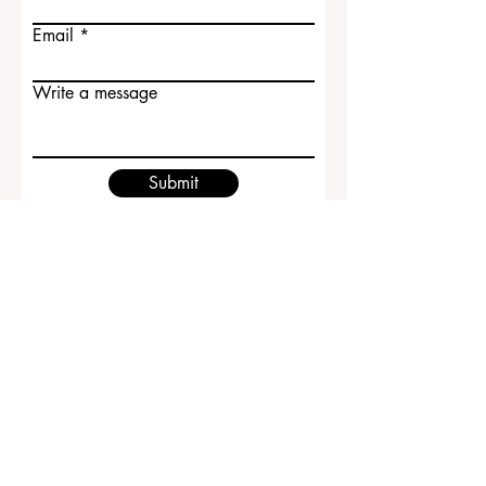
Email
Write a message
Submit
ECLBS European Council of Leading
Business Schools
EUCDL European Council for Distance
Learning Accreditation
QRNW Ranking of Leading Business
Schools
© منذ عام 2013 من قبل
ECLBS
. كل الحقوق محفوظة.
www.QRNW.com
شبكة تصنيف الجودة، هي منظمة مستقلة
غير ربحية تعمل على تقييم وتصنيف كليات إدارة الأعمال الرائدة
في العالم.
يعمل هذا الموقع في المقام الأول باللغة الإنجليزية. أي ترجمات
مقدمة هي لأغراض المساعدة فقط ولا يمكن اعتبارها رسمية.