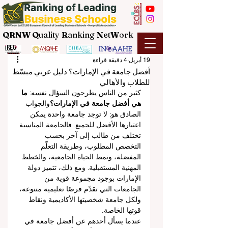
QRNW Q
uality
R
anking
N
et
W
ork
19 أبريل
4 دقيقة قراءة
أفضل جامعة في الإمارات؟ دليل عربي مبسّط
للطلاب والأهالي
كثير من الناس يطرحون السؤال نفسه: 
ما 
هي أفضل جامعة في الإمارات؟
والجواب 
الصادق هو: لا توجد جامعة واحدة يمكن 
اعتبارها الأفضل للجميع. فالجامعة المناسبة 
تختلف من طالب إلى آخر بحسب 
التخصص المطلوب، وطريقة التعلّم 
المفضلة، ونمط الحياة الجامعية، والخطط 
المهنية المستقبلية. ومع ذلك، تتميز دولة 
الإمارات بوجود مجموعة قوية من 
الجامعات التي تقدّم فرصًا تعليمية متنوعة، 
ولكل جامعة شخصيتها الأكاديمية ونقاط 
قوتها الخاصة.
عندما يسأل أحدهم عن أفضل جامعة في 