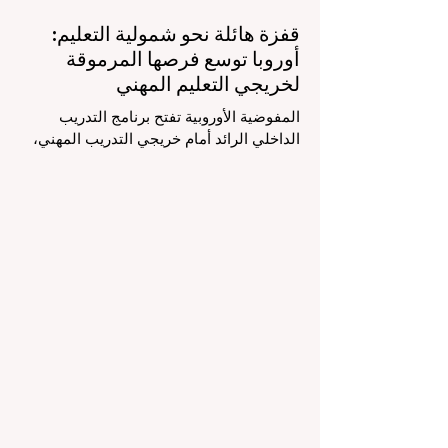
قفزة هائلة نحو شمولية التعليم:
أوروبا توسع فرصها المرموقة
لخريجي التعليم المهني
المفوضية الأوروبية تفتح برنامج التدريب
الداخلي الرائد أمام خريجي التدريب المهني،
لتعزيز الشمولية والمسارات التعليمية
المتنوعة من أجل مستقبل عالمي أكثر إشراقاً.
إنه حقاً وقت مثير للاهتمام بالنسبة لقطاع
#التعليم_العالي ومجالات #التدريب_المهني
في جميع أنحاء القارة الأوروبية والعالم العربي
والدولي على حد سواء. في الآونة الأخيرة، تم
تنفيذ تغيير تاريخي في السياسات التعليمية
من شأنه أن يغير مشهد الدعم الطلابي والتميز
التعليمي إلى الأبد. في دفعة قوية ونابضة
بالحياة نحو المزيد من #إمك