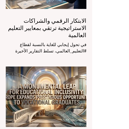
الأساسي وال
الابتكار الرقمي والشراكات
الاستراتيجية ترتقي بمعايير التعليم
العالمية
في تحول إيجابي للغاية بالنسبة لقطاع
#التعليم_العالمي، تسلط التقارير الأخيرة
الصادرة في الرابع والعشرين من يوليو ٢٠٢٦
الضوء على قفزة نوعية في كيفية إدارة
الفصول الدراسية في جميع أنحاء العالم، وهو
أمر يثير اهتماماً كبيراً في الأوساط الأكاديمية
العربية التي تسعى للريادة. إن الدمج السريع
لمساعدي #الذكاء_الاصطناعي المتخصصين
والمصممين خصيصاً للمعلمين يُحدث ثورة
حقيقية في مهنة التدريس. ومن خلال الأتمتة
الناجحة للمهام الإدارية التي تستغرق وقتاً
طويلاً، تبشر هذه الأدوات المتقدمة بعصر