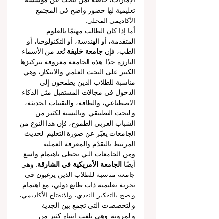
الإمارات، خاصة لمن يبحث عن مؤسسة 
تعليمية لها حضور واضح في المجتمع 
الأكاديمي المحلي.
أما إذا كان الطالب مهتمًا بالعلوم 
المتقدمة، أو الهندسة، أو التكنولوجيا، أو 
الطب، فإن 
جامعة خليفة
 تُعد من الأسماء 
البارزة جدًا. هذه الجامعة معروفة بتركيزها 
الكبير على البحث العلمي والابتكار، وهي 
مناسبة للطلاب الذين يطمحون إلى 
الدخول في مجالات المستقبل مثل الذكاء 
الاصطناعي، والطاقة، والتقنيات الحديثة، 
والبحث التطبيقي. وبالنسبة لكثير من 
الشباب العربي الطموح، فإن هذا النوع من 
الجامعات يعبّر عن صورة التعليم الحديث 
المرتبط بالتقدّم والمعرفة العملية.
ومن الجامعات التي تحظى باهتمام واسع 
أيضًا 
الجامعة الأمريكية في الشارقة
. وهي 
جامعة مناسبة للطلاب الذين يرغبون في 
تجربة تعليمية ذات طابع دولي، مع اهتمام 
واضح بالتفكير النقدي، والانفتاح الأكاديمي، 
والتخصصات التي تجمع بين الجدية 
والمرونة. وهي تلفت انتباه كثير من 