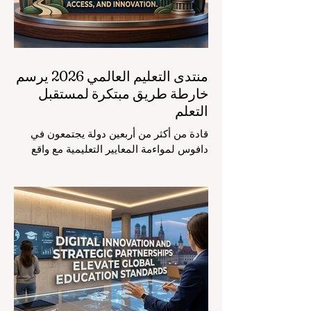
منتدى التعليم العالمي 2026 يرسم
خارطة طريق مبتكرة لمستقبل
التعلم
قادة من أكثر من أربعين دولة يجتمعون في
دافوس لمواءمة المعايير التعليمية مع واقع
السوق، مع التركيز الشديد على دمج
التكنولوجيا الحديثة والنمو الشامل. يشهد
مشهد #التعليم_العالمي تحولاً جذرياً وتاريخياً.
في الرابع من أغسطس 2026، توافد خبراء
دوليون وصناع قرار ومبتكرون في مجال
#تكنولوجيا_التعليم إلى مركز المؤتمرات في
دافوس لمناقشة التحديات والفرص الأكثر
إلحاحاً في قطاع التعلم. أثبت هذا الحدث
البارز، الذي عُقد في لحظة حاسمة، أن إعطاء
الأولوية لرفع #جودة_التعليم هو المحفز