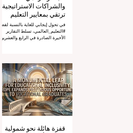
والشراكات الاستراتيجية
ترتقي بمعايير التعليم
العالمية
في تحول إيجابي للغاية بالنسبة لقطا
#التعليم_العالمي، تسلط التقارير
الأخيرة الصادرة في الرابع والعشرين
من يوليو ٢٠٢٦ الضوء على قفزة نو
في كيفية إدارة الفصول الدراسية في
جميع أنحاء العالم، وهو أمر يثير اهتمام
كبيراً في الأوساط الأكاديمية العربية
التي تسعى للريادة. إن الدمج السريع
لمساعدي #الذكاء_الاصطناعي
المتخصصين والمصممين خصيصاً
للمعلمين يُحدث ثورة حقيقية في مهن
التدريس. ومن خلال الأتمتة الناجحة
للمهام الإدارية التي تستغرق وقتاً
طويلاً، تبشر هذه الأدوات المتقدمة
بعصر
قفزة هائلة نحو شمولية