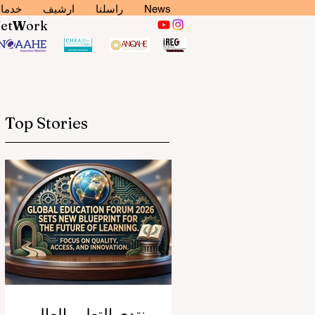
News
راسلنا
ارشيف
خدما
N
et
W
ork
Top Stories
منتدى التعليم العالمي