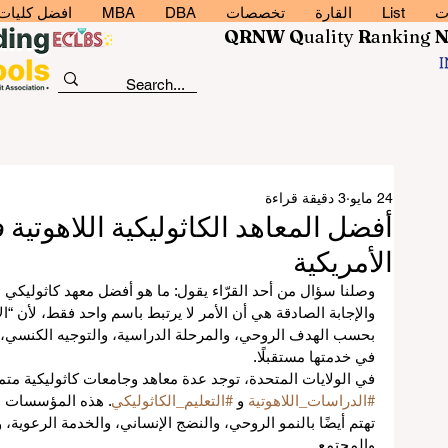
ت
List
القارة
تخصصات
DBA
MBA
افضل كليات إد
QRNW Q
uality
R
anking
24 مايو
3 دقيقة قراءة
أفضل المعاهد الكاثوليكية اللاهوتية 
الأمريكية
وصلنا سؤال من أحد القرّاء يقول: ما هو أفضل معهد كاثوليكي ل
والإجابة الصادقة هي أن الأمر لا يرتبط باسم واحد فقط، لأن “
بحسب الهدف الروحي، والمرحلة الدراسية، والتوجيه الكنسي،
في خدمتها مستقبلًا.
في الولايات المتحدة، توجد عدة معاهد وجامعات كاثوليكية مت
#الدراسات_اللاهوتية
 و 
#التعليم_الكاثوليكي
. هذه المؤسسات لا
تهتم أيضًا بالنمو الروحي، والنضج الإنساني، والخدمة الرعوية، 
والمجتمع.