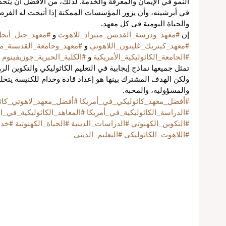
النمو في الإيمان والمعرفة والخدمة. لذلك، من الأفضل أن يتح
في أبرشيته، وأن يزور المؤسسات الممكنة إذا أتيحت له الفرصة
والحياة اليومية في كل معهد.
إن 
#معهد_ودرسة_القديس_مينراد_للاهوت
 و 
#معهد_جبل_أنجل
#معهد_كينريك_غلينون_اللاهوتي
 و 
#معهد_وجامعة_القديسة_م
#الجامعة_الكاثوليكية_الأمريكية
 و 
#الكلية_الحبرية_جوزيفينوم
 
تمثل جميعها نماذج إيجابية في التعليم الكاثوليكي والتكوين 
ل
ولكن الهدف المشترك بينها هو إعداد قادة وخدام للكنيسة يتحلون
والمسؤولية، والمحبة.
#أفضل_معهد_كاثوليكي_في_أمريكا
#أفضل_معهد_لاهوتي_كاث
#الدراسة_الكاثوليكية_في_أمريكا
#المعاهد_الكاثوليكية_في_ا
#التكوين_الكهنوتي
#الدراسات_الدينية
#الحياة_الكهنوتية
#خدم
لي
#اللاهوت_الكاثوليكي
#التعليم_الديني
عم
في