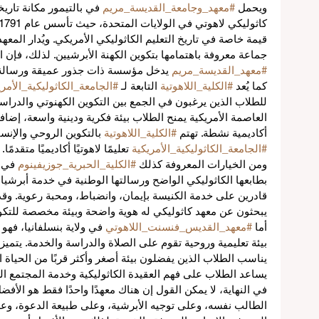
ويحمل 
#معهد_وجامعة_القديسة_مريم
 في بالتيمور مكانة تاريخ
قيمة خاصة في تاريخ التعليم الكاثوليكي الأمريكي. ويُدار المعه
جماعة معروفة باهتمامها بتكوين الكهنة الأبرشيين. لذلك، فإن
ع
#معهد_القديسة_مريم
 يدخل مؤسسة ذات جذور عميقة ورسالة
كما يُعد 
#الكلية_اللاهوتية
 التابعة لـ 
#الجامعة_الكاثوليكية_الأمري
للطلاب الذين يرغبون في الجمع بين التكوين الكهنوتي والدراسة 
عية
العاصمة الأمريكية يمنح الطلاب بيئة فكرية ودينية واسعة، إضا
أكاديمية نشطة. تهتم 
#الكلية_اللاهوتية
 بالتكوين الروحي والإنسا
اً
#الجامعة_الكاثوليكية_الأمريكية
 تعليمًا لاهوتيًا أكاديميًا متقدمًا.
ومن الخيارات المعروفة كذلك 
#الكلية_الحبرية_جوزيفينوم
 في 
بطابعها الكاثوليكي الواضح ورسالتها الوطنية في خدمة أبرشيا
قادرين على خدمة الكنيسة بإيمان، وانضباط، ومحبة رعوية. وقد ت
يبحثون عن معهد كاثوليكي له هوية واضحة وبيئة مخصصة للتكوي
ة
أما 
#معهد_القديس_فنسنت_اللاهوتي
 في ولاية بنسلفانيا، فهو 
بيئة تعليمية وروحية تقوم على الصلاة والدراسة والخدمة. يتمي
يناسب الطلاب الذين يفضلون بيئة أصغر وأكثر قربًا من الحياة الرو
يساعد الطلاب على فهم العقيدة الكاثوليكية وخدمة المجتمع 
في النهاية، لا يمكن القول إن هناك معهدًا واحدًا فقط هو الأفض
الطالب نفسه، وعلى توجيه الأبرشية، وعلى طبيعة الدعوة، وع