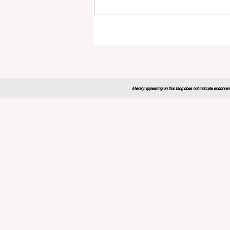
Merely appearing on this blog does not indicate endorseme
روبا توسع
المهني
 الابتكار