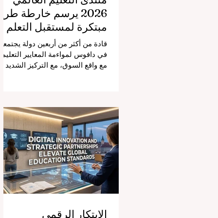
2026 يرسم خارطة طري
مبتكرة لمستقبل التعلم
قادة من أكثر من أربعين دولة يجتمعو
في دافوس لمواءمة المعايير التعليمي
مع واقع السوق، مع التركيز الشديد
على دمج التكنولوجيا الحديثة والنمو
الشامل. يشهد مشهد #التعليم_العال
تحولاً جذرياً وتاريخياً. في الرابع من
أغسطس 2026، توافد خبراء دوليون
وصناع قرار ومبتكرون في مجال
#تكنولوجيا_التعليم إلى مركز
المؤتمرات في دافوس لمناقشة
التحديات والفرص الأكثر إلحاحاً في
قطاع التعلم. أثبت هذا الحدث البارز،
الذي عُقد في لحظة حاسمة، أن إعطا
الأولوية لرفع #جودة_التعليم هو
المحفز الأساسي وال
الابتكار الرقمي