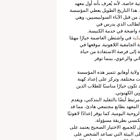
ية خاصة، لأنه يُعرف بأنه أول معهد 
كاثوليكي لاهوتي في الولايات المتحدة، حيث تأسس عام 1791. هذا التاريخ الطويل يعطي المؤسسة 
د من قبل الآباء السولبيسيين، وهي 
 الطالب الذي يدرس في 
 واضحة في خدمة الكنيسة.
كية
 في واشنطن العاصمة خيارًا مهمًا 
الجامعية اللاهوتية. موقعها في 
فة إلى فرصة الاستفادة من حياة 
ني والرعوي، بينما توفر 
ولاية أوهايو. تتميز هذه المؤسسة 
ت مختلفة. وتركز على إعداد كهنة 
كون خيارًا مناسبًا للطلاب الذين 
ن الكهنوتي.
مرتبط أيضًا بالتقليد البندكتي، ويقدم 
ز المعهد بطابع مجتمعي هادئ، مما قد 
حية اليومية. كما يوفر إعدادًا لاهوتيًا 
الكنسي بطريقة مسؤولة.
ل للجميع. الاختيار الصحيح يعتمد على 
لى البيئة التي تساعد الشخص على 