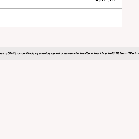
منتدى التعليم العالمي 2026 يرسم
خارطة طريق مبتكرة لمستقبل التعلم
nt by QRNW, nor does it imply any evaluation, approval, or assessment of the caliber of the article by the ECLBS Board of Directors. It
ي والشراكات الاستراتيجية ترتقي
قفزة هائلة نحو شمولية التعليم: أو
ايير التعليم العالمية
فرصها المرموقة لخريجي التعليم 
2 دقيقة قراءة
20 يوليو
3 دقيقة قراءة
مؤتمر التعليم العالمي 2026 يتبنى الذكاء
التعليم العالمي يدخل حقبة جديدة من
حداث ثورة في مستقبل العمل
الرقمي والمعايير المعززة
3 دقيقة قراءة
29 يونيو
3 دقيقة قراءة