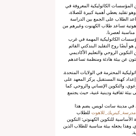
من المؤسسات الكاثوليكية المعروفة في 
 وهو تقليد يعطي أهمية كبيرة للصلاة، 
ساعد الطلاب على الجمع بين الدراسة 
ولاهوتية تساعد طلاب الكهنوت وغيرهم من 
مناسبة لعصرنا.
مؤسسات الكاثوليكية المهمة في غرب 
و أيضًا روح التقليد البندكتي القائم 
 التكوين الروحي والتعليم الأكاديمي 
حثون عن بيئة هادئة ومنظمة تساعدهم 
اثوليكية المحترمة في الولايات المتحدة. 
ام 1923، وله دور مهم في إعداد كهنة المستقبل. يركز المعهد على 
رعوي، والتكوين الإنساني والروحي. كما 
بيئة ثقافية ودينية غنية، حيث يجتمع 
 في مدينة سانت لويس. يضم هذا 
مدرسة_كينريك_للاهوت
 للطلاب 
ة الأساسية للتكوين الكهنوتي: التكوين 
. وهذا يجعله بيئة مناسبة للطلاب الذين 
.