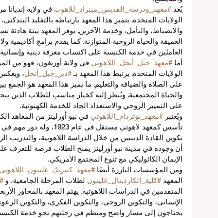
يُعد 
#معهد_ودرسة_القديس_مينراد_للاهوت
 في ولاية إنديانا 
ق
الولايات المتحدة. يتميز هذا المعهد بارتباطه بالتقليد البندكتي،
والانضباط، والتأمل، وخدمة الآخرين. يوفر المعهد بيئة هادئة ت
العميقة والحياة الروحية المتوازنة. كما يقدم برامج أكاديمية 
ن
العاملين في خدمة الكنيسة على اكتساب معرفة دينية وإنسانية 
ة
أما 
#معهد_جبل_أنجل_اللاهوتي
 في ولاية أوريغون، فهو من ال
الولايات المتحدة. يرتبط هذا المعهد بـ 
#دير_جبل_أنجل
، ويعكس ه
على الصلاة والضيافة والتعليم. ما يميز هذا المعهد هو الجمع بين
مي
والحياة المجتمعية. ويُنظر إليه كخيار مناسب للطلاب الذين يب
على التمييز الروحي والاستعداد الجاد للخدمة الكهنوتية.
ويُعتبر 
#معهد_نوتردام_اللاهوتي
 في نيو أورلينز من المعاهد الك
تأسس كمعهد لاهوتي مستقل في ع
تكوين القادة الدينيين من خلال الدراسة اللاهوتية، والتدريب ال
أن وجوده في مدينة نيو أورلينز يمنح الطلاب فرصة للتعرف على 
الإيمان الكاثوليكي مع تنوع المجتمع الأمريكي.
ومن المؤسسات البارزة أيضًا 
#معهد_كينريك_غلينون_اللاهوتي
ء
المعهد 
#كلية_الكاردينال_غلينون
 لطلاب المرحلة الجامعية، و 
#
المتقدمين في الدراسات اللاهوتية. يهتم المعهد بالمحاور الأربع
الإنساني، والتكوين الروحي، والتكوين الفكري، والتكوين الرعوي
يحتاجون إلى مسار واضح ومنظم في رحلتهم نحو خدمة الكنيسة