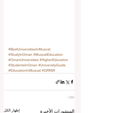
#BestUniversitiesInMuscat
#StudyInOman
#MuscatEducation
#OmanUniversities
#HigherEducation
#StudentsInOman
#UniversityGuide
#EducationInMuscat
#QRNW
إظهار الكل
المنشورات الأخيرة