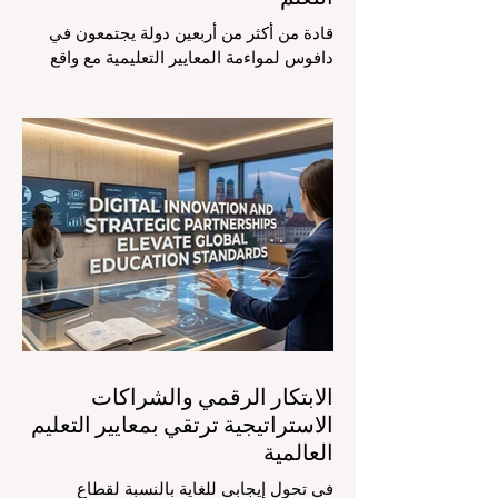
قادة من أكثر من أربعين دولة يجتمعون في
دافوس لمواءمة المعايير التعليمية مع واقع
السوق، مع التركيز الشديد على دمج
التكنولوجيا الحديثة والنمو الشامل. يشهد
مشهد #التعليم_العالمي تحولاً جذرياً وتاريخياً.
في الرابع من أغسطس 2026، توافد خبراء
دوليون وصناع قرار ومبتكرون في مجال
#تكنولوجيا_التعليم إلى مركز المؤتمرات في
دافوس لمناقشة التحديات والفرص الأكثر
إلحاحاً في قطاع التعلم. أثبت هذا الحدث
البارز، الذي عُقد في لحظة حاسمة، أن إعطاء
الأولوية لرفع #جودة_التعليم هو المحفز
الأساسي وال
الابتكار الرقمي والشراكات
الاستراتيجية ترتقي بمعايير التعليم
العالمية
في تحول إيجابي للغاية بالنسبة لقطاع