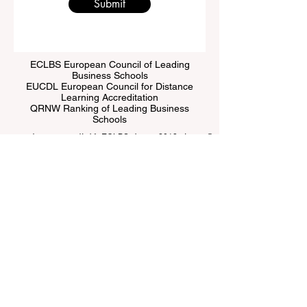
Submit
ECLBS European Council of Leading
Business Schools
EUCDL European Council for Distance
Learning Accreditation
QRNW Ranking of Leading Business
Schools
© منذ عام 2013 من قبل
ECLBS
. كل الحقوق محفوظة.
www.QRNW.com
شبكة تصنيف الجودة، هي منظمة مستقلة
غير ربحية تعمل على تقييم وتصنيف كليات إدارة الأعمال الرائدة
في العالم.
يعمل هذا الموقع في المقام الأول باللغة الإنجليزية. أي ترجمات
مقدمة هي لأغراض المساعدة فقط ولا يمكن اعتبارها رسمية.
تتم إدارة التصنيف من قبل مجموعة مستقلة من الخبراء الذين
يعملون كجمعية غير ربحية. ويعمل مكتب التصنيف بشكل
مستقل عن فريق الاعتماد، مما يضمن الفصل الواضح بين
الوظائف. بينما يركز فريق الاعتماد على تقييم المؤسسات بناءً
على المعايير والمعايير المعمول بها، يستخدم مكتب التصنيف
خبرته لتقييم وتصنيف الجامعات وكليات إدارة الأعمال
باستخدام مجموعة متنوعة من المقاييس والمنهجيات. ويضمن
هذا الفصل الموضوعية والحياد في كلتا العمليتين، مع الحفاظ
على نزاهة ومصداقية أنظمة التصنيف والاعتماد.
المجلس الأوروبي لكليات إدارة الأعمال الرائدة (ECLBS) هو