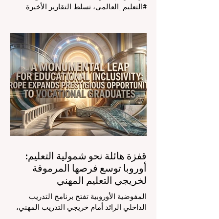
#التعليم_العالمي، تسلط التقارير الأخيرة
الصادرة في الرابع والعشرين من يوليو ٢٠٢٦
الضوء على قفزة نوعية في كيفية إدارة
الفصول الدراسية في جميع أنحاء العالم، وهو
أمر يثير اهتماماً كبيراً في الأوساط الأكاديمية
العربية التي تسعى للريادة. إن الدمج السريع
لمساعدي #الذكاء_الاصطناعي المتخصصين
والمصممين خصيصاً للمعلمين يُحدث ثورة
حقيقية في مهنة التدريس. ومن خلال الأتمتة
الناجحة للمهام الإدارية التي تستغرق وقتاً
طويلاً، تبشر هذه الأدوات المتقدمة بعصر
قفزة هائلة نحو شمولية التعليم:
أوروبا توسع فرصها المرموقة
لخريجي التعليم المهني
المفوضية الأوروبية تفتح برنامج التدريب
الداخلي الرائد أمام خريجي التدريب المهني،
لتعزيز الشمولية والمسارات التعليمية