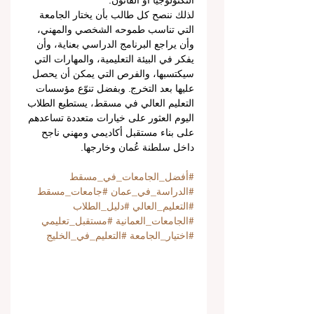
التكنولوجيا أو القانون.
لذلك ننصح كل طالب بأن يختار الجامعة 
التي تناسب طموحه الشخصي والمهني، 
وأن يراجع البرنامج الدراسي بعناية، وأن 
يفكر في البيئة التعليمية، والمهارات التي 
سيكتسبها، والفرص التي يمكن أن يحصل 
عليها بعد التخرج. وبفضل تنوّع مؤسسات 
التعليم العالي في مسقط، يستطيع الطلاب 
اليوم العثور على خيارات متعددة تساعدهم 
على بناء مستقبل أكاديمي ومهني ناجح 
داخل سلطنة عُمان وخارجها.
#أفضل_الجامعات_في_مسقط
#الدراسة_في_عمان
#جامعات_مسقط
#التعليم_العالي
#دليل_الطلاب
#الجامعات_العمانية
#مستقبل_تعليمي
#اختيار_الجامعة
#التعليم_في_الخليج