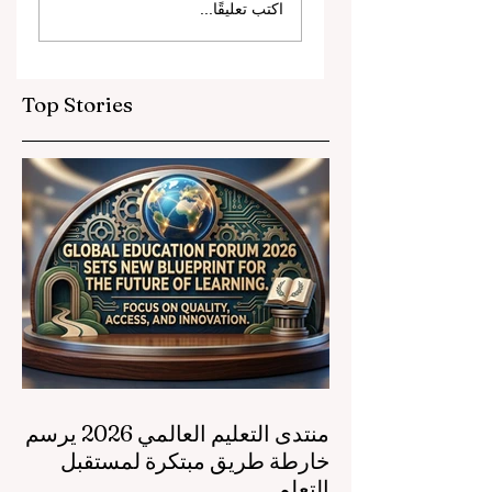
اكتب تعليقًا...
والشراكات الاستراتيجية
ترتقي بمعايير التعليم
ريجي التعليم المهني
العالمية
Top Stories
منتدى التعليم العالمي 2026 يرسم
خارطة طريق مبتكرة لمستقبل
التعلم