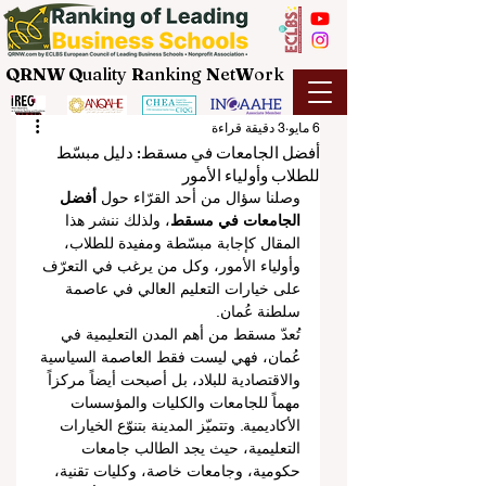
QRNW Q
uality
R
anking
N
et
W
ork
6 مايو
3 دقيقة قراءة
أفضل الجامعات في مسقط: دليل مبسّط
للطلاب وأولياء الأمور
وصلنا سؤال من أحد القرّاء حول 
أفضل 
الجامعات في مسقط
، ولذلك ننشر هذا 
المقال كإجابة مبسّطة ومفيدة للطلاب، 
وأولياء الأمور، وكل من يرغب في التعرّف 
على خيارات التعليم العالي في عاصمة 
سلطنة عُمان.
تُعدّ مسقط من أهم المدن التعليمية في 
عُمان، فهي ليست فقط العاصمة السياسية 
والاقتصادية للبلاد، بل أصبحت أيضاً مركزاً 
مهماً للجامعات والكليات والمؤسسات 
الأكاديمية. وتتميّز المدينة بتنوّع الخيارات 
التعليمية، حيث يجد الطالب جامعات 
حكومية، وجامعات خاصة، وكليات تقنية، 