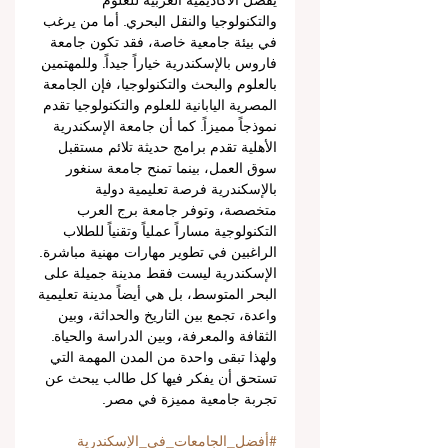
يفضل الأكاديمية العربية للعلوم 
والتكنولوجيا والنقل البحري. أما من يرغب 
في بيئة جامعية خاصة، فقد تكون جامعة 
فاروس بالإسكندرية خياراً جيداً. وللمهتمين 
بالعلوم والبحث والتكنولوجيا، فإن الجامعة 
المصرية اليابانية للعلوم والتكنولوجيا تقدم 
نموذجاً مميزاً. كما أن جامعة الإسكندرية 
الأهلية تقدم برامج حديثة تلائم مستقبل 
سوق العمل، بينما تمنح جامعة سنغور 
بالإسكندرية فرصة تعليمية دولية 
متخصصة، وتوفر جامعة برج العرب 
التكنولوجية مساراً عملياً وتقنياً للطلاب 
الراغبين في تطوير مهارات مهنية مباشرة.
الإسكندرية ليست فقط مدينة جميلة على 
البحر المتوسط، بل هي أيضاً مدينة تعليمية 
واعدة، تجمع بين التاريخ والحداثة، وبين 
الثقافة والمعرفة، وبين الدراسة والحياة. 
ولهذا تبقى واحدة من المدن المهمة التي 
تستحق أن يفكر فيها كل طالب يبحث عن 
تجربة جامعية مميزة في مصر.
#أفضل_الجامعات_في_الإسكندرية