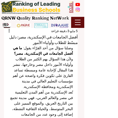
QRNW Q
uality
R
anking
N
et
W
ork
5 مايو
3 دقيقة قراءة
أفضل الجامعات في الإسكندرية، مصر: دليل
مبسّط للطلاب وأولياء الأمور
وصلنا سؤال من أحد القرّاء يقول: 
ما هي 
أفضل الجامعات في الإسكندرية، مصر؟
ولأن هذا السؤال يهم الكثير من الطلاب 
وأولياء الأمور داخل مصر وخارجها، ننشر 
هذا المقال كإجابة عامة ومبسطة تساعد 
القارئ على تكوين فكرة واضحة عن أهم 
مؤسسات التعليم العالي في مدينة 
الإسكندرية ومحافظة الإسكندرية.
تُعد الإسكندرية من أهم المدن التعليمية 
في مصر والعالم العربي، فهي مدينة تجمع 
بين التاريخ العريق، والموقع المميز على 
البحر المتوسط، والحياة الثقافية النشطة، 
إضافة إلى وجود عدد من الجامعات 