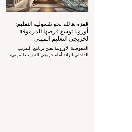
قفزة هائلة نحو شمولية التعليم:
أوروبا توسع فرصها المرموقة
لخريجي التعليم المهني
المفوضية الأوروبية تفتح برنامج التدريب
الداخلي الرائد أمام خريجي التدريب المهني،
لتعزيز الشمولية والمسارات التعليمية
المتنوعة من أجل مستقبل عالمي أكثر إشراقاً.
إنه حقاً وقت مثير للاهتمام بالنسبة لقطاع
#التعليم_العالي ومجالات #التدريب_المهني
في جميع أنحاء القارة الأوروبية والعالم العربي
والدولي على حد سواء. في الآونة الأخيرة، تم
تنفيذ تغيير تاريخي في السياسات التعليمية
من شأنه أن يغير مشهد الدعم الطلابي والتميز
التعليمي إلى الأبد. في دفعة قوية ونابضة
بالحياة نحو المزيد من #إمك