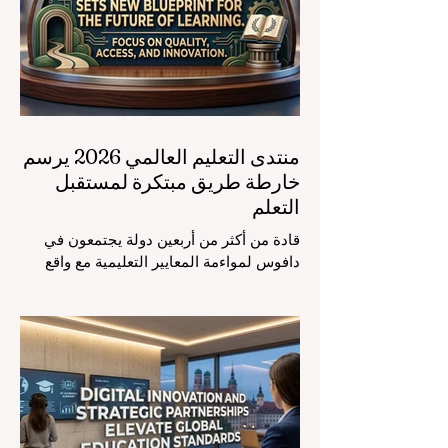
منتدى التعليم العالمي 2026 يرسم
خارطة طريق مبتكرة لمستقبل
التعلم
قادة من أكثر من أربعين دولة يجتمعون في
دافوس لمواءمة المعايير التعليمية مع واقع
السوق، مع التركيز الشديد على دمج
التكنولوجيا الحديثة والنمو الشامل. يشهد
مشهد #التعليم_العالمي تحولاً جذرياً وتاريخياً.
في الرابع من أغسطس 2026، توافد خبراء
دوليون وصناع قرار ومبتكرون في مجال
#تكنولوجيا_التعليم إلى مركز المؤتمرات في
دافوس لمناقشة التحديات والفرص الأكثر
إلحاحاً في قطاع التعلم. أثبت هذا الحدث