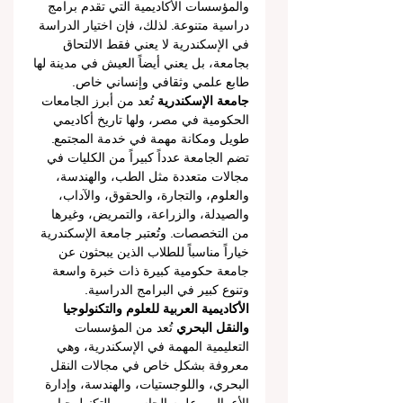
والمؤسسات الأكاديمية التي تقدم برامج 
دراسية متنوعة. لذلك، فإن اختيار الدراسة 
في الإسكندرية لا يعني فقط الالتحاق 
بجامعة، بل يعني أيضاً العيش في مدينة لها 
طابع علمي وثقافي وإنساني خاص.
جامعة الإسكندرية
 تُعد من أبرز الجامعات 
الحكومية في مصر، ولها تاريخ أكاديمي 
طويل ومكانة مهمة في خدمة المجتمع. 
تضم الجامعة عدداً كبيراً من الكليات في 
مجالات متعددة مثل الطب، والهندسة، 
والعلوم، والتجارة، والحقوق، والآداب، 
والصيدلة، والزراعة، والتمريض، وغيرها 
من التخصصات. وتُعتبر جامعة الإسكندرية 
خياراً مناسباً للطلاب الذين يبحثون عن 
جامعة حكومية كبيرة ذات خبرة واسعة 
وتنوع كبير في البرامج الدراسية.
الأكاديمية العربية للعلوم والتكنولوجيا 
والنقل البحري
 تُعد من المؤسسات 
التعليمية المهمة في الإسكندرية، وهي 
معروفة بشكل خاص في مجالات النقل 
البحري، واللوجستيات، والهندسة، وإدارة 