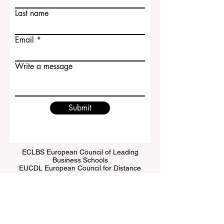
Last name
Email
Write a message
Submit
ECLBS European Council of Leading
Business Schools
EUCDL European Council for Distance
Learning Accreditation
QRNW Ranking of Leading Business
Schools
© منذ عام 2013 من قبل
ECLBS
. كل الحقوق محفوظة.
www.QRNW.com
شبكة تصنيف الجودة، هي منظمة مستقلة
غير ربحية تعمل على تقييم وتصنيف كليات إدارة الأعمال الرائدة