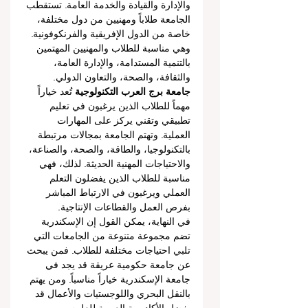
والإدارة والقيادة والخدمة العامة. تستقطب 
الجامعة طلاباً ومهنيين من دول مختلفة، 
خاصة من الدول الإفريقية والفرنكوفونية. 
وهي مناسبة للطلاب والمهنيين المهتمين 
بالتنمية المستدامة، والإدارة العامة، 
والثقافة، والصحة، والتعاون الدولي.
جامعة برج العرب التكنولوجية
 تُعد خياراً 
مهماً للطلاب الذين يرغبون في تعليم 
تطبيقي وتقني يركز على المهارات 
العملية. وتهتم الجامعة بمجالات مرتبطة 
بالتكنولوجيا، والطاقة، والصحة، والصناعة، 
والاحتياجات المهنية الحديثة. لذلك، فهي 
مناسبة للطلاب الذين يفضلون التعلم 
العملي ويرغبون في الارتباط المباشر 
بفرص العمل والقطاعات الإنتاجية.
في النهاية، يمكن القول إن الإسكندرية 
تضم مجموعة متنوعة من الجامعات التي 
تلبي احتياجات مختلفة للطلاب. فمن يبحث 
عن جامعة حكومية عريقة قد يجد في 
جامعة الإسكندرية خياراً مناسباً. ومن يهتم 
بالنقل البحري واللوجستيات والأعمال قد 