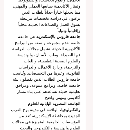
الأعمال، وعلوم الحاسب، والتكنولوجيا. 
وتمتاز الأكاديمية بطابعها العملي والمهني، 
مما يجعلها خياراً جذاباً للطلاب الذين 
يرغبون في دراسة تخصصات مرتبطة 
بسوق العمل والصناعات الحديثة محلياً 
وإقليمياً ودولياً.
جامعة فاروس بالإسكندرية
 هي جامعة 
خاصة تقدم مجموعة واسعة من البرامج 
الأكاديمية الحديثة. تشمل مجالات الدراسة 
فيها الصيدلة، وطب الأسنان، والهندسة، 
والعلوم الصحية التطبيقية، واللغات 
والترجمة، وإدارة الأعمال، والدراسات 
القانونية، وغيرها من التخصصات. وتُناسب 
جامعة فاروس الطلاب الذين يفضلون بيئة 
جامعية خاصة، وبرامج متنوعة، ومرافق 
تعليمية حديثة تساعدهم على بناء مسار 
أكاديمي ومهني واضح.
الجامعة المصرية اليابانية للعلوم 
والتكنولوجيا
، الواقعة في مدينة برج العرب 
الجديدة بمحافظة الإسكندرية، تُعد من 
المؤسسات الجامعية المتميزة في مجالات 
العلوم والهندسة والتكنولوجيا والبحث 