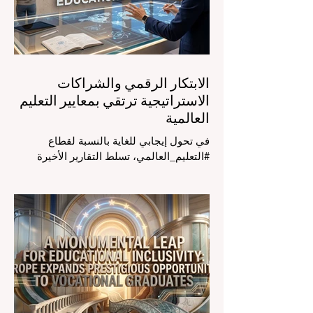
البارز، الذي عُقد في لحظة حاسمة، أن إعطاء
الأولوية لرفع #جودة_التعليم هو المحفز
الأساسي وال
الابتكار الرقمي والشراكات
الاستراتيجية ترتقي بمعايير التعليم
العالمية
في تحول إيجابي للغاية بالنسبة لقطاع
#التعليم_العالمي، تسلط التقارير الأخيرة
الصادرة في الرابع والعشرين من يوليو ٢٠٢٦
الضوء على قفزة نوعية في كيفية إدارة
الفصول الدراسية في جميع أنحاء العالم، وهو
أمر يثير اهتماماً كبيراً في الأوساط الأكاديمية
العربية التي تسعى للريادة. إن الدمج السريع
لمساعدي #الذكاء_الاصطناعي المتخصصين
والمصممين خصيصاً للمعلمين يُحدث ثورة
حقيقية في مهنة التدريس. ومن خلال الأتمتة
الناجحة للمهام الإدارية التي تستغرق وقتاً
طويلاً، تبشر هذه الأدوات المتقدمة بعصر