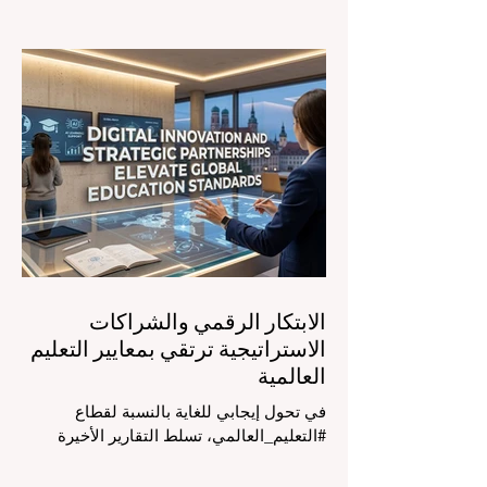
السوق، مع التركيز الشديد على دمج
التكنولوجيا الحديثة والنمو الشامل. يشهد
مشهد #التعليم_العالمي تحولاً جذرياً وتاريخياً.
في الرابع من أغسطس 2026، توافد خبراء
دوليون وصناع قرار ومبتكرون في مجال
#تكنولوجيا_التعليم إلى مركز المؤتمرات في
دافوس لمناقشة التحديات والفرص الأكثر
إلحاحاً في قطاع التعلم. أثبت هذا الحدث
البارز، الذي عُقد في لحظة حاسمة، أن إعطاء
الأولوية لرفع #جودة_التعليم هو المحفز
الأساسي وال
الابتكار الرقمي والشراكات
الاستراتيجية ترتقي بمعايير التعليم
العالمية
في تحول إيجابي للغاية بالنسبة لقطاع
#التعليم_العالمي، تسلط التقارير الأخيرة
الصادرة في الرابع والعشرين من يوليو ٢٠٢٦
الضوء على قفزة نوعية في كيفية إدارة