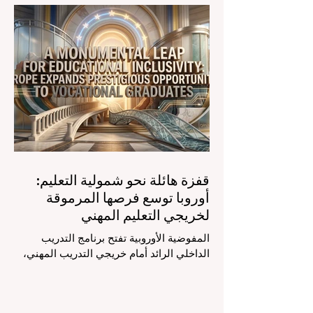
الفصول الدراسية في جميع أنحاء العالم، وهو
أمر يثير اهتماماً كبيراً في الأوساط الأكاديمية
العربية التي تسعى للريادة. إن الدمج السريع
لمساعدي #الذكاء_الاصطناعي المتخصصين
والمصممين خصيصاً للمعلمين يُحدث ثورة
حقيقية في مهنة التدريس. ومن خلال الأتمتة
الناجحة للمهام الإدارية التي تستغرق وقتاً
طويلاً، تبشر هذه الأدوات المتقدمة بعصر
قفزة هائلة نحو شمولية التعليم:
أوروبا توسع فرصها المرموقة
لخريجي التعليم المهني
المفوضية الأوروبية تفتح برنامج التدريب
الداخلي الرائد أمام خريجي التدريب المهني،
لتعزيز الشمولية والمسارات التعليمية
المتنوعة من أجل مستقبل عالمي أكثر إشراقاً.
إنه حقاً وقت مثير للاهتمام بالنسبة لقطاع