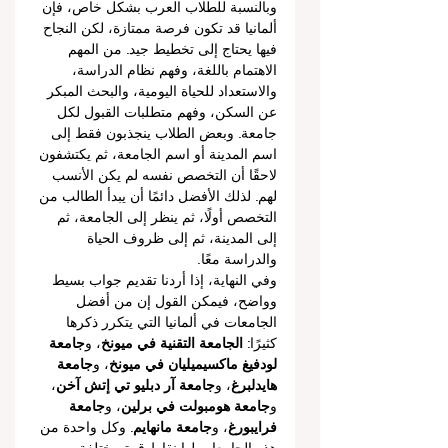
وبالنسبة للطلاب العرب بشكل خاص، فإن 
ألمانيا قد تكون فرصة ممتازة، لكن النجاح 
فيها يحتاج إلى تخطيط جيد. من المهم 
الاهتمام باللغة، وفهم نظام الدراسة، 
والاستعداد للحياة اليومية، والبحث المبكر 
عن السكن، وفهم متطلبات القبول لكل 
جامعة. وبعض الطلاب ينجذبون فقط إلى 
اسم المدينة أو اسم الجامعة، ثم يكتشفون 
لاحقًا أن التخصص نفسه لم يكن الأنسب 
لهم. لذلك الأفضل دائمًا أن يبدأ الطالب من 
التخصص أولًا، ثم ينظر إلى الجامعة، ثم 
إلى المدينة، ثم إلى ظروف الحياة 
والدراسة معًا.
وفي النهاية، إذا أردنا تقديم جواب بسيط 
وواضح، فيمكن القول إن من أفضل 
الجامعات في ألمانيا التي يتكرر ذكرها 
كثيرًا: 
الجامعة التقنية في ميونخ
، و
جامعة 
لودفيغ ماكسيميليان في ميونخ
، و
جامعة 
هايدلبرغ
، و
جامعة آر دبليو تي إتش آخن
، 
و
جامعة هومبولت في برلين
، و
جامعة 
فرايبورغ
، و
جامعة مانهايم
. وكل واحدة من 