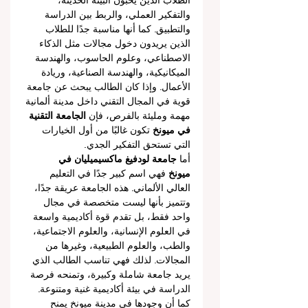
الطلاب الذين يحبون البيئة الحديثة، 
والتفكير العملي، والربط بين الدراسة 
والتطبيق. كما أنها مناسبة جدًا للطلاب 
الذين يريدون دخول مجالات مثل الذكاء 
الاصطناعي، وعلوم الحاسوب، والهندسة 
الميكانيكية، والهندسة الصناعية، وريادة 
الأعمال. وإذا كان الطالب يبحث عن جامعة 
قوية في المجال التقني داخل مدينة ألمانية 
مهمة ومليئة بالفرص، فإن 
الجامعة التقنية 
في ميونخ
 تكون غالبًا من أول الخيارات 
التي تستحق التفكير الجدي.
أما 
جامعة لودفيغ ماكسيميليان في 
ميونخ
 فهي اسم كبير جدًا في التعليم 
العالي الألماني. هذه الجامعة عريقة جدًا، 
وتتميز بأنها ليست متخصصة في مجال 
واحد فقط، بل تقدم قوة أكاديمية واسعة 
في العلوم الإنسانية، والعلوم الاجتماعية، 
والطب، والعلوم الطبيعية، وغيرها من 
المجالات. لذلك فهي تناسب الطالب الذي 
يريد جامعة شاملة وكبيرة، وتمنحه فرصة 
الدراسة في بيئة أكاديمية غنية ومتنوعة. 
كما أن وجودها في مدينة ميونخ يمنح 