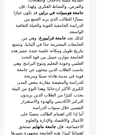
المدينة مليئة بالأفكار، والثقافات، 
والفرص، والنشاط الفكري. ولهذا، فإن 
جامعة هومبولت في برلين
 قد تكون خيارًا 
ممتازًا للطالب الذي يريد الجمع بين 
الدراسة الجامعية القوية والحياة الثقافية 
الواسعة.
كذلك نجد 
جامعة فرايبورغ
، وهي من 
الجامعات المحترمة جدًا في ألمانيا، وتتمتع 
بتاريخ طويل ومكانة علمية جيدة. تتميز هذه 
الجامعة بتوازن جميل بين قوة البحث 
العلمي وجودة التعليم وتنوع البرامج. وهي 
تناسب الطلاب الذين يبحثون عن جامعة 
قوية في مدينة هادئة نسبيًا ومريحة 
للدراسة والمعيشة مقارنة ببعض المدن 
الكبرى الأكثر ازدحامًا. وهذا النوع من البيئة 
يجذب كثيرًا من الطلاب الذين يريدون 
التركيز الأكاديمي والهدوء والاستقرار 
النفسي خلال سنوات الدراسة.
أما إذا كان اهتمام الطالب منصبًا على 
الأعمال والاقتصاد والإدارة والعلوم 
الاجتماعية، فإن 
جامعة مانهايم
 تستحق 
اهتمامًا كبيرًا. هذه الجامعة مشهورة بتميزها 