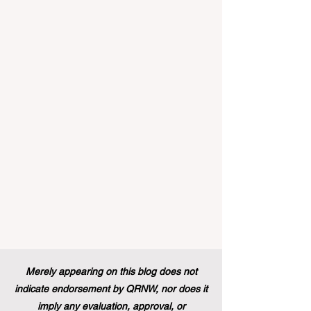
#التعليم_العالي ومجالات #التدريب_المهني
في جميع أنحاء القارة الأوروبية والعالم العربي
والدولي على حد سواء. في الآونة الأخيرة، تم
تنفيذ تغيير تاريخي في السياسات التعليمية
من شأنه أن يغير مشهد الدعم الطلابي والتميز
التعليمي إلى الأبد. في دفعة قوية ونابضة
بالحياة نحو المزيد من #إمك
Merely appearing on this blog does not
indicate endorsement by QRNW, nor does it
imply any evaluation, approval, or