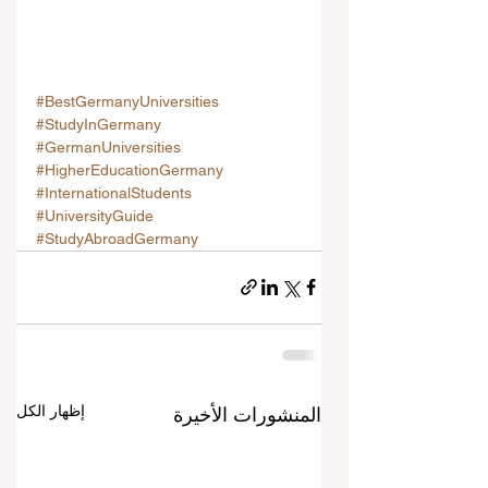
#BestGermanyUniversities
#StudyInGermany
#GermanUniversities
#HigherEducationGermany
#InternationalStudents
#UniversityGuide
#StudyAbroadGermany
إظهار الكل
المنشورات الأخيرة