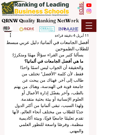
QRNW Q
uality
R
anking
N
et
W
ork
11 أبريل
4 دقيقة قراءة
أفضل الجامعات في ألمانيا: دليل عربي مبسط
للطلاب الطموحين
يسألنا كثير من القراء سؤالًا مهمًا ومتكررًا: 
ما هي أفضل الجامعات في ألمانيا؟
والحقيقة أن الجواب ليس اسمًا واحدًا 
فقط، لأن كلمة “الأفضل” تختلف من 
طالب إلى آخر. فهناك من يبحث عن 
جامعة قوية في الهندسة، وهناك من يهتم 
بالطب، وآخر يفضّل إدارة الأعمال أو 
العلوم الإنسانية أو بيئة بحثية متقدمة. 
ولهذا السبب، تبقى ألمانيا من أكثر الدول 
جذبًا للطلاب من مختلف أنحاء العالم، لأنها 
تقدم تعليمًا جامعيًا قويًا، وبيئة أكاديمية 
منظمة، وفرصًا واسعة للتطور العلمي 
والمهني.