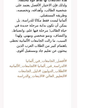
هذه الجامعات لها نقاط قوة مختلفة، 
ولذلك فإن الاختيار الأفضل يعتمد على 
شخصية الطالب، وأهدافه، وتخصصه، 
وطريقه المستقبلي.
ألمانيا ليست فقط مكانًا للدراسة، بل 
يمكن أن تكون بداية مرحلة جديدة في 
حياة الطالب؛ مرحلة فيها علم، وانضباط، 
واكتشاف، ونمو شخصي ومهني. ولهذا 
السبب، ما زالت الجامعات الألمانية تحظى 
باهتمام كبير من الطلاب العرب الذين 
يبحثون عن تعليم جاد ومستقبل أقوى.
#أفضل_الجامعات_في_ألمانيا
#الدراسة_في_ألمانيا
#الجامعات_الألمانية
#الطلاب_الدوليون
#دليل_الجامعات
#التعليم_العالي
#الابتعاث_والدراسة