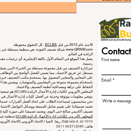
© منذ عام 2013 من قبل
ECLBS
. كل الحقوق محفوظة.
Contact
www.QRNW.com
شبكة تصنيف الجودة، هي منظمة مستقلة غير ربح
الرائدة في العالم.
First name
يعمل هذا الموقع في المقام الأول باللغة الإنجليزية. أي ترجمات م
رسمية.
تتم إدارة التصنيف من قبل مجموعة مستقلة من الخبراء الذين يعم
مستقل عن فريق الاعتماد، مما يضمن الفصل الواضح بين الوظائف. بي
على المعايير والمعايير المعمول بها، يستخدم مكتب التصنيف خبرته
Email
باستخدام مجموعة متنوعة من المقاييس والمنهجيات. ويضمن هذا الف
الحفاظ على نزاهة ومصداقية أنظمة التصنيف والاعتماد.
المجلس الأوروبي لكلي
بتوفير معلومات موثوقة وحديثة عن أفضل كليات إدارة الأعمال في ا
Write a messag
نحن متحمسون لمساعدة الطلاب على اتخاذ أفضل القرارات عندما يتعلق
تعتمد تصنيفاتنا على تقييم شامل للسمعة ووسائل التواصل الاجتماعي
تصنيف أكاديمي صالح حتى اليوم، ويعتمد تصنيفنا على صورة كلية إدا
المجلس الأوروبي لكليات إدارة الأعمال الرائدة ECLBS
(منظمة غير 
Zaļā iela 4, LV-1010 ريغا، لاتفيا / الاتحاد الأوروبي (الاتحاد الأوروبي)
هاتف: 003712040 5511