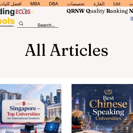
ت
List
القارة
تخصصات
DBA
MBA
افضل كليات إد
QRNW Q
uality
R
anking
All Articles