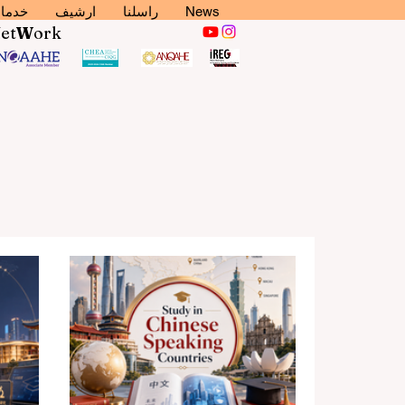
News
راسلنا
ارشيف
خدما
N
et
W
ork