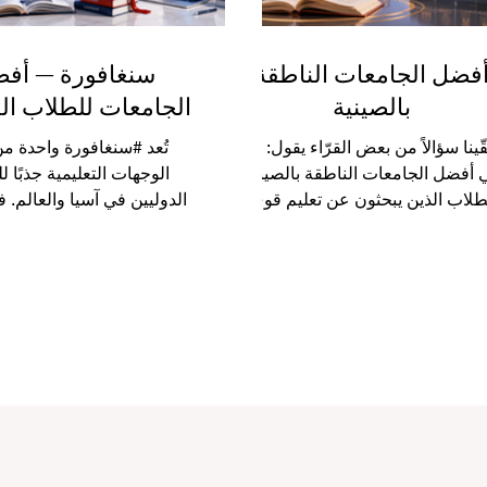
فضل الجامعات الناطقة
سنغافورة — أف
بالصينية
الجامعات للطلاب ال
قّينا سؤالاً من بعض القرّاء يقول: ما
تُعد #سنغافورة واحدة من
 أفضل الجامعات الناطقة بالصينية
الوجهات التعليمية جذبًا 
طلاب الذين يبحثون عن تعليم قوي،
الدوليين في آسيا والعالم. 
تجربة دولية، وفرصة للتعرّف على
حديثة، آمنة، منظمة، وم
للغة والثقافة الصينية؟والحقيقة أن
الثقافات، وتجمع بين جودة ا
جابة لا تعتمد على اسم الجامعة فقط،
وقوة الاقتصاد، والانفتاح على
بل تعتمد أيضاً على هدف الطالب،
والفرص المهنية في واحدة 
التخصص الذي يرغب في دراسته،
المناطق نشاطًا في التجارة و
لمدينة التي يفضل العيش فيها، ولغة
وقد وصلنا سؤال من أحد القر
تدريس، والفرص المهنية بعد التخرج.
ما أفضل الجامعات في سن
 ذلك، توجد مجموعة من الجامعات
للطلاب الدوليين؟والإجابة ت
المعروفة بقوتها الأكاديمية، وبيئتها
التخصص الذي يبحث عنه ا
لتعليمية الجيدة، وارتباطها بالعالم
وأهدافه المهنية، وطريقة الد
لناطق بالصينية. تُعد #جامعة_تس
تناسبه، والبيئة الجامعية الت