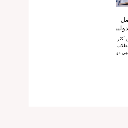
ضل
دوليين
 أكثر
للطلاب
فهي دولة
تعددة
لتعليم،
 العالم،
من أكثر
الابتكار.
اء يقول:
غافورة
عتمد على
لطالب،
راسة التي
ي يفضلها.