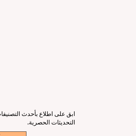
التعليمي والقدرات الرقمية
ال
23 يونيو
3 دقيقة قراءة
11 يونيو
عصر جديد للتعليم حول العالم: جودة أعلى،
أوروبا تقود الط
وصول أوسع، وطالب في قلب كل قرار
الذكاء 
6 يونيو
3 دقيقة قراءة
6 يونيو
ابق على اطلاع بأحدث التصنيفات
التحديثات الحصرية.
w