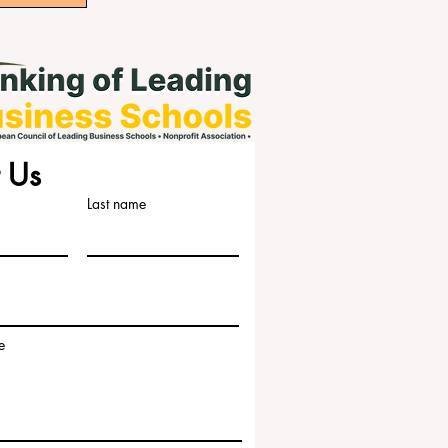
 Us
Last name
e