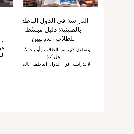
الدراسة في الدول الناطقة
أ
بالصينية: دليل مبسّط
للطلاب الدوليين
تل
هي
يتساءل كثير من الطلاب وأولياء الأمور:
لل
هل تُعدّ
و
#الدراسة_في_الدول_الناطقة_بالصين
ا
ية خياراً جيداً للمستقبل؟ والإجابة
الإ
المختصرة هي: نعم، خاصة للطلاب
المهتمين بـ #الأعمال و #التكنولوجيا و
و
#الهندسة و #الطب و #الضيافة و
وا
#اللغات و #العلاقات_الدولية و
ال
#الأسواق_الآسيوية. فالدول والمناطق
ومع
الناطقة بالصينية أصبحت اليوم من أهم
الوجهات التعليمية في العالم، لأنها تجمع
ا
بين التعليم الحديث، والتجربة الثقافية
ا