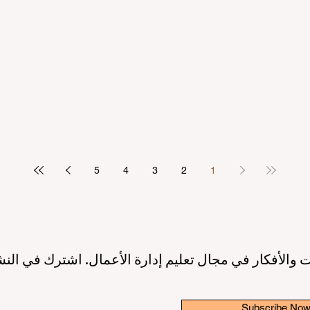
مرتكز على الطالب
بريادة الأعمال: عصر جديد لقادة ا
2 دقيقة قراءة
10 يونيو
3 دقيقة قراءة
ريق نحو جودة تعليمية أعلى بفضل
إطلاق مبادرة عالمية رائدة لترسيخ 
الاصطناعي ودعم الطلاب
والابتكار في قطاع التعليم الع
3 دقيقة قراءة
6 يونيو
3 دقيقة قراءة
5
4
3
2
1
 والأفكار في مجال تعليم إدارة الأعمال. اشترك في النش
Subscribe No