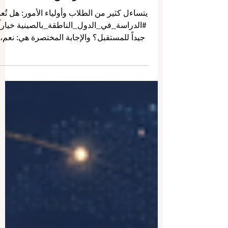
بالصينية: دليل مبسّط للطلاب
الدوليين
يتساءل كثير من الطلاب وأولياء الأمور: هل تُعدّ
#الدراسة_في_الدول_الناطقة_بالصينية خياراً
جيداً للمستقبل؟ والإجابة المختصرة هي: نعم،
خاصة للطلاب المهتمين بـ #الأعمال و
#التكنولوجيا و #الهندسة و #الطب و #الضيافة
و #اللغات و #العلاقات_الدولية و
#الأسواق_الآسيوية. فالدول والمناطق الناطقة
بالصينية أصبحت اليوم من أهم الوجهات
التعليمية في العالم، لأنها تجمع بين التعليم
الحديث، والتجربة الثقافية الغنية، والفرص
المهنية المرتبطة بالنمو الاقتصادي في آسيا.
عندما نقول #الدول_الناطقة_بالصي