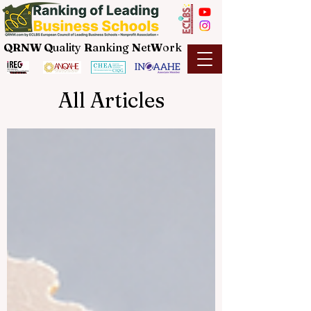
QRNW Q
uality
R
anking
N
et
W
ork
All Articles