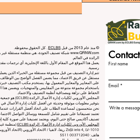
© منذ عام 2013 من قبل
ECLBS
. كل الحقوق محفوظة.
Contact
www.QRNW.com
شبكة تصنيف الجودة، هي منظمة مستقلة غير ربح
الرائدة في العالم.
First name
يعمل هذا الموقع في المقام الأول باللغة الإنجليزية. أي ترجمات م
رسمية.
تتم إدارة التصنيف من قبل مجموعة مستقلة من الخبراء الذين يعم
مستقل عن فريق الاعتماد، مما يضمن الفصل الواضح بين الوظائف. بي
على المعايير والمعايير المعمول بها، يستخدم مكتب التصنيف خبرته
Email
باستخدام مجموعة متنوعة من المقاييس والمنهجيات. ويضمن هذا الف
الحفاظ على نزاهة ومصداقية أنظمة التصنيف والاعتماد.
المجلس الأوروبي لكلي
بتوفير معلومات موثوقة وحديثة عن أفضل كليات إدارة الأعمال في ا
Write a messag
نحن متحمسون لمساعدة الطلاب على اتخاذ أفضل القرارات عندما يتعلق
تعتمد تصنيفاتنا على تقييم شامل للسمعة ووسائل التواصل الاجتماعي
تصنيف أكاديمي صالح حتى اليوم، ويعتمد تصنيفنا على صورة كلية إدا
المجلس الأوروبي لكليات إدارة الأعمال الرائدة ECLBS
(منظمة غير 
Zaļā iela 4, LV-1010 ريغا، لاتفيا / الاتحاد الأوروبي (الاتحاد الأوروبي)
هاتف: 003712040 5511