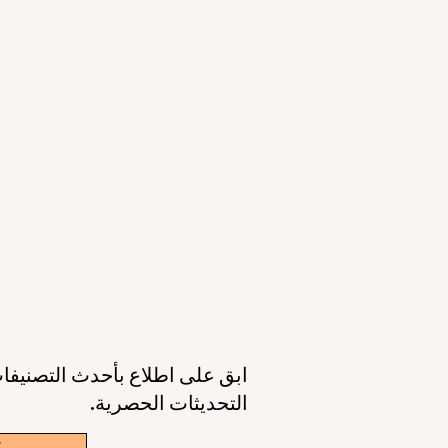
التعليمي والقدرات الرقمية
ال
23 يونيو
3 دقيقة قراءة
11 يونيو
عصر جديد للتعليم حول العالم: جودة أعلى،
أوروبا تقود الط
وصول أوسع، وطالب في قلب كل قرار
الذكاء 
6 يونيو
3 دقيقة قراءة
6 يونيو
ابق على اطلاع بأحدث التصنيفات
التحديثات الحصرية.
w