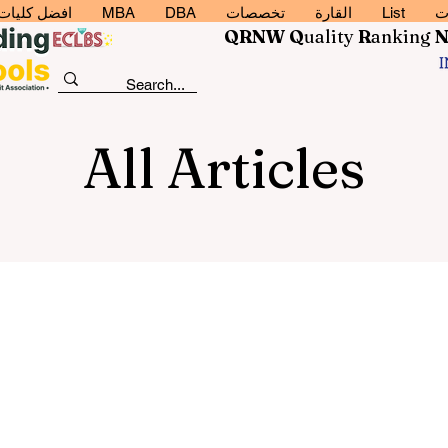
ت
List
القارة
تخصصات
DBA
MBA
افضل كليات إد
QRNW Q
uality
R
anking
All Articles