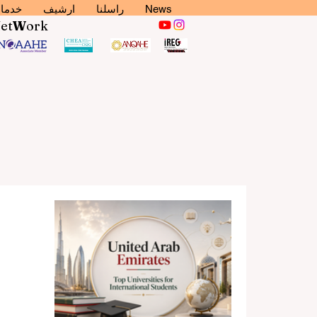
News
راسلنا
ارشيف
خدما
N
et
W
ork