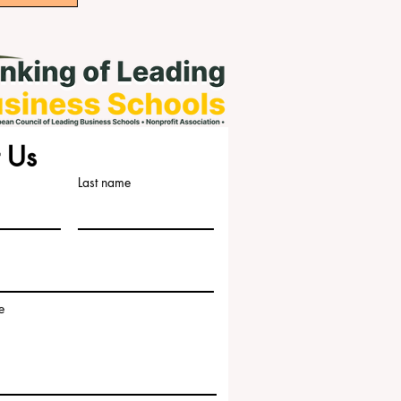
 Us
Last name
e