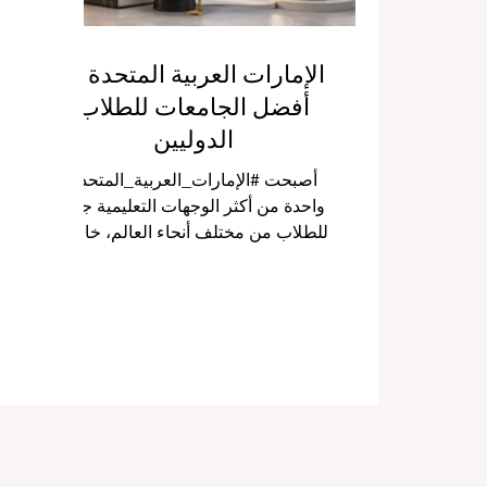
الإمارات العربية المتحدة —
أفضل الجامعات للطلاب
الدوليين
أصبحت #الإمارات_العربية_المتحدة
واحدة من أكثر الوجهات التعليمية جذباً
للطلاب من مختلف أنحاء العالم، خاصة
للذين يبحثون عن تعليم حديث، وبيئة
آمنة، ومدن عالمية، وحياة جامعية
متعددة الثقافات. وبفضل موقعها
الاستراتيجي بين آسيا وأوروبا وأفريقيا،
أصبحت الإمارات خياراً عملياً ومميزاً
لكل طالب يرغب في بناء مستقبل
أكاديمي ومهني قوي داخل بيئة دولية
متقدمة. هذا المقال يأتي للإجابة عن
سؤال وصل إلى شبكة QRNW: ما هي