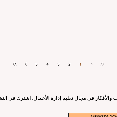
مرتكز على الطالب
بريادة الأعمال: عصر جديد لقادة ا
2 دقيقة قراءة
10 يونيو
3 دقيقة قراءة
ريق نحو جودة تعليمية أعلى بفضل
إطلاق مبادرة عالمية رائدة لترسيخ 
الاصطناعي ودعم الطلاب
والابتكار في قطاع التعليم الع
3 دقيقة قراءة
6 يونيو
3 دقيقة قراءة
5
4
3
2
1
 والأفكار في مجال تعليم إدارة الأعمال. اشترك في النش
Subscribe No